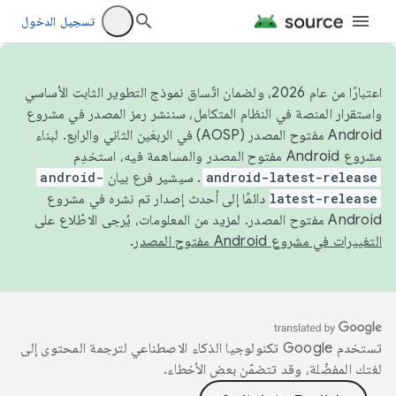
تسجيل الدخول
اعتبارًا من عام 2026، ولضمان اتّساق نموذج التطوير الثابت الأساسي
واستقرار المنصة في النظام المتكامل، سننشر رمز المصدر في مشروع
Android مفتوح المصدر (AOSP) في الربعَين الثاني والرابع. لبناء
مشروع Android مفتوح المصدر والمساهمة فيه، استخدِم
android-latest-release
. سيشير فرع بيان
android-
latest-release
دائمًا إلى أحدث إصدار تم نشره في مشروع
Android مفتوح المصدر. لمزيد من المعلومات، يُرجى الاطّلاع على
التغييرات في مشروع Android مفتوح المصدر
.
تستخدم Google تكنولوجيا الذكاء الاصطناعي لترجمة المحتوى إلى
لغتك المفضّلة، وقد تتضمّن بعض الأخطاء.