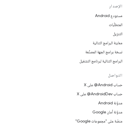
الإصدار
مستودع Android
المتطلّبات
التنزيل
معاينة البرامج الثنائية
نسخة برامج الجهة المصنِّعة
البرامج الثنائية لبرنامج التشغيل
التواصل
حساب ‎@Android على X
حساب ‎@AndroidDev على X
مدوّنة Android
مدوّنة أمان Google
منصّة على "مجموعات Google"