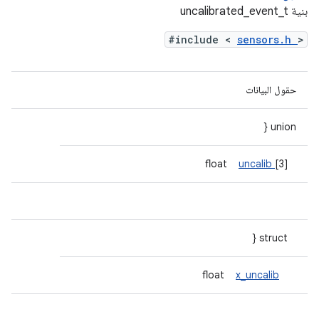
بنية uncalibrated_event_t
#include <
sensors.h
>
حقول البيانات
union {
uncalib
[3]
float
struct {
x_uncalib
float