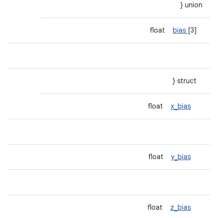
union {
bias
[3]
float
struct {
x_bias
float
y_bias
float
z_bias
float