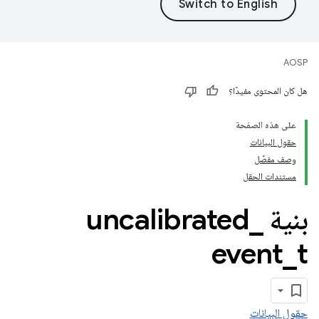
AOSP
هل كان المحتوى مفيدًا؟
على هذه الصفحة
حقول البيانات
وصف مفصّل
مستندات الحقل
بنية uncalibrated
_
event
_
t
حقول البيانات