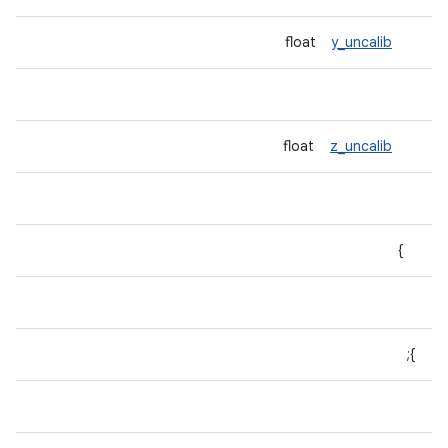
y_uncalib
float
z_uncalib
float
}
};