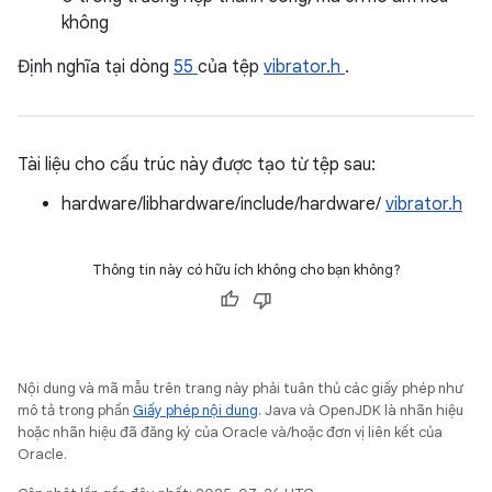
không
Định nghĩa tại dòng
55
của tệp
vibrator.h
.
Tài liệu cho cấu trúc này được tạo từ tệp sau:
hardware/libhardware/include/hardware/
vibrator.h
Thông tin này có hữu ích không cho bạn không?
Nội dung và mã mẫu trên trang này phải tuân thủ các giấy phép như
mô tả trong phần
Giấy phép nội dung
. Java và OpenJDK là nhãn hiệu
hoặc nhãn hiệu đã đăng ký của Oracle và/hoặc đơn vị liên kết của
Oracle.