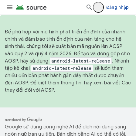
Đăng nhập
Để phù hợp với mô hình phát triển ổn định của nhánh
chính và đảm bảo tính ổn định của nền tảng cho hệ
sinh thái, chúng tôi sẽ xuất bản mã nguồn lên AOSP
vào quý 2 và quý 4 năm 2026. Để tạo và đóng góp cho
AOSP, hãy sử dụng
android-latest-release
. Nhánh
tệp kê khai
android-latest-release
sẽ luôn tham
chiếu đến bản phát hành gần đây nhất được chuyển
đến AOSP. Để biết thêm thông tin, hãy xem bài viết
Các
thay đổi đối với AOSP
.
Google sử dụng công nghệ AI để dịch nội dung sang
ngôn ngữ bạn ưu tiên. Bản dịch bằng AI có thể có lỗi.