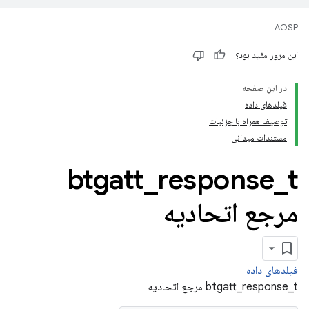
AOSP
این مرور مفید بود؟
در این صفحه
فیلدهای داده
توصیف همراه با جزئیات
مستندات میدانی
btgatt
_
response
_
t
مرجع اتحادیه
فیلدهای داده
btgatt_response_t مرجع اتحادیه