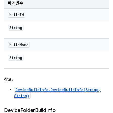
매개변수
build
Id
String
build
Name
String
참고:
DeviceBuildInfo.DeviceBuildInfo(String,
String)
Device
Folder
Build
Info