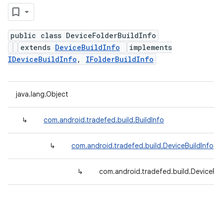
public class DeviceFolderBuildInfo
extends
DeviceBuildInfo
implements
IDeviceBuildInfo
,
IFolderBuildInfo
java.lang.Object
↳
com.android.tradefed.build.BuildInfo
↳
com.android.tradefed.build.DeviceBuildInfo
↳
com.android.tradefed.build.DeviceFol