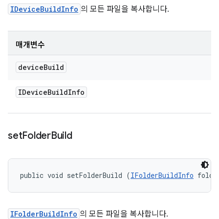
IDeviceBuildInfo
의 모든 파일을 복사합니다.
매개변수
device
Build
IDevice
Build
Info
set
Folder
Build
public void setFolderBuild (
IFolderBuildInfo
 folde
IFolderBuildInfo
의 모든 파일을 복사합니다.