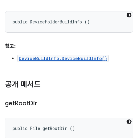
public DeviceFolderBuildInfo ()
참고:
DeviceBuildInfo.DeviceBuildInfo()
공개 메서드
get
Root
Dir
public File getRootDir ()