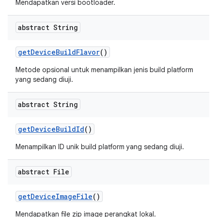
Mendapatkan versi bootloader.
abstract String
get
Device
Build
Flavor
()
Metode opsional untuk menampilkan jenis build platform
yang sedang diuji.
abstract String
get
Device
Build
Id
()
Menampilkan ID unik build platform yang sedang diuji.
abstract File
get
Device
Image
File
()
Mendapatkan file zip image perangkat lokal.