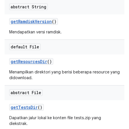
abstract String
get
Ramdisk
Version
()
Mendapatkan versi ramdisk.
default File
get
Resources
Dir
()
Menampilkan direktori yang berisi beberapa resource yang
didownload.
abstract File
get
Tests
Dir
()
Dapatkan jalur lokal ke konten file tests.zip yang
diekstrak.