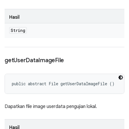
Hasil
String
get
User
Data
Image
File
public abstract File getUserDataImageFile ()
Dapatkan file image userdata pengujian lokal.
Hasil