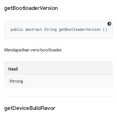
get
Bootloader
Version
public abstract String getBootloaderVersion ()
Mendapatkan versi bootloader.
Hasil
String
get
Device
Build
Flavor