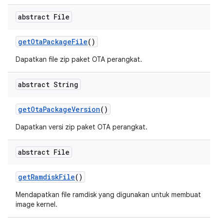
abstract File
get
Ota
Package
File
()
Dapatkan file zip paket OTA perangkat.
abstract String
get
Ota
Package
Version
()
Dapatkan versi zip paket OTA perangkat.
abstract File
get
Ramdisk
File
()
Mendapatkan file ramdisk yang digunakan untuk membuat
image kernel.