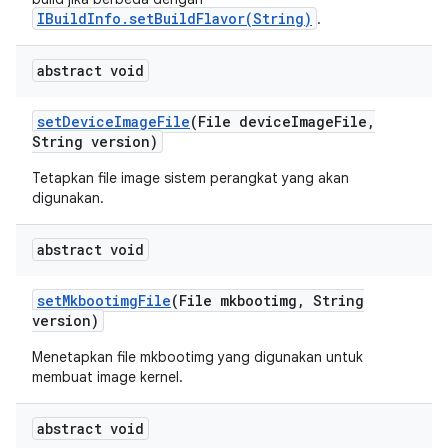
IBuildInfo.setBuildFlavor(String)
.
abstract void
set
Device
Image
File
(File device
Image
File
,
String version)
Tetapkan file image sistem perangkat yang akan
digunakan.
abstract void
set
Mkbootimg
File
(File mkbootimg
,
String
version)
Menetapkan file mkbootimg yang digunakan untuk
membuat image kernel.
abstract void