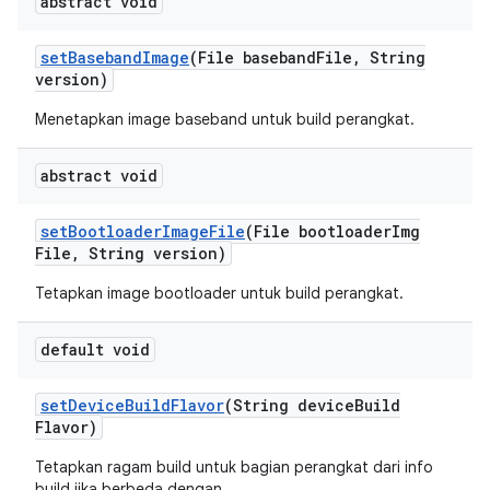
abstract void
set
Baseband
Image
(File baseband
File
,
String
version)
Menetapkan image baseband untuk build perangkat.
abstract void
set
Bootloader
Image
File
(File bootloader
Img
File
,
String version)
Tetapkan image bootloader untuk build perangkat.
default void
set
Device
Build
Flavor
(String device
Build
Flavor)
Tetapkan ragam build untuk bagian perangkat dari info
build jika berbeda dengan