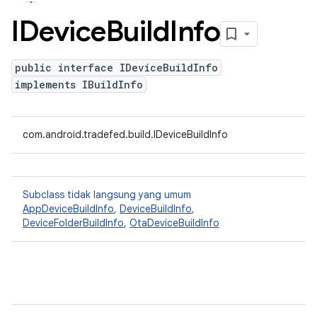
IDevice
Build
Info
public interface IDeviceBuildInfo
implements IBuildInfo
com.android.tradefed.build.IDeviceBuildInfo
Subclass tidak langsung yang umum
AppDeviceBuildInfo
,
DeviceBuildInfo
,
DeviceFolderBuildInfo
,
OtaDeviceBuildInfo