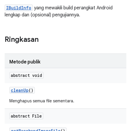
IBuildInfo
yang mewakili build perangkat Android
lengkap dan (opsional) pengujiannya.
Ringkasan
Metode publik
abstract void
clean
Up
()
Menghapus semua file sementara.
abstract File
get
Baseband
Image
File
()