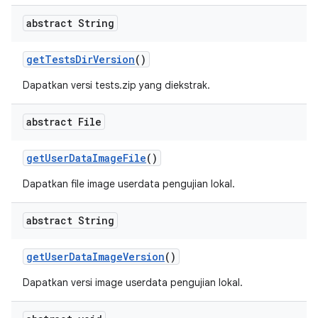
abstract String
get
Tests
Dir
Version
()
Dapatkan versi tests.zip yang diekstrak.
abstract File
get
User
Data
Image
File
()
Dapatkan file image userdata pengujian lokal.
abstract String
get
User
Data
Image
Version
()
Dapatkan versi image userdata pengujian lokal.