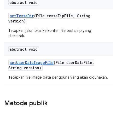
abstract void
set
Tests
Dir
(File tests
Zip
File
,
String
version)
Tetapkan jalur lokal ke konten file tests.zip yang
diekstrak.
abstract void
set
User
Data
Image
File
(File user
Data
File
,
String version)
Tetapkan file image data pengguna yang akan digunakan.
Metode publik