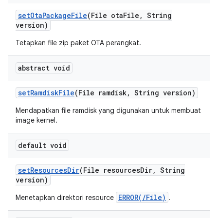
set
Ota
Package
File
(File ota
File
,
String
version)
Tetapkan file zip paket OTA perangkat.
abstract void
set
Ramdisk
File
(File ramdisk
,
String version)
Mendapatkan file ramdisk yang digunakan untuk membuat
image kernel.
default void
set
Resources
Dir
(File resources
Dir
,
String
version)
ERROR(/File)
Menetapkan direktori resource
.