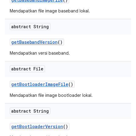
Mendapatkan file image baseband lokal.
abstract String
get
Baseband
Version
()
Mendapatkan versi baseband.
abstract File
get
Bootloader
Image
File
()
Mendapatkan file image bootloader lokal.
abstract String
get
Bootloader
Version
()