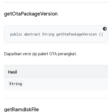
get
Ota
Package
Version
public abstract String getOtaPackageVersion ()
Dapatkan versi zip paket OTA perangkat.
Hasil
String
get
Ramdisk
File