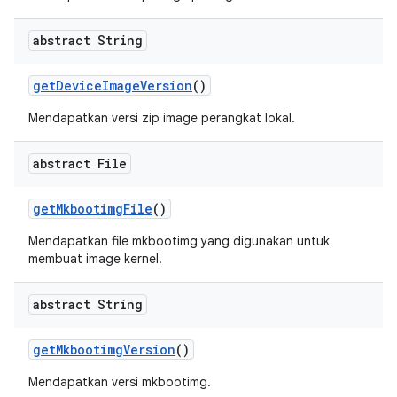
abstract String
get
Device
Image
Version
()
Mendapatkan versi zip image perangkat lokal.
abstract File
get
Mkbootimg
File
()
Mendapatkan file mkbootimg yang digunakan untuk
membuat image kernel.
abstract String
get
Mkbootimg
Version
()
Mendapatkan versi mkbootimg.