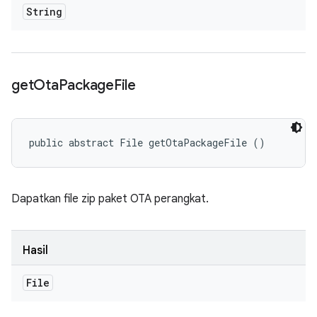
String
get
Ota
Package
File
public abstract File getOtaPackageFile ()
Dapatkan file zip paket OTA perangkat.
Hasil
File