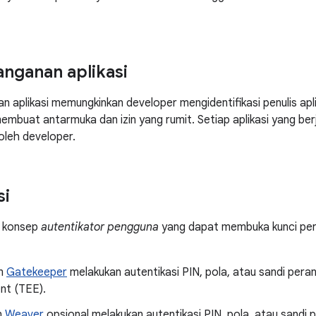
nganan aplikasi
 aplikasi memungkinkan developer mengidentifikasi penulis apl
mbuat antarmuka dan izin yang rumit. Setiap aplikasi yang berj
oleh developer.
si
i konsep
autentikator pengguna
yang dapat membuka kunci per
m
Gatekeeper
melakukan autentikasi PIN, pola, atau sandi pera
nt (TEE).
n
Weaver
opsional melakukan autentikasi PIN, pola, atau sandi