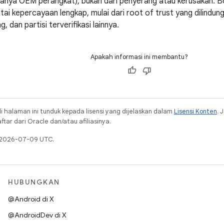
anya OEM perangkat), bukan dari penyerang atau kerusakan. Bo
ai kepercayaan lengkap, mulai dari root of trust yang dilindun
g, dan partisi terverifikasi lainnya.
Apakah informasi ini membantu?
i halaman ini tunduk kepada lisensi yang dijelaskan dalam
Lisensi Konten
. 
ar dari Oracle dan/atau afiliasinya.
a 2026-07-09 UTC.
HUBUNGKAN
@Android di X
@AndroidDev di X