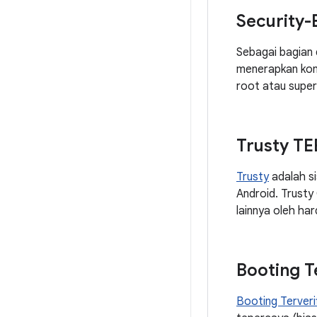
Security-
Sebagai bagian 
menerapkan kont
root atau supe
Trusty TE
Trusty
adalah s
Android. Trusty
lainnya oleh ha
Booting Te
Booting Terverif