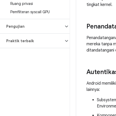
Ruang privasi
tingkat kernel.
Pemfilteran syscall GPU
Penandata
Pengujian
Penandatanganan
Praktik terbaik
mereka tanpa me
ditandatangani 
Autentika
Android memilik
lainnya:
Subsyste
Environme
Kompone