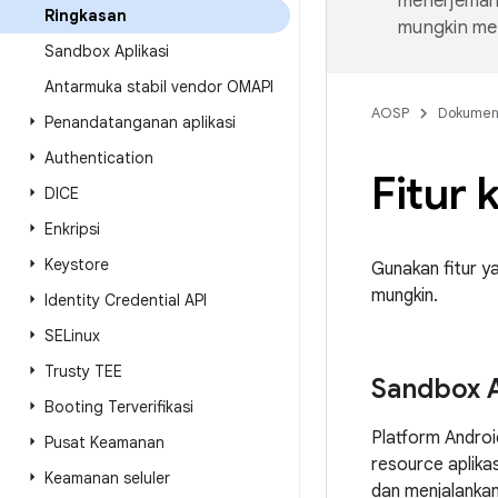
menerjemahk
Ringkasan
mungkin me
Sandbox Aplikasi
Antarmuka stabil vendor OMAPI
AOSP
Dokume
Penandatanganan aplikasi
Authentication
Fitur
DICE
Enkripsi
Keystore
Gunakan fitur y
mungkin.
Identity Credential API
SELinux
Trusty TEE
Sandbox A
Booting Terverifikasi
Platform Androi
Pusat Keamanan
resource aplika
Keamanan seluler
dan menjalankan