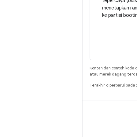
tepercaya (bias
menetapkan rant
ke partisi bootin
Konten dan contoh kode d
atau merek dagang terdaft
Terakhir diperbarui pad
BUILD
Repositori Android
Persyaratan