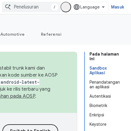
/
Masuk
Automotive
Referensi
Pada halaman
ini
abil trunk kami dan
Sandbox
Aplikasi
sikan kode sumber ke AOSP
android-latest-
Penandatangan
an aplikasi
uk ke rilis terbaru yang
ahan pada AOSP
.
Autentikasi
Biometrik
Enkripsi
Keystore