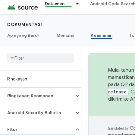
Dokumen
Android Code Searc
DOKUMENTASI
Apa yang Baru?
Memulai
Keamanan
To
Mulai tahun
memastikan 
Ringkasan
pada Q2 da
release
. 
Ringkasan Keamanan
dikirim ke 
Android Security Bulletin
Fitur