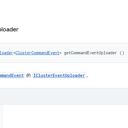
ploader
loader
<
ClusterCommandEvent
> getCommandEventUploader ()
mmandEvent
的
IClusterEventUploader
。