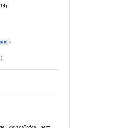
d
Id)
ader
。
d)
me
,
device
Infos
,
next