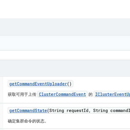
get
Command
Event
Uploader
()
ClusterCommandEvent
IClusterEventU
获取可用于上传
的
get
Command
State
(String request
Id
,
String command
确定集群命令的状态。