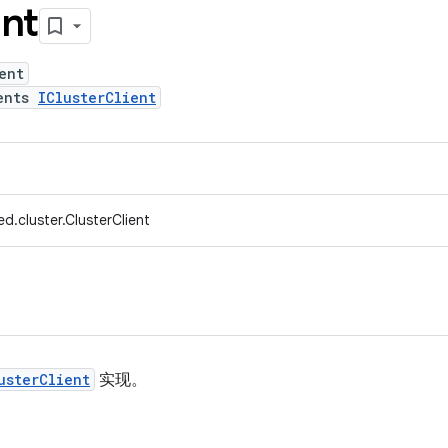
ent
ent
ents
IClusterClient
d.cluster.ClusterClient
usterClient
实现。