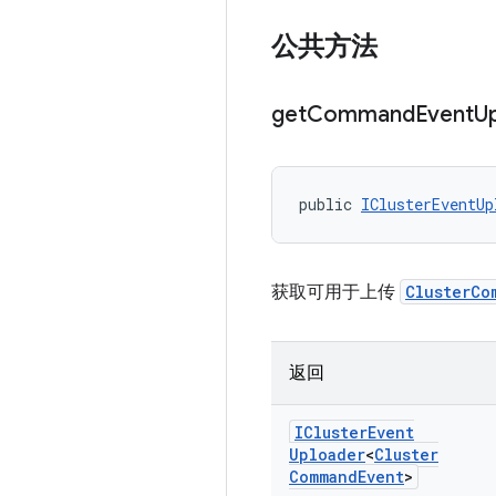
公共方法
get
Command
Event
U
public 
IClusterEventUp
获取可用于上传
ClusterCo
返回
ICluster
Event
Uploader
<
Cluster
Command
Event
>