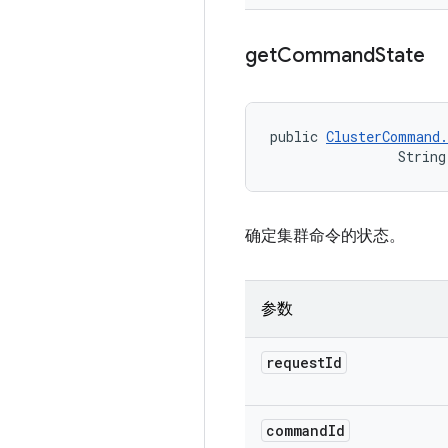
get
Command
State
public 
ClusterCommand.
                String
确定集群命令的状态。
参数
request
Id
command
Id