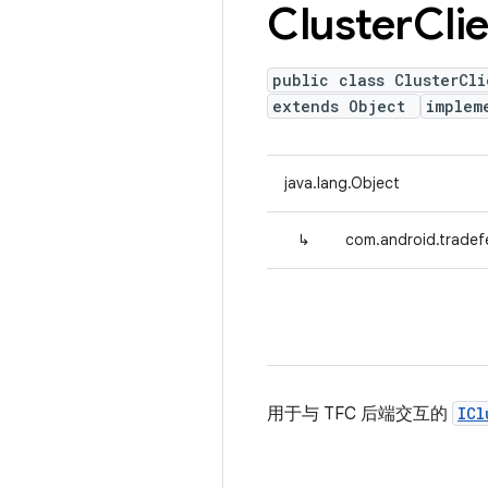
Cluster
Cli
public class ClusterCli
extends Object
implem
java.lang.Object
↳
com.android.tradefe
用于与 TFC 后端交互的
ICl