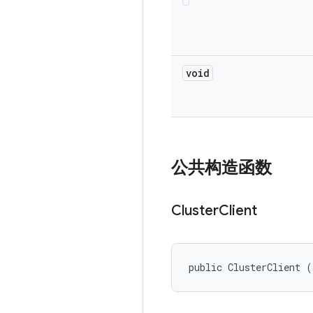
void
公共构造函数
Cluster
Client
public ClusterClient (