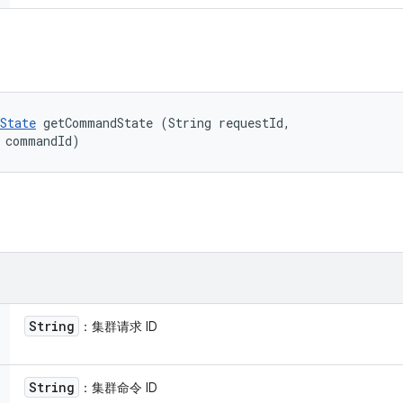
State
 getCommandState (String requestId, 

 commandId)
String
：集群请求 ID
String
：集群命令 ID