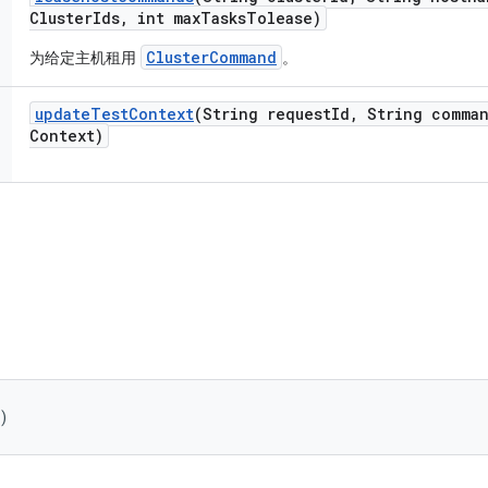
Cluster
Ids
,
int max
Tasks
Tolease)
ClusterCommand
为给定主机租用
。
update
Test
Context
(String request
Id
,
String comma
Context)
)