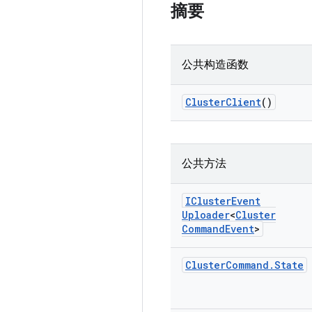
摘要
公共构造函数
Cluster
Client
()
公共方法
ICluster
Event
Uploader
<
Cluster
Command
Event
>
Cluster
Command
.
State