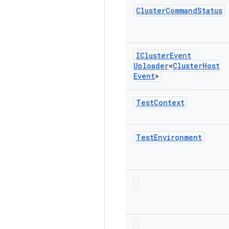
Cluster
Command
Status
ICluster
Event
Uploader
<
Cluster
Host
Event
>
Test
Context
Test
Environment