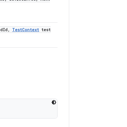
nd
Id
,
Test
Context
test