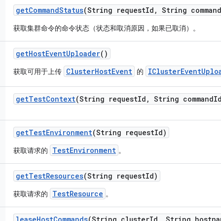
get
Command
Status
(String request
Id
,
String comman
获取集群命令的命令状态（状态和取消原因，如果已取消）。
get
Host
Event
Uploader
()
ClusterHostEvent
IClusterEventUplo
获取可用于上传
的
get
Test
Context
(String request
Id
,
String command
I
get
Test
Environment
(String request
Id)
TestEnvironment
获取请求的
。
get
Test
Resources
(String request
Id)
TestResource
获取请求的
。
lease
Host
Commands
(String cluster
Id
,
String hostna