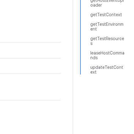
getHostEventUpl
oader
getTestContext
getTestEnvironm
ent
getTestResource
s
leaseHostComma
nds
updateTestCont
ext