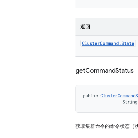
返回
Cluster
Command
.
State
get
Command
Status
public 
ClusterCommandS
                String
获取集群命令的命令状态（