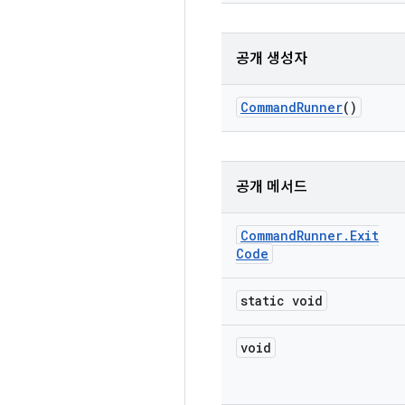
공개 생성자
Command
Runner
()
공개 메서드
Command
Runner
.
Exit
Code
static void
void