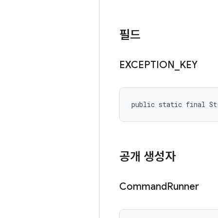
필드
EXCEPTION
_
KEY
public static final S
공개 생성자
Command
Runner