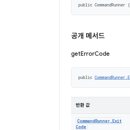
public CommandRunner 
공개 메서드
get
Error
Code
public 
CommandRunner.E
반환 값
Command
Runner
.
Exit
Code