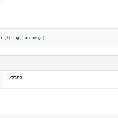
in (String[] mainArgs)
String