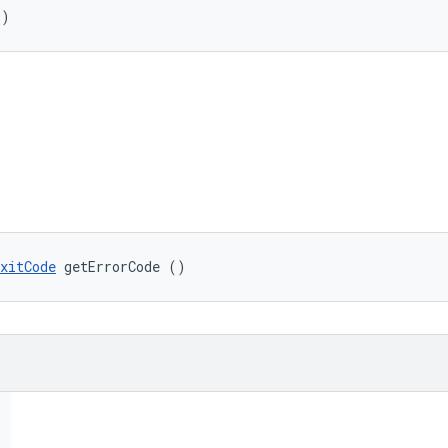
()
xitCode
 getErrorCode ()