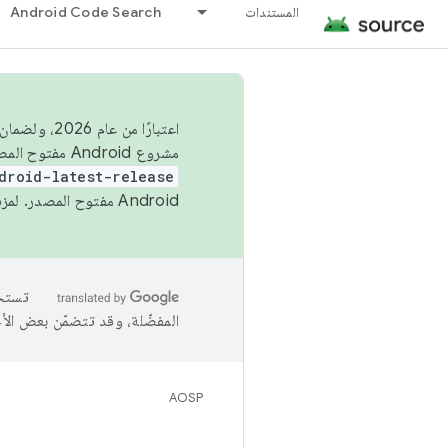
المستندات
Android Code Search
اعتبارًا من
مشروع Android مفتوح المصدر (AOSP) في الربعَين الثاني والرابع. لبناء مشروع Android مفتوح المصدر والمساهمة فيه، استخدِم
droid-latest-release
Android مفتوح المصدر. لمزيد من المعلومات، يُرجى الاطّلاع على
المفضّلة، وقد تتضمّن بعض الأ
AOSP