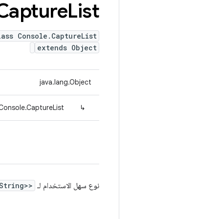
Capture
List
lass Console.CaptureList
extends Object
java.lang.Object
onsole.CaptureList
↳
نوع سهل الاستخدام لـ
<String>>