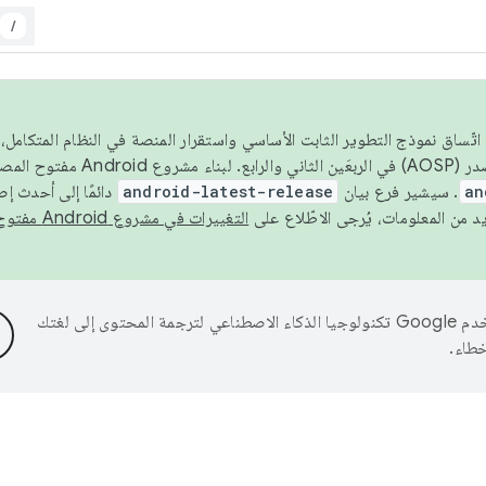
/
 عام 2026، ولضمان اتّساق نموذج التطوير الثابت الأساسي واستقرار المنصة في النظام المت
an
. سيشير فرع بيان
android-latest-release
دائمًا إلى أحدث إ
التغييرات في مشروع Android مفتوح المصدر
تستخدم Google تكنولوجيا الذكاء الاصطناعي لترجمة المحتوى إلى لغتك
خطاء.