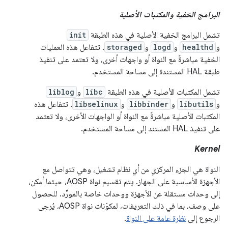
البرامج الخفية والمكتبات الأصلية
تشمل البرامج الخفية الأصلية في هذه الطبقة
init
و
healthd
و
logd
و
storaged
. تتفاعل هذه العمليات
الخفية مباشرةً مع النواة أو واجهات أخرى، ولا تعتمد على تنفيذ
طبقة HAL المستندة إلى مساحة المستخدم.
تشمل المكتبات الأصلية في هذه الطبقة
libc
و
liblog
و
libutils
و
libbinder
و
libselinux
. تتفاعل هذه
المكتبات الأصلية مباشرةً مع النواة أو الواجهات الأخرى، ولا تعتمد
على تنفيذ HAL المستند إلى مساحة المستخدم.
Kernel
النواة هي الجزء المركزي من أي نظام تشغيل، وهي تتواصل مع
الأجهزة الأساسية على الجهاز. يتم تقسيم نواة AOSP، حيثما أمكن،
إلى وحدات مستقلة عن الأجهزة ووحدات خاصة بالمورِّد. للحصول
على وصف، بما في ذلك التعريفات، لمكوّنات نواة AOSP، يُرجى
الرجوع إلى
نظرة عامة على النواة
.