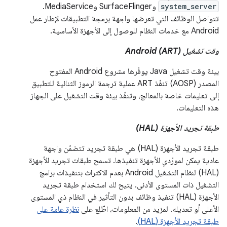
system_server
وSurfaceFlinger وMediaService.
تتواصل الوظائف التي تعرضها واجهة برمجة التطبيقات لإطار عمل
Android مع خدمات النظام للوصول إلى الأجهزة الأساسية.
وقت تشغيل Android (ART)
بيئة وقت تشغيل Java يوفّرها مشروع Android المفتوح
المصدر (AOSP) تنفّذ ART عملية ترجمة الرموز الثنائية للتطبيق
إلى تعليمات خاصة بالمعالج، وتنفّذ بيئة وقت التشغيل على الجهاز
هذه التعليمات.
طبقة تجريد الأجهزة (HAL)
طبقة تجريد الأجهزة (HAL) هي طبقة تجريد تتضمّن واجهة
عادية يمكن لمورّدي الأجهزة تنفيذها. تسمح طبقات تجريد الأجهزة
(HAL) لنظام التشغيل Android بعدم الاكتراث بتنفيذات برامج
التشغيل ذات المستوى الأدنى. يتيح لك استخدام طبقة تجريد
الأجهزة (HAL) تنفيذ وظائف بدون التأثير في النظام ذي المستوى
الأعلى أو تعديله. لمزيد من المعلومات، اطّلِع على
نظرة عامة على
طبقة تجريد الأجهزة (HAL)
.