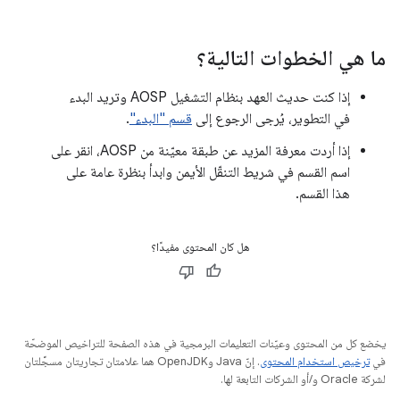
ما هي الخطوات التالية؟
إذا كنت حديث العهد بنظام التشغيل AOSP وتريد البدء
في التطوير، يُرجى الرجوع إلى
قسم "البدء"
.
إذا أردت معرفة المزيد عن طبقة معيّنة من AOSP، انقر على
اسم القسم في شريط التنقّل الأيمن وابدأ بنظرة عامة على
هذا القسم.
هل كان المحتوى مفيدًا؟
يخضع كل من المحتوى وعيّنات التعليمات البرمجية في هذه الصفحة للتراخيص الموضحّة
في
ترخيص استخدام المحتوى
. إنّ Java وOpenJDK هما علامتان تجاريتان مسجَّلتان
لشركة Oracle و/أو الشركات التابعة لها.