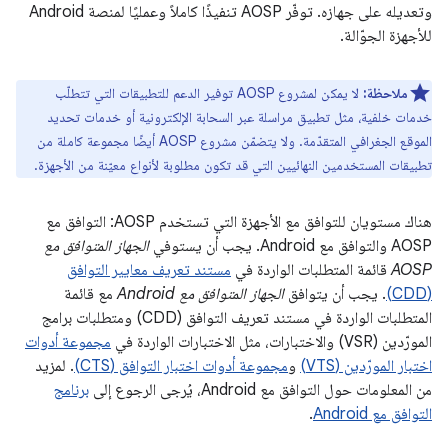
وتعديله على جهازه. توفّر AOSP تنفيذًا كاملاً وعمليًا لمنصة Android
للأجهزة الجوّالة.
ملاحظة:
لا يمكن لمشروع AOSP توفير الدعم للتطبيقات التي تتطلّب
خدمات خلفية، مثل تطبيق مراسلة عبر السحابة الإلكترونية أو خدمات تحديد
الموقع الجغرافي المتقدّمة. ولا يتضمّن مشروع AOSP أيضًا مجموعة كاملة من
تطبيقات المستخدمين النهائيين التي قد تكون مطلوبة لأنواع معيّنة من الأجهزة.
هناك مستويان للتوافق مع الأجهزة التي تستخدم AOSP: التوافق مع
AOSP والتوافق مع Android. يجب أن يستوفي
الجهاز المتوافق مع
AOSP
قائمة المتطلبات الواردة في
مستند تعريف معايير التوافق
(CDD)
. يجب أن يتوافق
الجهاز المتوافق مع Android
مع قائمة
المتطلبات الواردة في مستند تعريف التوافق (CDD) ومتطلبات برامج
المورّدين (VSR) والاختبارات، مثل الاختبارات الواردة في
مجموعة أدوات
اختبار المورّدين (VTS)
و
مجموعة أدوات اختبار التوافق (CTS)
. لمزيد
من المعلومات حول التوافق مع Android، يُرجى الرجوع إلى
برنامج
التوافق مع Android
.