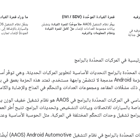
رفيه
قمرة القيادة الموحّدة (IVI / SDV)
ما وراء قمرة القيادة ( / SDV
يوفّر نظام التشغيل AAOS
حلاً موحّدًا لقمرة القيادة
يتضمّن
يشغّل نظام التشغيل AAOS
بيانات مجموعة العدادات لإنشاء
حلّ كامل لقمرة القيادة
ترفيه في
ونظام المعلومات والترفيه
.
الجودة) لإنشاء تجارب
قل
جذابة
ئيسية في المركبات المحدّدة بالبرامج
المحدّدة بالبرامج التحديات الأساسية لتطوير المركبات الحديثة. وهي توفّر أساسًا 
للتوسّع يستند إلى حزمة Android مدمجة لا تتضمّن واجهة مستخدم. تمتد هذه الحزمة 
ي ذلك مشغّلات المقاعد ومجموعات العدادات والتحكّم في المناخ والإضاءة والكاميرا
البرامج تشغيل وحدات التحكّم المختلفة في المركبة، مثل الحوسبة الأساسية وعن
تتضمّن منصة المركبا