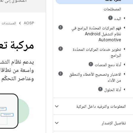
المحتوى إلى لغ
المصطلحات
البدء
AOSP
المستندات
فهم المركبات المحدّدة البرامج في
نظام التشغيل Android
Automotive
مركبة تع
تطوير خدمات المركبات المحدّدة
البرامج
أدلة دمج المنصات
واسعة من نطاقات
الاختبار وتصحيح الأخطاء والتحقّق
وعناصر التحكّم 
من الأداء
أدلة الحلول
المعلومات والترفيه داخل المركبة
تفاصيل الإصدار