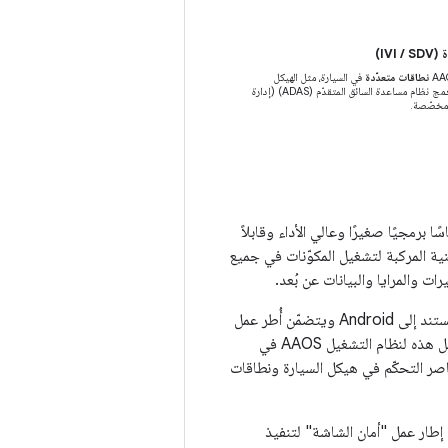
IVI)
نطاقات متعدّدة
في السيارة، مثل الهيكل
والسيارة، بالإضافة إلى دمج نظام مساعدة السائق المتقدّم (ADAS) (إدارة
 مخصّصة.
برمجيًا صغيرًا وعالي الأداء وقابلاً
بعمق في بنية المركبة لتشغيل المكوّنات في جميع
ت والمرايا والبيانات عن بُعد.
إنّ نظام التشغيل الأساسي في المركبات المحدّدة بالبرامج في AAOS هو نظام تشغيل خفيف الوزن يستند إلى Android ويتضمّن أُطر عمل
منخفضة المستوى خاصة بالسيارات للاتصالات وبيانات التشخيص وتحديثات البرامج. تتيح أُطر العمل هذه لنظام التشغيل AAOS في
اصر التحكّم في هيكل السيارة ونطاقات
ت المحدّدة بالبرامج في نظام التشغيل Android Automotive ‏(AAOS) أيضًا إطار عمل "أمان الشاشة" لتنفيذ