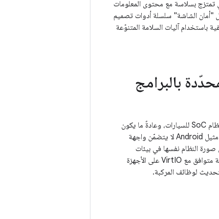
ي تمتزج بسلاسة مع محتوى المعلومات
شغيل Android Automotive ‏(AAOS). يتضمّن إطار عمل "أمان الشاشة" سلسلة أدوات تصميم
ية باستخدام آليات السلامة المتنوّعة
يعمل نظام التشغيل AAOS في المركبات المحدّدة بالبرامج في بيئة متعدّدة الأجهزة الافتراضية على نظام SoC للسيارات، وعادةً ما يكون
ذلك إلى جانب نظام المعلومات والترفيه. إنّ نظام التشغيل AAOS في المركبات المحدّدة بالبرامج هو مثيل Android لا يتضمّن واجهة
 تشغيل VirtIO. تتيح هذه البنية تشغيل صورة النظام نفسها في بيئات
افتراضية مستندة إلى السحابة الإلكترونية، مثل Cuttlefish، أو على أي برنامج مراقبة أجهزة افتراضية متوافق مع VirtIO على الأجهزة