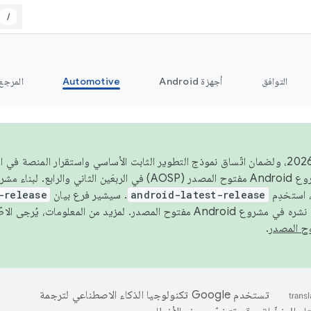
/
التوافق
أجهزة Android
Automotive
المرجع
اعتبارًا من عام 2026، ولضمان اتّساق نموذج التطوير الثابت الأساسي واستقرار المنصة
 استخدِم
android-latest-release
. سيشير فرع بيان
-release
ح المصدر. لمزيد من المعلومات، يُرجى الاطّلاع على
.
تستخدم Google تكنولوجيا الذكاء الاصطناعي لترجمة