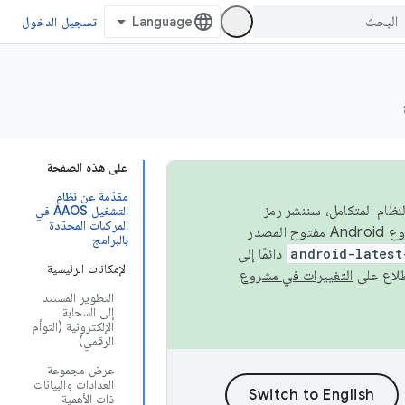
تسجيل الدخول
على هذه الصفحة
مقدّمة عن نظام
 في النظام المتكامل، سننشر رمز
التشغيل AAOS في
المركبات المحدّدة
المصدر في مشروع Android مفتوح المصدر (AOSP) في الربعَين الثاني والرابع. لبناء مشروع Android مفتوح المصدر
بالبرامج
android-latest
دائمًا إلى
الإمكانات الرئيسية
التغييرات في مشروع
التطوير المستند
إلى السحابة
الإلكترونية (التوأم
الرقمي)
عرض مجموعة
العدادات والبيانات
ذات الأهمية