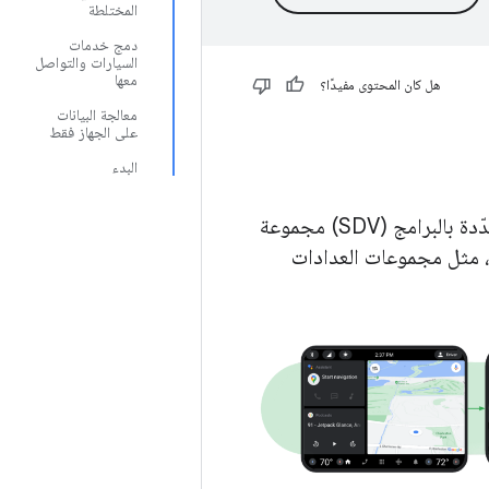
المختلطة
دمج خدمات
السيارات والتواصل
معها
هل كان المحتوى مفيدًا؟
معالجة البيانات
على الجهاز فقط
البدء
يدعم نظام التشغيل Android Automotive OS (AAOS) في المركبات المحدّدة بالبرامج (SDV) مجموعة
ه، مثل مجموعات العدادات