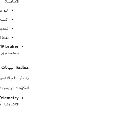
الأساسية:
التواص
اكتشاف
تحديثا
نقاط ا
IP broker:
باستخدام برامج
معالجة البيانات
يتضمّن نظام التشغيل AAOS في المركبات المحدّدة بالبرامج أُطر عمل لجمع البيانات على الجهاز فقط ومعالجتها على الأجهز
المكوّنات الرئيسية:
elemetry:
الإلكترونية، 