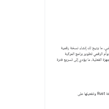
AAOS في المركبات المحدّدة بالبرامج للعمل على جهاز Cuttlefish الافتراضي، ما يتيح لك إنشاء نسخة رقمية
وأم الرقمي تطوير برامج المركبة
أجهزة الفعلية، ما يؤدي إلى تسريع فترة
يوفّر أدوات لتطوير الخدمات المستندة إلى لغة Rust وتفعيلها على