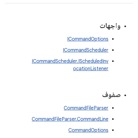
واجهات
ICommandOptions
ICommandScheduler
ICommandScheduler.IScheduledInv
ocationListener
صفوف
CommandFileParser
CommandFileParser.CommandLine
CommandOptions