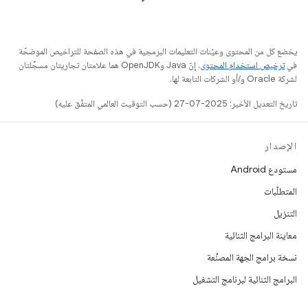
يخضع كل من المحتوى وعيّنات التعليمات البرمجية في هذه الصفحة للتراخيص الموضحّة
في
ترخيص استخدام المحتوى
. إنّ Java وOpenJDK هما علامتان تجاريتان مسجَّلتان
لشركة Oracle و/أو الشركات التابعة لها.
تاريخ التعديل الأخير: 2025-07-27 (حسب التوقيت العالمي المتفَّق عليه)
الإصدار
مستودع Android
المتطلّبات
التنزيل
معاينة البرامج الثنائية
نسخة برامج الجهة المصنِّعة
البرامج الثنائية لبرنامج التشغيل