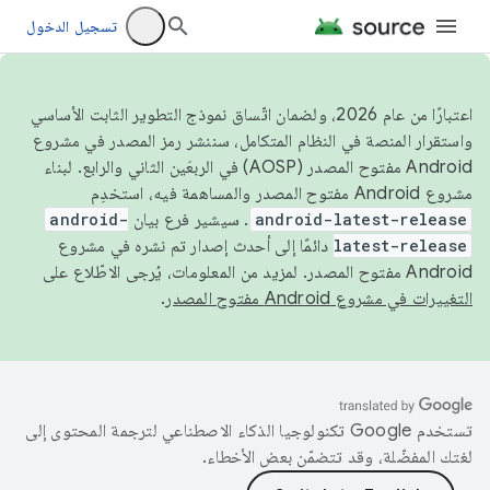
تسجيل الدخول
اعتبارًا من عام 2026، ولضمان اتّساق نموذج التطوير الثابت الأساسي
واستقرار المنصة في النظام المتكامل، سننشر رمز المصدر في مشروع
Android مفتوح المصدر (AOSP) في الربعَين الثاني والرابع. لبناء
مشروع Android مفتوح المصدر والمساهمة فيه، استخدِم
android-latest-release
. سيشير فرع بيان
android-
latest-release
دائمًا إلى أحدث إصدار تم نشره في مشروع
Android مفتوح المصدر. لمزيد من المعلومات، يُرجى الاطّلاع على
التغييرات في مشروع Android مفتوح المصدر
.
تستخدم Google تكنولوجيا الذكاء الاصطناعي لترجمة المحتوى إلى
لغتك المفضّلة، وقد تتضمّن بعض الأخطاء.