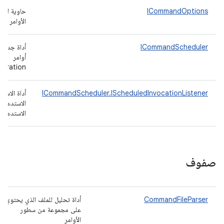
ICommandOptions
حاوية لخيا
الأوامر
ICommandScheduler
أداة جدولة
أوامر
deration
ICommandScheduler.IScheduledInvocationListener
أداة الاست
الاستدعاء 
الاستدعاء
صفوف
CommandFileParser
أداة تحليل للملف الذي يحتوي
على مجموعة من سطور
الأوامر