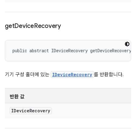
get
Device
Recovery
public abstract IDeviceRecovery getDeviceRecovery 
기기 구성 홀더에 있는
IDeviceRecovery
를 반환합니다.
반환 값
IDevice
Recovery