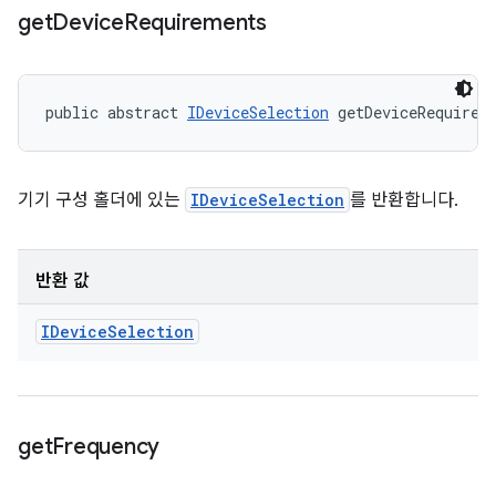
get
Device
Requirements
public abstract 
IDeviceSelection
 getDeviceRequirem
기기 구성 홀더에 있는
IDeviceSelection
를 반환합니다.
반환 값
IDevice
Selection
get
Frequency