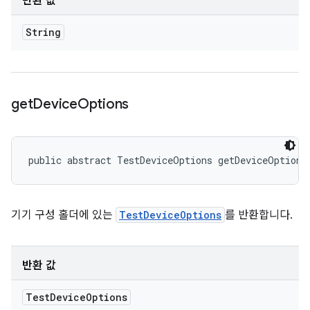
반환 값
String
get
Device
Options
public abstract TestDeviceOptions getDeviceOptions
기기 구성 홀더에 있는
TestDeviceOptions
를 반환합니다.
반환 값
Test
Device
Options