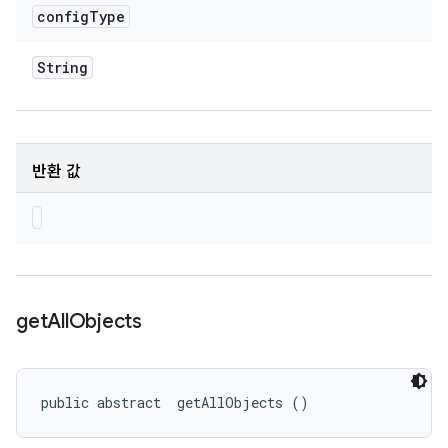
config
Type
String
반환 값
get
All
Objects
public abstract 
 getAllObjects ()