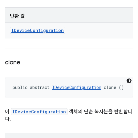
반환 값
IDevice
Configuration
clone
public abstract 
IDeviceConfiguration
 clone ()
이
IDeviceConfiguration
객체의 단순 복사본을 반환합니
다.