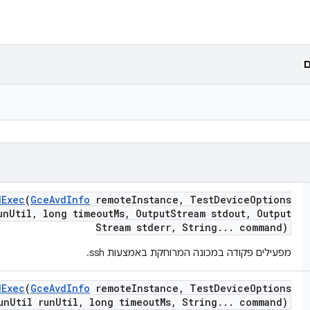
ם
d
Exec
(
Gce
Avd
Info
remote
Instance
,
Test
Device
Options
un
Util
,
long timeout
Ms
,
Output
Stream stdout
,
Output
Stream stderr
,
String
.
.
.
command)
מפעילים פקודה במכונה המרוחקת באמצעות ssh.
d
Exec
(
Gce
Avd
Info
remote
Instance
,
Test
Device
Options
un
Util run
Util
,
long timeout
Ms
,
String
.
.
.
command)