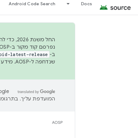
Android Code Search
Docs
החל משנת
ב-
oid-latest-release
שנדחפה ל-AOSP. מידע נוסף זמין במאמר
המועדפת עליך. בתרגומים
AOSP