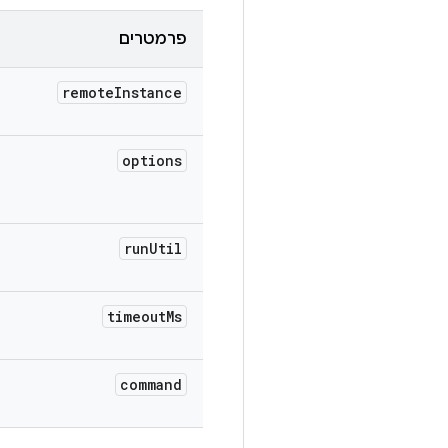
פרמטרים
remote
Instance
options
run
Util
timeout
Ms
command