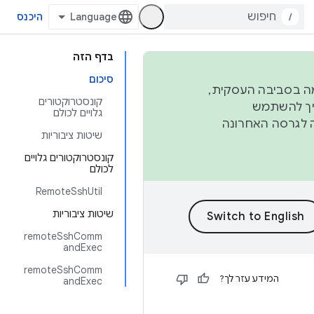
/
היכנס
בדף הזה
סיכום
פורמה בסביבה העסקית,
קונסטרוקטורים
ברבעון השני וברבעון הרביעי. כדי ליצור ולתרום ל-AOSP, צריך להשתמש
גלויים לכולם
ד יפנה לגרסה האחרונה
שיטות ציבוריות
קונסטרוקטורים גלויים
לכולם
RemoteSshUtil
שיטות ציבוריות
remoteSshComm
andExec
remoteSshComm
המידע עזר לך?
andExec