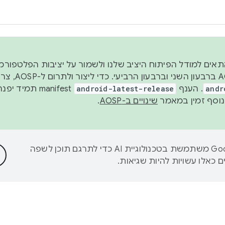
 2026, כדי להתאים למודל הפיתוח היציב שלנו ולשמור על יציבות הפלט
נפרסם קוד מקור ב-AOSP 
andr
. הענף
android-latest-release
manifest תמי
שינויים ב-AOSP
.
‫Google משתמשת בטכנולוגיית AI כדי לתרגם תוכן לשפה
 כאלו עשויות להיות שגיאות.