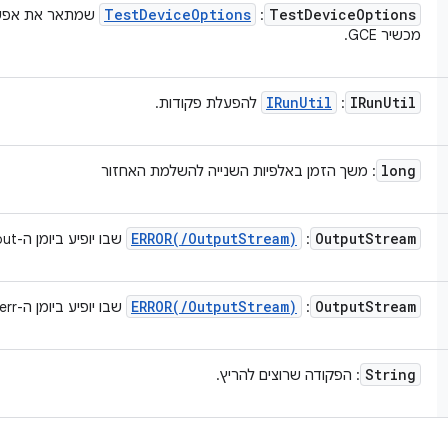
Test
Device
Options
Test
Device
Options
:
שמתאר את אפשר
מכשיר GCE.
IRun
Util
IRun
Util
:
להפעלת פקודות.
long
: משך הזמן באלפיות השנייה להשלמת האחזור
ERROR(
/
Output
Stream)
Output
Stream
:
שבו יופיע ביומן ה-stdout.
ERROR(
/
Output
Stream)
Output
Stream
:
שבו יופיע ביומן ה-stderr.
String
: הפקודה שרוצים להריץ.