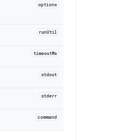
options
run
Util
timeout
Ms
stdout
stderr
command