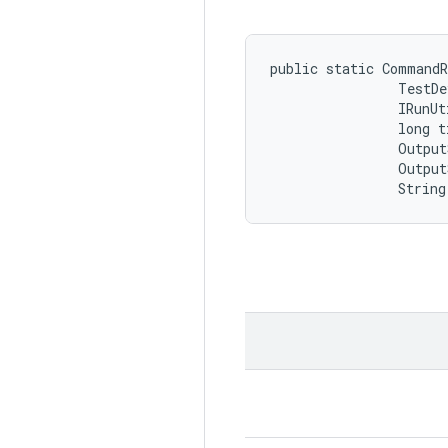
public static Command
                TestDe
                IRunUt
                long t
                Output
                Output
                String