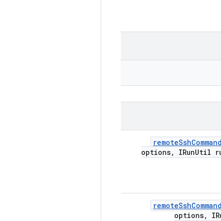
remote
Ssh
Comman
options
,
IRun
Util r
remote
Ssh
Comman
options
,
IR