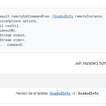
Result remoteSshCommandExec (
GceAvdInfo
 remoteInstance, 

viceOptions options, 

il runUtil, 

imeoutMs, 

Stream stdout, 

Stream stderr, 

... command)
 באמצעות ssh.
Gce
Avd
Info
Gce
Avd
Info
: ה-
שמתארים את המכשיר.