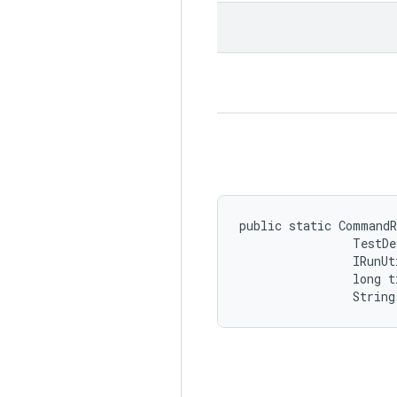
public static Command
                TestDe
                IRunUt
                long t
                String