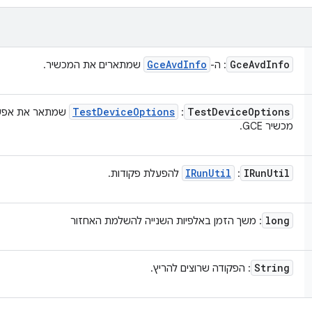
Gce
Avd
Info
Gce
Avd
Info
: ה-
שמתארים את המכשיר.
Test
Device
Options
Test
Device
Options
:
שמתאר את אפשר
מכשיר GCE.
IRun
Util
IRun
Util
:
להפעלת פקודות.
long
: משך הזמן באלפיות השנייה להשלמת האחזור
String
: הפקודה שרוצים להריץ.