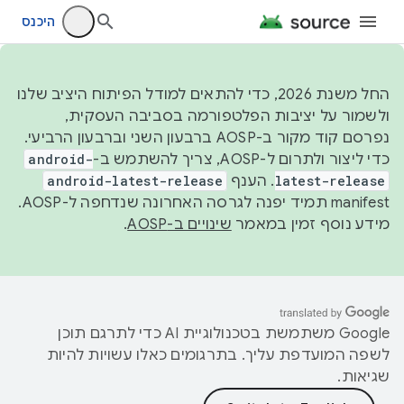
היכנס
החל משנת 2026, כדי להתאים למודל הפיתוח היציב שלנו
ולשמור על יציבות הפלטפורמה בסביבה העסקית,
נפרסם קוד מקור ב-AOSP ברבעון השני וברבעון הרביעי.
כדי ליצור ולתרום ל-AOSP, צריך להשתמש ב-
android-
latest-release
. הענף
android-latest-release
manifest תמיד יפנה לגרסה האחרונה שנדחפה ל-AOSP.
מידע נוסף זמין במאמר
שינויים ב-AOSP
.
‫Google משתמשת בטכנולוגיית AI כדי לתרגם תוכן
לשפה המועדפת עליך. בתרגומים כאלו עשויות להיות
שגיאות.