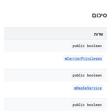
סיכום
שדות
public boolean
m
Carrier
Privileges
public boolean
m
Has
Se
Service
public boolean