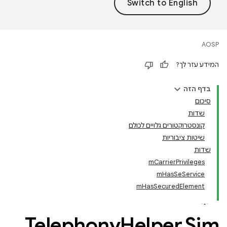
AOSP
המידע עזר לך?
בדף הזה
סיכום
שדות
קונסטרוקטורים גלויים לכולם
שיטות ציבוריות
שדות
mCarrierPrivileges
mHasSeService
mHasSecuredElement
Telephony
Helper
.
Sim