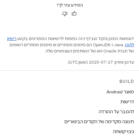
המידע עזר לך?
דוגמאות התוכן והקוד שבדף הזה כפופות לרישיונות המפורטים בקטע
רישיון
לתוכן
.‏ Java ו-OpenJDK הם סימנים מסחריים או סימנים מסחריים רשומים
של חברת Oracle ו/או של השותפים העצמאיים שלה.
עדכון אחרון: 2025-07-27 (שעון UTC).
BUILD
מאגר Android
דרישות
להסבר על ההורדה
תצוגה מקדימה של הקודים הבינאריים
גיבוי קושחה