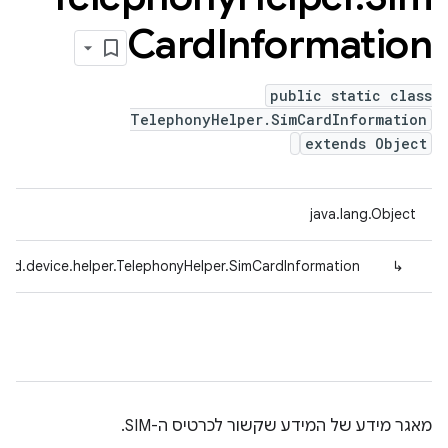
Card
Information
public static class
TelephonyHelper.SimCardInformation
extends Object
java.lang.Object
fed.device.helper.TelephonyHelper.SimCardInformation
↳
מאגר מידע של המידע שקשור לכרטיס ה-SIM.