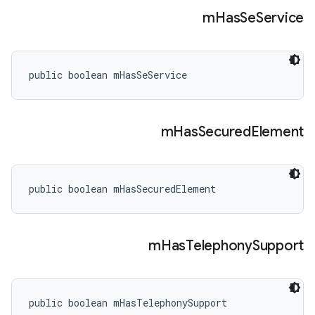
m
Has
Se
Service
public boolean mHasSeService
m
Has
Secured
Element
public boolean mHasSecuredElement
m
Has
Telephony
Support
public boolean mHasTelephonySupport