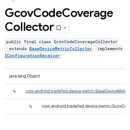
Gcov
Code
Coverage
Collector
public final class GcovCodeCoverageCollector
extends
BaseDeviceMetricCollector
implements
IConfigurationReceiver
java.lang.Object
↳
com.android.tradefed.device.metric.BaseDeviceMetric
↳
com.android.tradefed.device.metric.GcovCo