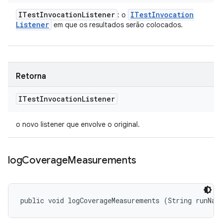
ITest
Invocation
Listener
ITest
Invocation
: o
Listener
em que os resultados serão colocados.
Retorna
ITest
Invocation
Listener
o novo listener que envolve o original.
log
Coverage
Measurements
public void logCoverageMeasurements (String runNam