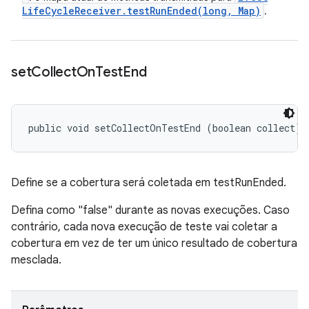
Life
Cycle
Receiver
.
testRunEnded(
long
,
Map)
.
set
Collect
On
Test
End
public void setCollectOnTestEnd (boolean collect)
Define se a cobertura será coletada em testRunEnded.
Defina como "false" durante as novas execuções. Caso
contrário, cada nova execução de teste vai coletar a
cobertura em vez de ter um único resultado de cobertura
mesclada.