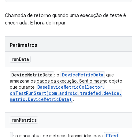
Chamada de retorno quando uma execução de teste é
encerrada. É hora de limpar.
Parâmetros
run
Data
Device
Metric
Data
Device
Metric
Data
: o
que
armazena os dados da execução. Será o mesmo objeto
Base
Device
Metric
Collector
.
que durante
onTestRunStart(
com
.
android
.
tradefed
.
device
.
metric
.
Device
Metric
Data)
.
run
Metrics
ITest
: o mapa atual de métricas transmitidas para