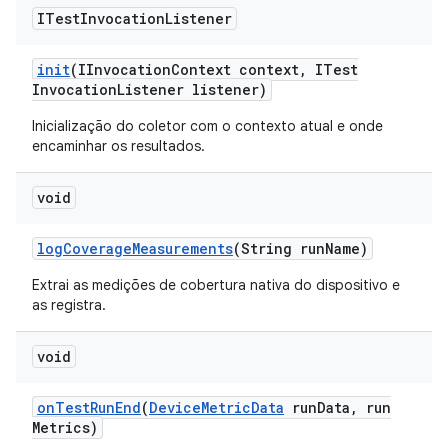
ITest
Invocation
Listener
init
(IInvocation
Context context
,
ITest
Invocation
Listener listener)
Inicialização do coletor com o contexto atual e onde
encaminhar os resultados.
void
log
Coverage
Measurements
(String run
Name)
Extrai as medições de cobertura nativa do dispositivo e
as registra.
void
on
Test
Run
End
(
Device
Metric
Data
run
Data
,
run
Metrics)