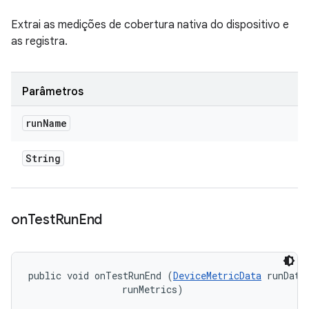
Extrai as medições de cobertura nativa do dispositivo e
as registra.
Parâmetros
run
Name
String
on
Test
Run
End
public void onTestRunEnd (
DeviceMetricData
 runData,
 runMetrics)