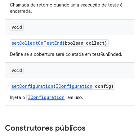
Chamada de retorno quando uma execução de teste é
encerrada.
void
set
Collect
On
Test
End
(boolean collect)
Define se a cobertura será coletada em testRunEnded.
void
set
Configuration
(
IConfiguration
config)
IConfiguration
Injeta o
em uso.
Construtores públicos