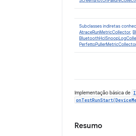
ScreenshotOnFailureCollect
Subclasses indiretas conhe
AtraceRunMetricCollector
,
B
BluetoothHciSnoopLogColle
PerfettoPullerMetricCollecto
Implementação básica de
I
onTestRunStart(DeviceM
Resumo