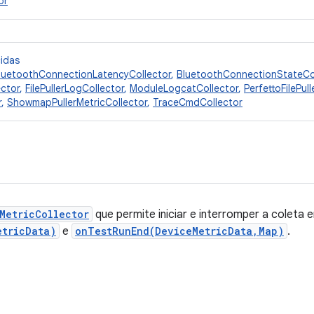
or
cidas
luetoothConnectionLatencyCollector
,
BluetoothConnectionStateCo
ctor
,
FilePullerLogCollector
,
ModuleLogcatCollector
,
PerfettoFilePul
r
,
ShowmapPullerMetricCollector
,
TraceCmdCollector
MetricCollector
que permite iniciar e interromper a coleta 
etricData)
e
onTestRunEnd(DeviceMetricData,Map)
.