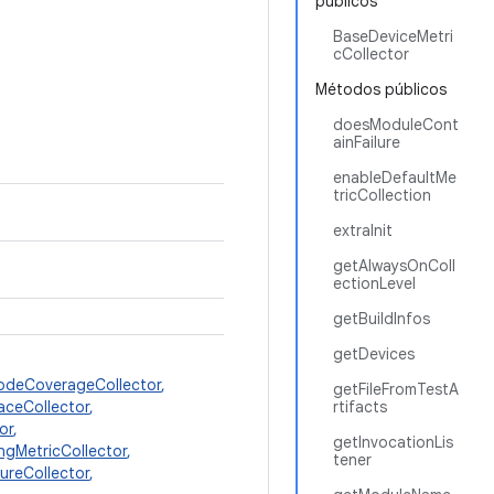
públicos
BaseDeviceMetri
cCollector
Métodos públicos
doesModuleCont
ainFailure
enableDefaultMe
tricCollection
extraInit
getAlwaysOnColl
ectionLevel
getBuildInfos
getDevices
odeCoverageCollector
,
getFileFromTestA
aceCollector
,
rtifacts
or
,
getInvocationLis
ngMetricCollector
,
tener
ureCollector
,