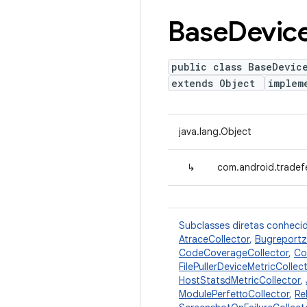
Base
Devic
public class BaseDevic
extends Object
implem
java.lang.Object
↳
com.android.tradef
Subclasses diretas conheci
AtraceCollector
,
Bugreportz
CodeCoverageCollector
,
Co
FilePullerDeviceMetricCollec
HostStatsdMetricCollector
,
ModulePerfettoCollector
,
Re