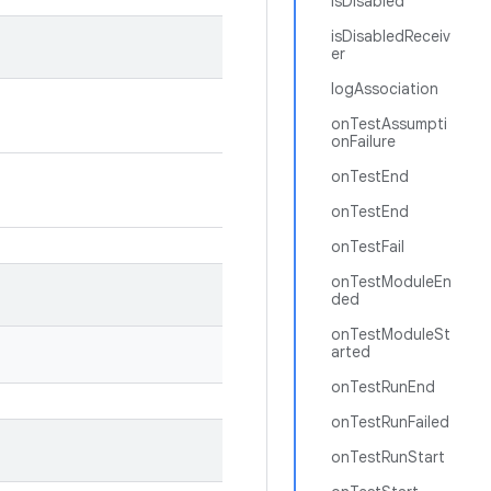
isDisabled
isDisabledReceiv
er
logAssociation
onTestAssumpti
onFailure
onTestEnd
onTestEnd
onTestFail
onTestModuleEn
ded
onTestModuleSt
arted
onTestRunEnd
onTestRunFailed
onTestRunStart