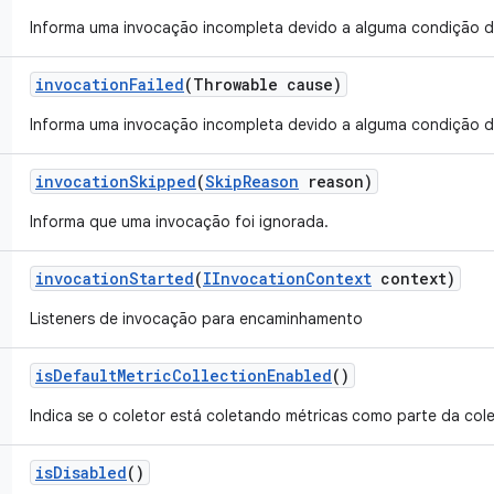
Informa uma invocação incompleta devido a alguma condição d
invocation
Failed
(Throwable cause)
Informa uma invocação incompleta devido a alguma condição d
invocation
Skipped
(
Skip
Reason
reason)
Informa que uma invocação foi ignorada.
invocation
Started
(
IInvocation
Context
context)
Listeners de invocação para encaminhamento
is
Default
Metric
Collection
Enabled
()
Indica se o coletor está coletando métricas como parte da col
is
Disabled
()