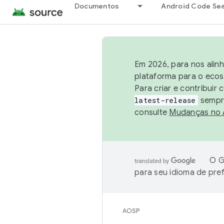
Documentos
Android Code Se
Em 2026, para nos alin
plataforma para o ecos
Para criar e contribuir
latest-release
sempre
consulte
Mudanças no
O G
para seu idioma de pre
AOSP