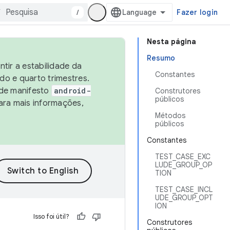
/
Fazer login
Nesta página
Resumo
tir a estabilidade da
Constantes
o e quarto trimestres.
 de manifesto
android-
Construtores
públicos
ara mais informações,
Métodos
públicos
Constantes
TEST_CASE_EXC
LUDE_GROUP_OP
TION
TEST_CASE_INCL
UDE_GROUP_OPT
ION
Isso foi útil?
Construtores