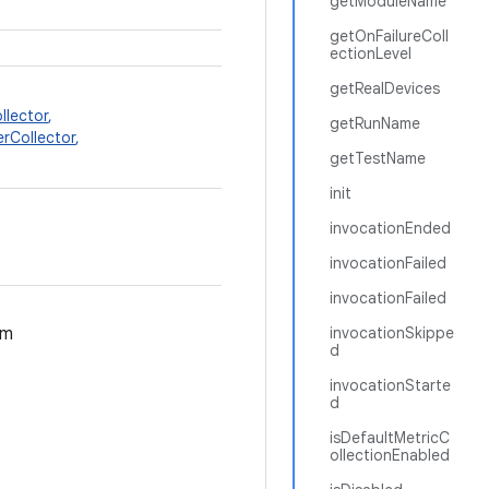
getModuleName
getOnFailureColl
ectionLevel
getRealDevices
llector
,
getRunName
lerCollector
,
getTestName
init
invocationEnded
invocationFailed
invocationFailed
em
invocationSkippe
d
invocationStarte
d
isDefaultMetricC
ollectionEnabled