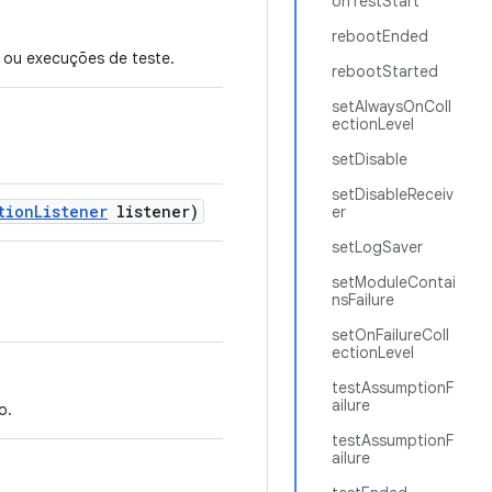
onTestStart
rebootEnded
e ou execuções de teste.
rebootStarted
setAlwaysOnColl
ectionLevel
setDisable
setDisableReceiv
tion
Listener
listener)
er
setLogSaver
setModuleContai
nsFailure
setOnFailureColl
ectionLevel
testAssumptionF
ailure
o.
testAssumptionF
ailure