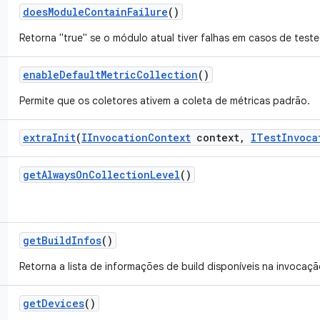
does
Module
Contain
Failure
()
Retorna "true" se o módulo atual tiver falhas em casos de test
enable
Default
Metric
Collection
()
Permite que os coletores ativem a coleta de métricas padrão.
extra
Init
(
IInvocation
Context
context
,
ITest
Invoca
get
Always
On
Collection
Level
()
get
Build
Infos
()
Retorna a lista de informações de build disponíveis na invocaçã
get
Devices
()