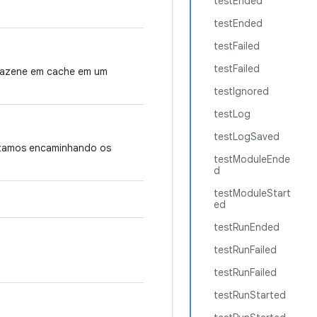
testEnded
testEnded
testFailed
testFailed
rmazene em cache em um
testIgnored
testLog
testLogSaved
stamos encaminhando os
testModuleEnde
d
testModuleStart
ed
testRunEnded
testRunFailed
testRunFailed
testRunStarted