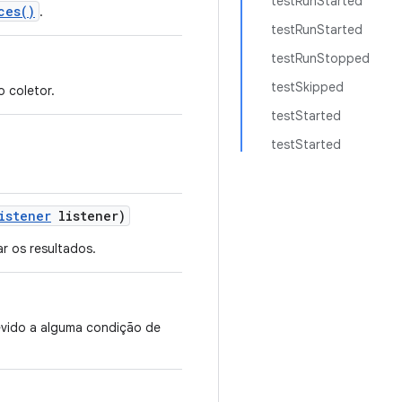
testRunStarted
ces()
.
testRunStarted
testRunStopped
testSkipped
 coletor.
testStarted
testStarted
istener
listener)
r os resultados.
evido a alguma condição de