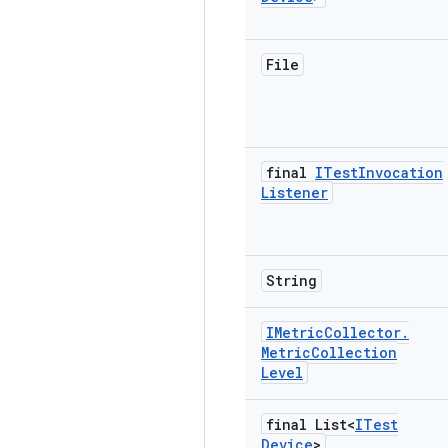
File
final
ITest
Invocation
Listener
String
IMetric
Collector
.
Metric
Collection
Level
final List<
ITest
Device
>