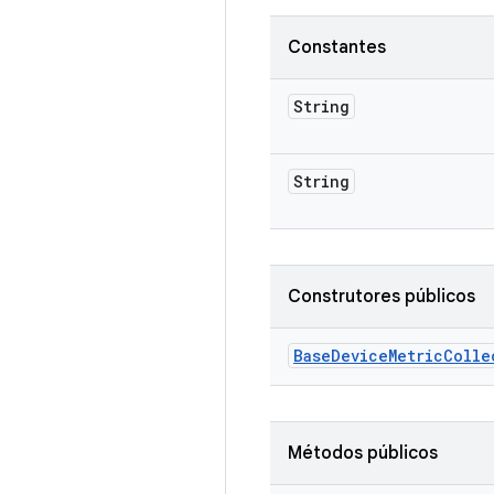
Constantes
String
String
Construtores públicos
Base
Device
Metric
Colle
Métodos públicos