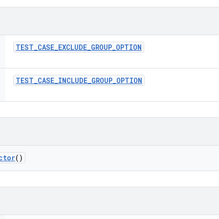
TEST
_
CASE
_
EXCLUDE
_
GROUP
_
OPTION
TEST
_
CASE
_
INCLUDE
_
GROUP
_
OPTION
ctor
()