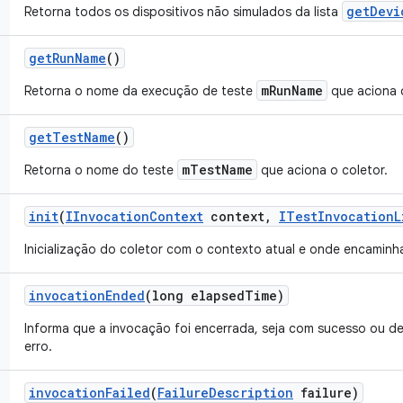
getDevi
Retorna todos os dispositivos não simulados da lista
get
Run
Name
()
mRunName
Retorna o nome da execução de teste
que aciona o
get
Test
Name
()
mTestName
Retorna o nome do teste
que aciona o coletor.
init
(
IInvocation
Context
context
,
ITest
Invocation
L
Inicialização do coletor com o contexto atual e onde encaminha
invocation
Ended
(long elapsed
Time)
Informa que a invocação foi encerrada, seja com sucesso ou d
erro.
invocation
Failed
(
Failure
Description
failure)