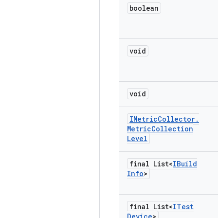
boolean
void
void
IMetric
Collector
.
Metric
Collection
Level
final List<
IBuild
Info
>
final List<
ITest
Device
>