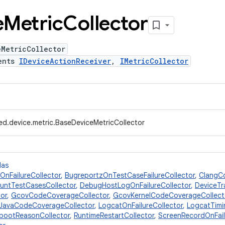
e
Metric
Collector
eMetricCollector
ents
IDeviceActionReceiver
,
IMetricCollector
ed.device.metric.BaseDeviceMetricCollector
das
OnFailureCollector
,
BugreportzOnTestCaseFailureCollector
,
ClangC
untTestCasesCollector
,
DebugHostLogOnFailureCollector
,
DeviceTr
tor
,
GcovCodeCoverageCollector
,
GcovKernelCodeCoverageCollect
JavaCodeCoverageCollector
,
LogcatOnFailureCollector
,
LogcatTimi
bootReasonCollector
,
RuntimeRestartCollector
,
ScreenRecordOnFail