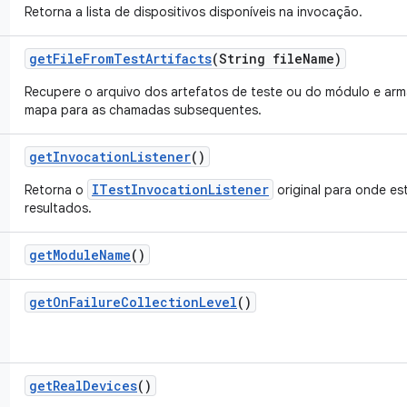
Retorna a lista de dispositivos disponíveis na invocação.
get
File
From
Test
Artifacts
(String file
Name)
Recupere o arquivo dos artefatos de teste ou do módulo e a
mapa para as chamadas subsequentes.
get
Invocation
Listener
()
ITestInvocationListener
Retorna o
original para onde e
resultados.
get
Module
Name
()
get
On
Failure
Collection
Level
()
get
Real
Devices
()