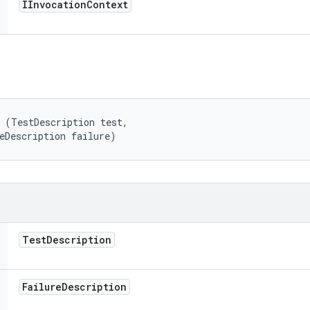
IInvocation
Context
 (TestDescription test, 

eDescription failure)
Test
Description
Failure
Description