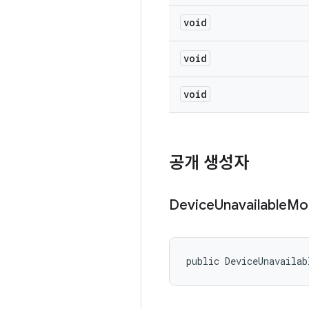
void
void
void
공개 생성자
Device
Unavailable
Mo
public DeviceUnavailab