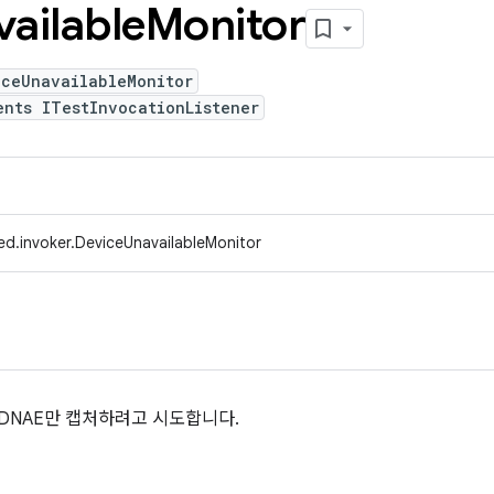
ailable
Monitor
iceUnavailableMonitor
ents ITestInvocationListener
ed.invoker.DeviceUnavailableMonitor
 DNAE만 캡처하려고 시도합니다.