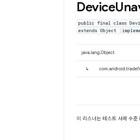
Device
Unav
public final class Dev
extends Object
implem
java.lang.Object
↳
com.android.tradef
이 리스너는 테스트 사례 수준