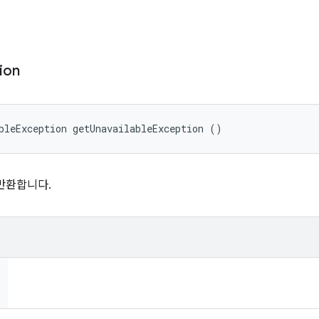
ion
bleException getUnavailableException ()
반환합니다.