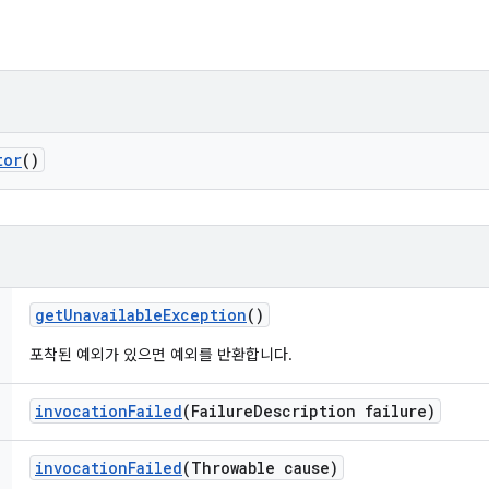
tor
()
get
Unavailable
Exception
()
포착된 예외가 있으면 예외를 반환합니다.
invocation
Failed
(Failure
Description failure)
invocation
Failed
(Throwable cause)