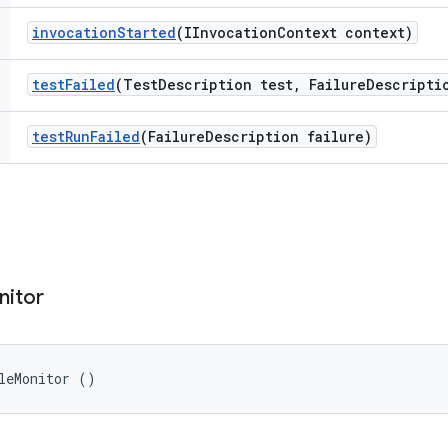
invocation
Started
(IInvocation
Context context)
test
Failed
(Test
Description test
,
Failure
Descripti
test
Run
Failed
(Failure
Description failure)
nitor
leMonitor ()