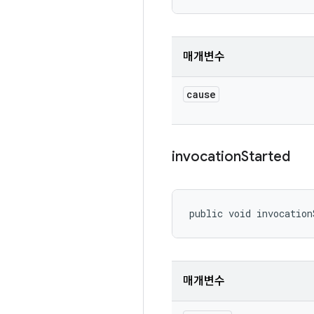
매개변수
cause
invocation
Started
public void invocation
매개변수