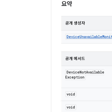
요약
공개 생성자
Device
Unavailable
Moni
공개 메서드
Device
Not
Available
Exception
void
void