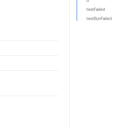
d
testFailed
testRunFailed