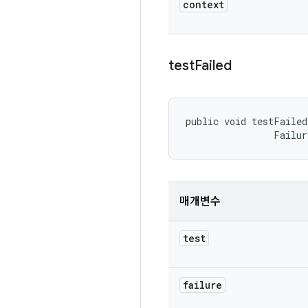
context
test
Failed
public void testFailed
                Failur
매개변수
test
failure