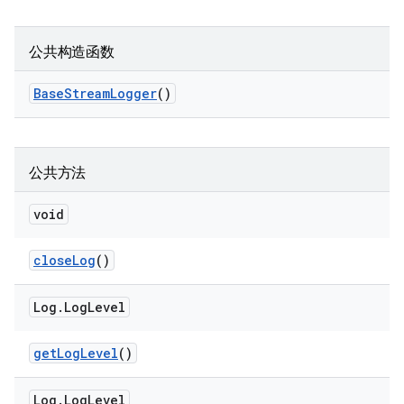
公共构造函数
Base
Stream
Logger
()
公共方法
void
close
Log
()
Log
.
Log
Level
get
Log
Level
()
Log
.
Log
Level