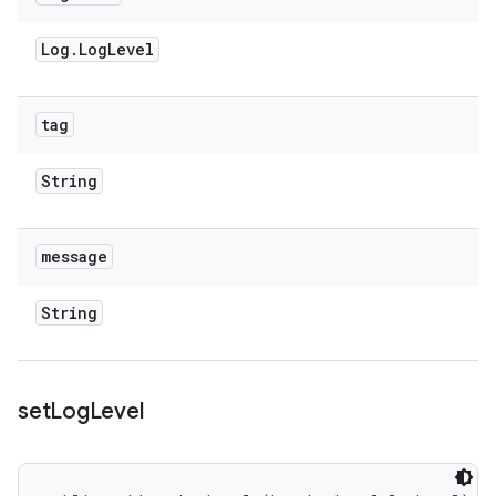
Log
.
Log
Level
tag
String
message
String
set
Log
Level