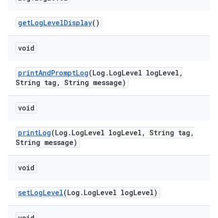
get
Log
Level
Display
()
void
print
And
Prompt
Log
(Log
.
Log
Level log
Level
,
String tag
,
String message)
void
print
Log
(Log
.
Log
Level log
Level
,
String tag
,
String message)
void
set
Log
Level
(Log
.
Log
Level log
Level)
void