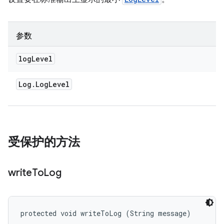
参数
log
Level
Log
.
Log
Level
受保护的方法
write
To
Log
protected void writeToLog (String message)