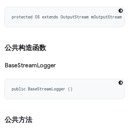
protected OS extends OutputStream mOutputStream
公共构造函数
Base
Stream
Logger
public BaseStreamLogger ()
公共方法