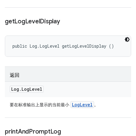
get
Log
Level
Display
public Log.LogLevel getLogLevelDisplay ()
返回
Log
.
Log
Level
Log
Level
要在标准输出上显示的当前最小
。
print
And
Prompt
Log