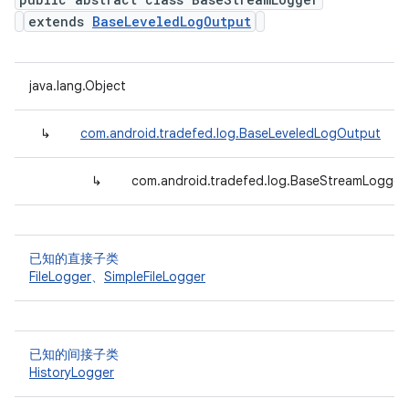
extends
BaseLeveledLogOutput
java.lang.Object
↳
com.android.tradefed.log.BaseLeveledLogOutput
↳
com.android.tradefed.log.BaseStreamLogge
已知的直接子类
FileLogger
、
SimpleFileLogger
已知的间接子类
HistoryLogger