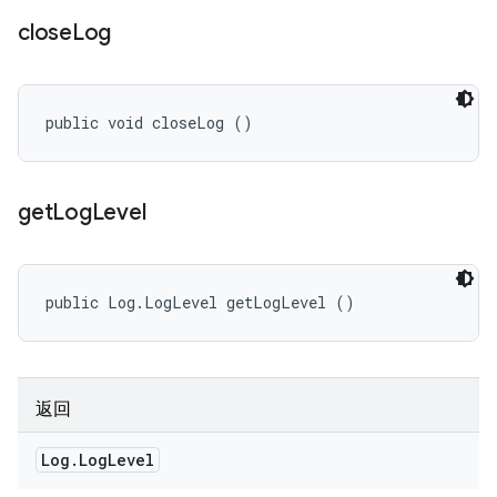
close
Log
public void closeLog ()
get
Log
Level
public Log.LogLevel getLogLevel ()
返回
Log
.
Log
Level