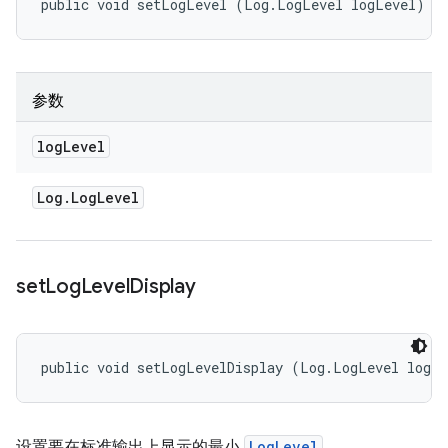
public void setLogLevel (Log.LogLevel logLevel)
参数
log
Level
Log
.
Log
Level
set
Log
Level
Display
public void setLogLevelDisplay (Log.LogLevel logL
设置要在标准输出上显示的最小
LogLevel
。