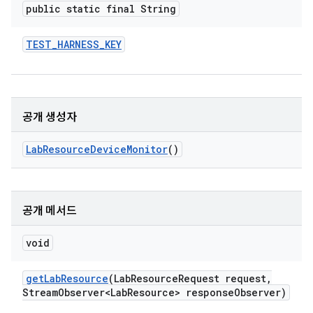
public static final String
TEST
_
HARNESS
_
KEY
공개 생성자
Lab
Resource
Device
Monitor
()
공개 메서드
void
get
Lab
Resource
(Lab
Resource
Request request
,
Stream
Observer<Lab
Resource> response
Observer)