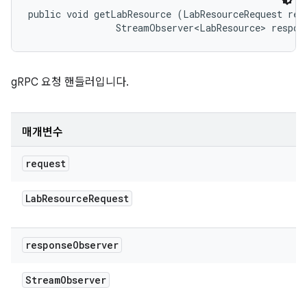
public void getLabResource (LabResourceRequest requ
                StreamObserver<LabResource> respon
gRPC 요청 핸들러입니다.
매개변수
request
Lab
Resource
Request
response
Observer
Stream
Observer