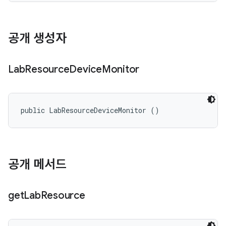
공개 생성자
Lab
Resource
Device
Monitor
public LabResourceDeviceMonitor ()
공개 메서드
get
Lab
Resource