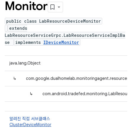
Monitor
public class LabResourceDeviceMonitor
extends
LabResourceServiceGrpc.LabResourceServiceImplBa
se
implements
IDeviceMonitor
java.lang.Object
↳
com.google.dualhomelab.monitoringagent.resourcemo
↳
com.android.tradefed.monitoring.LabResourc
알려진 직접 서브클래스
ClusterDeviceMonitor