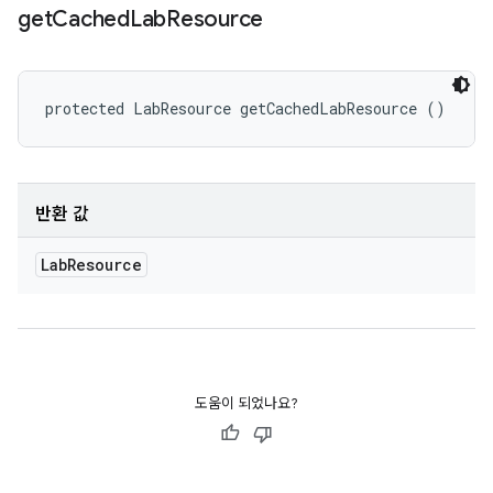
get
Cached
Lab
Resource
protected LabResource getCachedLabResource ()
반환 값
Lab
Resource
도움이 되었나요?