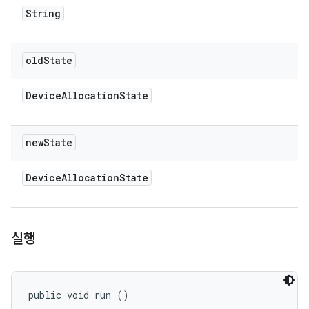
String
old
State
Device
Allocation
State
new
State
Device
Allocation
State
실행
public void run ()