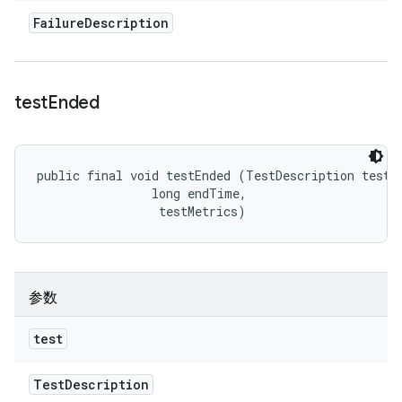
Failure
Description
test
Ended
public final void testEnded (TestDescription test, 
                long endTime, 

 testMetrics)
参数
test
Test
Description