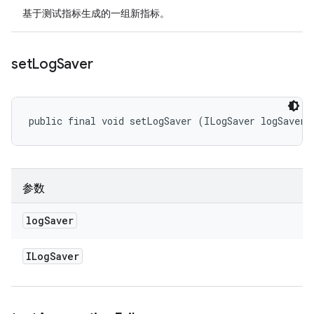
基于测试指标生成的一组新指标。
set
Log
Saver
public final void setLogSaver (ILogSaver logSaver)
参数
log
Saver
ILog
Saver