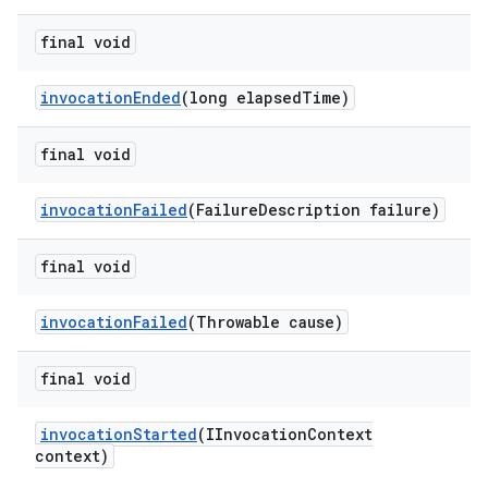
final void
invocation
Ended
(long elapsed
Time)
final void
invocation
Failed
(Failure
Description failure)
final void
invocation
Failed
(Throwable cause)
final void
invocation
Started
(IInvocation
Context
context)