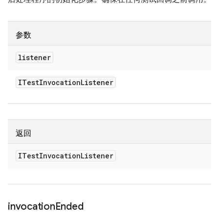
参数
listener
ITest
Invocation
Listener
返回
ITest
Invocation
Listener
invocation
Ended