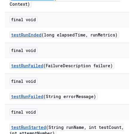
Context)
final void
test
Run
Ended
(long elapsed
Time
,
run
Metrics)
final void
test
Run
Failed
(Failure
Description failure)
final void
test
Run
Failed
(String error
Message)
final void
test
Run
Started
(String run
Name
,
int test
Count
,
int attempt
Number)