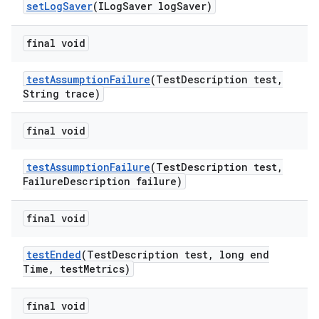
set
Log
Saver
(ILog
Saver log
Saver)
final void
test
Assumption
Failure
(Test
Description test
,
String trace)
final void
test
Assumption
Failure
(Test
Description test
,
Failure
Description failure)
final void
test
Ended
(Test
Description test
,
long end
Time
,
test
Metrics)
final void