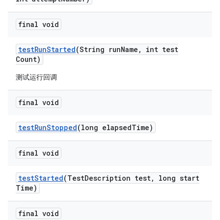
final void
test
Run
Started
(String run
Name
,
int test
Count)
测试运行回调
final void
test
Run
Stopped
(long elapsed
Time)
final void
test
Started
(Test
Description test
,
long start
Time)
final void