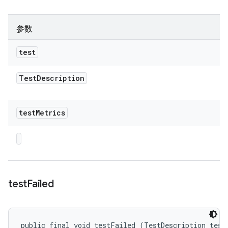
参数
test
Test
Description
test
Metrics
test
Failed
public final void testFailed (TestDescription test,