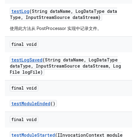
test
Log
(String data
Name
,
Log
Data
Type data
Type
,
Input
Stream
Source data
Stream)
使用此方法从 PostProcessor 实现中记录文件。
final void
test
Log
Saved
(String data
Name
,
Log
Data
Type
data
Type
,
Input
Stream
Source data
Stream
,
Log
File log
File)
final void
test
Module
Ended
()
final void
test
Module
Started
(IInvocation
Context module