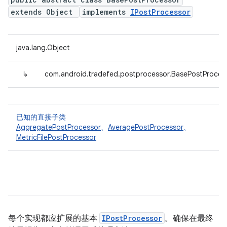
extends Object
implements
IPostProcessor
java.lang.Object
↳
com.android.tradefed.postprocessor.BasePostProces
已知的直接子类
AggregatePostProcessor
、
AveragePostProcessor
、
MetricFilePostProcessor
每个实现都应扩展的基本
IPostProcessor
。确保在最终