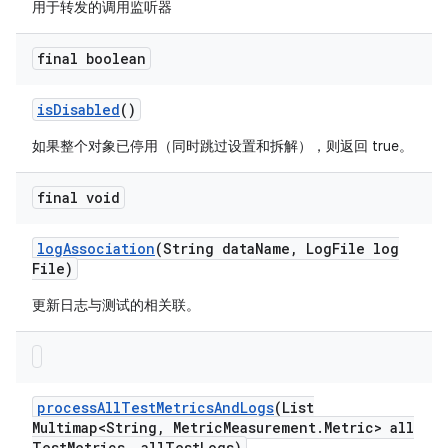
用于转发的调用监听器
final boolean
is
Disabled
()
如果整个对象已停用（同时跳过设置和拆解），则返回 true。
final void
log
Association
(String data
Name
,
Log
File log
File)
更新日志与测试的相关联。
process
All
Test
Metrics
And
Logs
(List
Multimap<String
,
Metric
Measurement
.
Metric> all
Test
Metrics
,
all
Test
Logs)