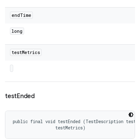
end
Time
long
test
Metrics
test
Ended
public final void testEnded (TestDescription test, 
 testMetrics)