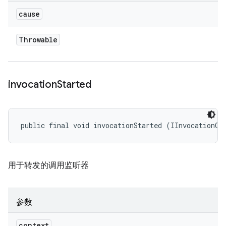
cause
Throwable
invocation
Started
public final void invocationStarted (IInvocationCo
用于转发的调用监听器
参数
context