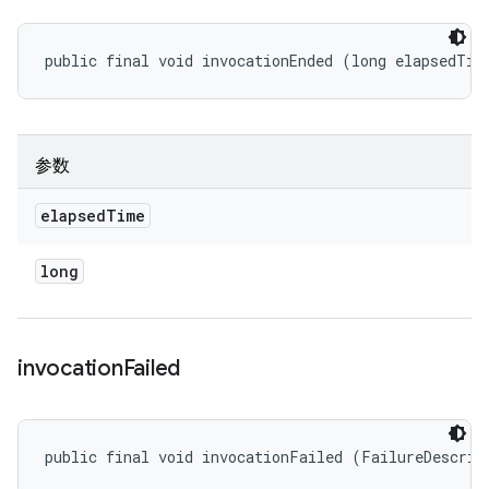
public final void invocationEnded (long elapsedTim
参数
elapsed
Time
long
invocation
Failed
public final void invocationFailed (FailureDescrip