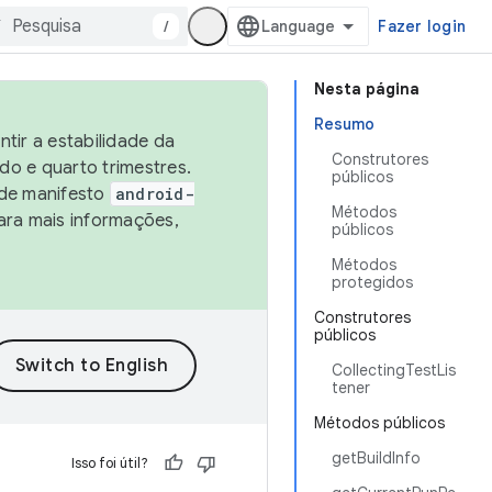
/
Fazer login
Nesta página
Resumo
tir a estabilidade da
Construtores
o e quarto trimestres.
públicos
 de manifesto
android-
Métodos
ara mais informações,
públicos
Métodos
protegidos
Construtores
públicos
CollectingTestLis
tener
Métodos públicos
getBuildInfo
Isso foi útil?