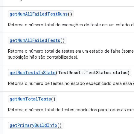
get
Num
All
Failed
Test
Runs
()
Retorna o número total de execuções de teste em um estado d
get
Num
All
Failed
Tests
()
Retorna o número total de testes em um estado de falha (somen
suposição não são contabilizadas).
get
Num
Tests
In
State
(Test
Result
.
Test
Status status)
Retorna o número de testes no estado especificado para essa
get
Num
Total
Tests
()
Retorna o número total de testes concluídos para todas as ex
get
Primary
Build
Info
()