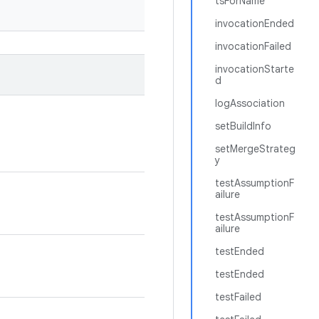
tsForName
invocationEnded
invocationFailed
invocationStarte
d
logAssociation
setBuildInfo
setMergeStrateg
y
testAssumptionF
ailure
testAssumptionF
ailure
testEnded
testEnded
testFailed