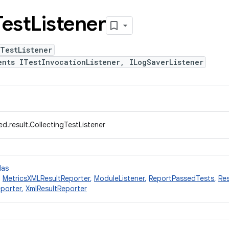
Test
Listener
TestListener
ents ITestInvocationListener, ILogSaverListener
d.result.CollectingTestListener
das
,
MetricsXMLResultReporter
,
ModuleListener
,
ReportPassedTests
,
Re
eporter
,
XmlResultReporter