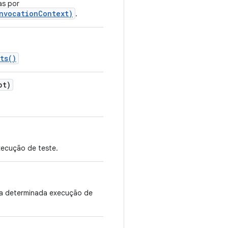
as por
nvocationContext)
.
ts()
pt)
ecução de teste.
 determinada execução de