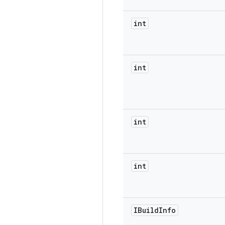
int
int
int
int
IBuild
Info