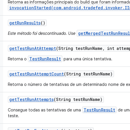
Retorna as informações principais do build que foram informad
invocationStarted(com.android.tradefed.invoker.II
get
Run
Results
()
getMergedTestRunResul
Este método foi descontinuado. Use
get
Test
Run
At
Attempt
(String test
Run
Name
,
int attem
TestRunResult
Retorna o
para uma única tentativa.
get
Test
Run
Attempt
Count
(String test
Run
Name)
Retorna o número de tentativas de um determinado nome de ex
get
Test
Run
Attempts
(String test
Run
Name)
TestRunResult
Consegue todas as tentativas de uma
de uma
teste.