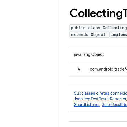
Collecting
public class Collecting
extends Object
implem
java.lang.Object
↳
com.android.tradefe
Subclasses diretas conheci
JsonHttpTestResultReporter
ShardListener
,
SuiteResultR