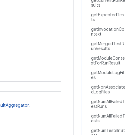
getCurrentRunRe
sults
getExpectedTes
ts
getInvocationCo
ntext
getMergedTestR
unResults
getModuleConte
xtForRunResult
getModuleLogFil
es
getNonAssociate
dLogFiles
getNumAllFailedT
sultAggregator
,
estRuns
getNumAllFailedT
ests
getNumTestsInSt