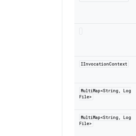
IInvocation
Context
Multi
Map<String
,
Log
File>
Multi
Map<String
,
Log
File>