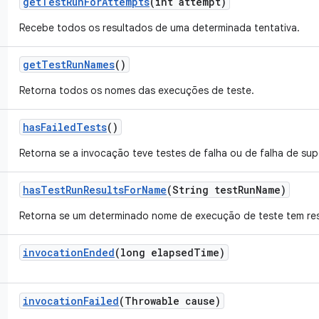
get
Test
Run
For
Attempts
(int attempt)
Recebe todos os resultados de uma determinada tentativa.
get
Test
Run
Names
()
Retorna todos os nomes das execuções de teste.
has
Failed
Tests
()
Retorna se a invocação teve testes de falha ou de falha de sup
has
Test
Run
Results
For
Name
(String test
Run
Name)
Retorna se um determinado nome de execução de teste tem res
invocation
Ended
(long elapsed
Time)
invocation
Failed
(Throwable cause)