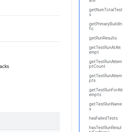
ate
getNumTotalTest
s
getPrimaryBuildIn
fo
getRunResults
getTestRunAtAtt
empt
getTestRunAttem
backs
ptCount
getTestRunAttem
pts
getTestRunForAtt
empts
getTestRunName
s
hasFailedTests
hasTestRunResul