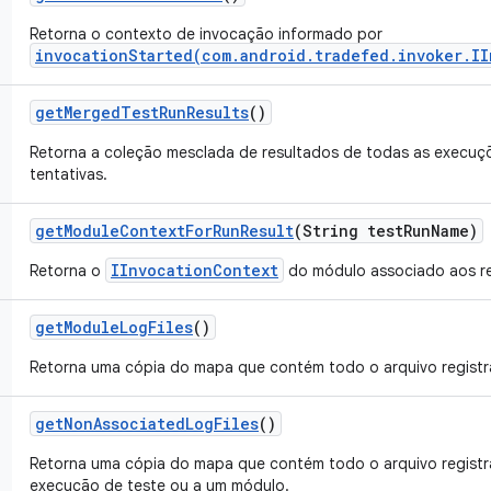
Retorna o contexto de invocação informado por
invocationStarted(com.android.tradefed.invoker.II
get
Merged
Test
Run
Results
()
Retorna a coleção mesclada de resultados de todas as execuç
tentativas.
get
Module
Context
For
Run
Result
(String test
Run
Name)
IInvocationContext
Retorna o
do módulo associado aos re
get
Module
Log
Files
()
Retorna uma cópia do mapa que contém todo o arquivo regist
get
Non
Associated
Log
Files
()
Retorna uma cópia do mapa que contém todo o arquivo regist
execução de teste ou a um módulo.