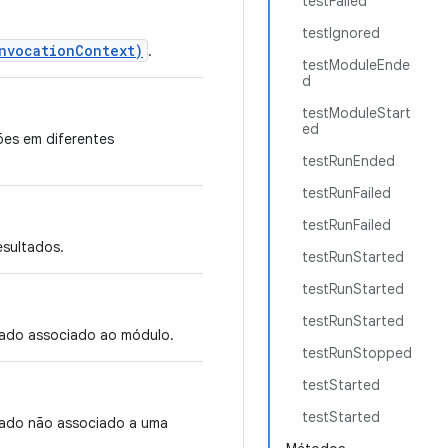
testFailed
testIgnored
nvocationContext)
.
testModuleEnde
d
testModuleStart
ed
ões em diferentes
testRunEnded
testRunFailed
testRunFailed
sultados.
testRunStarted
testRunStarted
testRunStarted
rado associado ao módulo.
testRunStopped
testStarted
testStarted
rado não associado a uma