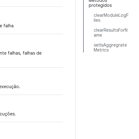
Métodos
protegidos
clearModuleLogF
iles
e falha
clearResultsForN
ame
setIsAggregrate
Metrics
te falhas, falhas de
 execução.
ecuções.