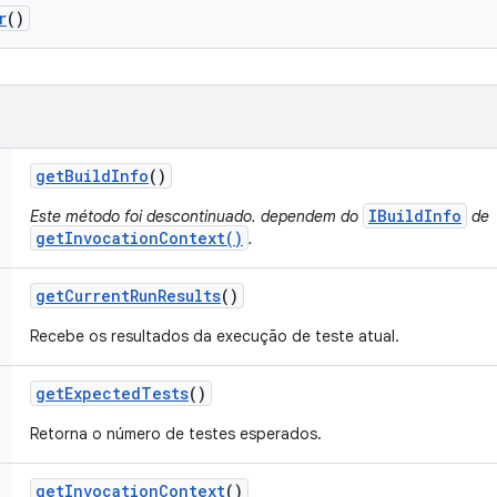
r
()
get
Build
Info
()
IBuildInfo
Este método foi descontinuado. dependem do
de
getInvocationContext()
.
get
Current
Run
Results
()
Recebe os resultados da execução de teste atual.
get
Expected
Tests
()
Retorna o número de testes esperados.
get
Invocation
Context
()