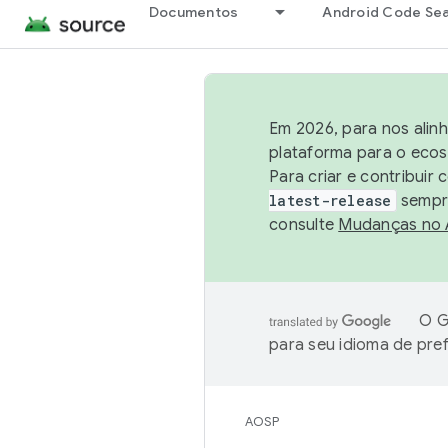
Documentos
Android Code Se
Em 2026, para nos alin
plataforma para o ecos
Para criar e contribuir
latest-release
sempre
consulte
Mudanças no
O G
para seu idioma de pre
AOSP