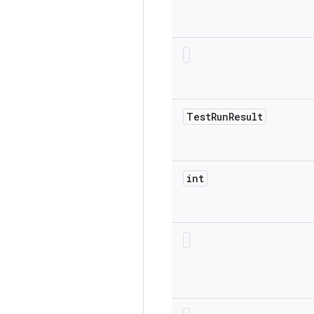
Test
Run
Result
int