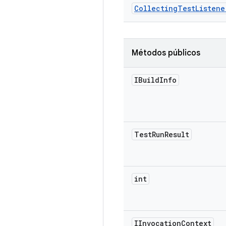
Collecting
Test
Listene
Métodos públicos
IBuild
Info
Test
Run
Result
int
IInvocation
Context