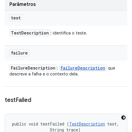
Parâmetros
test
Test
Description
: identifica o teste.
failure
Failure
Description
Failure
Description
:
que
descreve a falha e o contexto dela.
test
Failed
public void testFailed (
TestDescription
 test, 

                String trace)