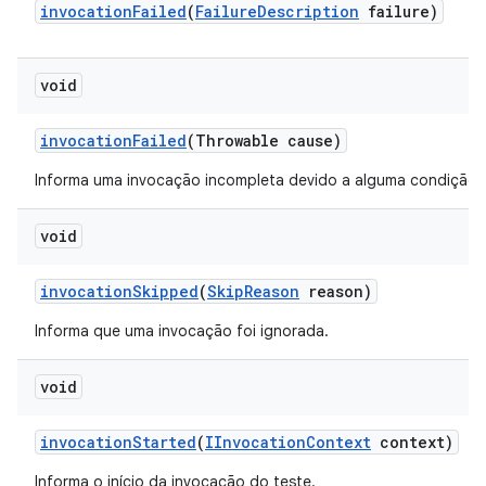
invocation
Failed
(
Failure
Description
failure)
void
invocation
Failed
(Throwable cause)
Informa uma invocação incompleta devido a alguma condição d
void
invocation
Skipped
(
Skip
Reason
reason)
Informa que uma invocação foi ignorada.
void
invocation
Started
(
IInvocation
Context
context)
Informa o início da invocação do teste.