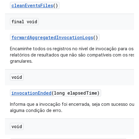
clean
Events
Files
()
final void
forward
Aggregated
Invocation
Logs
()
Encaminhe todos os registros no nível de invocação para os g
relatórios de resultados que não são compatíveis com os resu
granulares.
void
invocation
Ended
(long elapsed
Time)
Informa que a invocação foi encerrada, seja com sucesso ou d
alguma condição de erro.
void