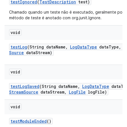
test
Ignored
(
Test
Description
test)
Chamado quando um teste não é executado, geralmente porq
método de teste é anotado com org.junit.Ignore.
void
test
Log
(String data
Name
,
Log
Data
Type
data
Type
,
I
Source
data
Stream)
void
test
Log
Saved
(String data
Name
,
Log
Data
Type
data
Ty
Stream
Source
data
Stream
,
Log
File
log
File)
void
test
Module
Ended
()