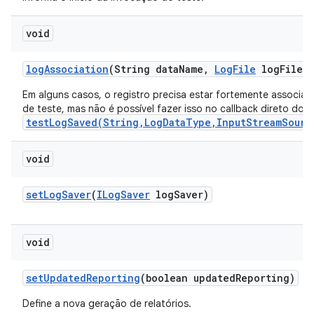
void
log
Association
(String data
Name
,
Log
File
log
File)
Em alguns casos, o registro precisa estar fortemente associa
de teste, mas não é possível fazer isso no callback direto do
testLogSaved(String,LogDataType,InputStreamSourc
void
set
Log
Saver
(
ILog
Saver
log
Saver)
void
set
Updated
Reporting
(boolean updated
Reporting)
Define a nova geração de relatórios.