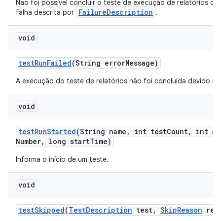
Não foi possível concluir o teste de execução de relatórios de
FailureDescription
falha descrita por
.
void
test
Run
Failed
(String error
Message)
A execução do teste de relatórios não foi concluída devido a u
void
test
Run
Started
(String name
,
int test
Count
,
int at
Number
,
long start
Time)
Informa o início de um teste.
void
test
Skipped
(
Test
Description
test
,
Skip
Reason
rea