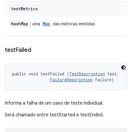
test
Metrics
Hash
Map
Map
: uma
das métricas emitidas
test
Failed
public void testFailed (
TestDescription
 test, 

FailureDescription
 failure)
Informa a falha de um caso de teste individual.
Será chamado entre testStarted e testEnded.