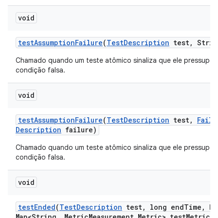
void
test
Assumption
Failure
(
Test
Description
test
,
Strin
Chamado quando um teste atômico sinaliza que ele pressupõ
condição falsa.
void
test
Assumption
Failure
(
Test
Description
test
,
Failu
Description
failure)
Chamado quando um teste atômico sinaliza que ele pressupõ
condição falsa.
void
test
Ended
(
Test
Description
test
,
long end
Time
,
Ha
Map<String
,
Metric
Measurement
.
Metric> test
Metrics)