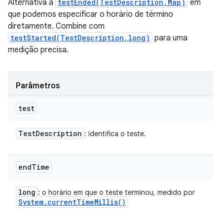
Alternativa a
testEnded(TestDescription,Map)
em
que podemos especificar o horário de término
diretamente. Combine com
testStarted(TestDescription,long)
para uma
medição precisa.
Parâmetros
test
Test
Description
: identifica o teste.
end
Time
long
: o horário em que o teste terminou, medido por
System
.
current
Time
Millis(
)