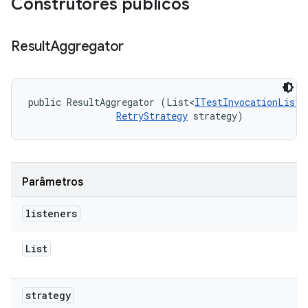
Construtores públicos
Result
Aggregator
public ResultAggregator (List<
ITestInvocationListe
RetryStrategy
 strategy)
Parâmetros
listeners
List
strategy