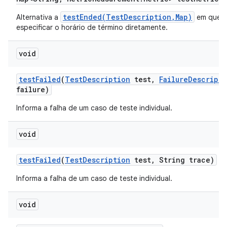
testEnded(TestDescription,Map)
Alternativa a
em que 
especificar o horário de término diretamente.
void
test
Failed
(
Test
Description
test
,
Failure
Descripti
failure)
Informa a falha de um caso de teste individual.
void
test
Failed
(
Test
Description
test
,
String trace)
Informa a falha de um caso de teste individual.
void