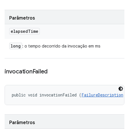
Parâmetros
elapsed
Time
long
: o tempo decorrido da invocação em ms
invocation
Failed
public void invocationFailed (
FailureDescription
 f
Parâmetros