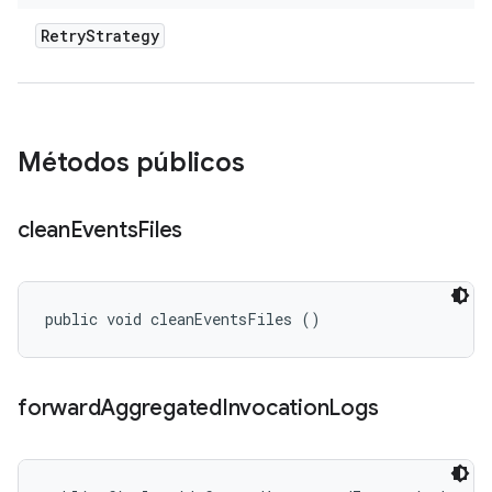
Retry
Strategy
Métodos públicos
clean
Events
Files
public void cleanEventsFiles ()
forward
Aggregated
Invocation
Logs