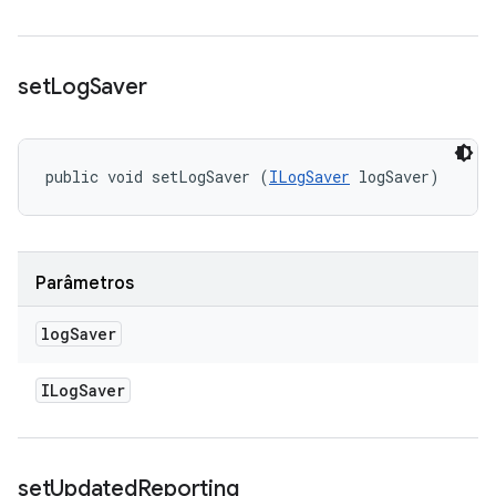
set
Log
Saver
public void setLogSaver (
ILogSaver
 logSaver)
Parâmetros
log
Saver
ILog
Saver
set
Updated
Reporting