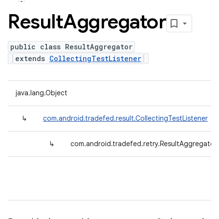
Result
Aggregator
public class ResultAggregator
extends
CollectingTestListener
java.lang.Object
↳
com.android.tradefed.result.CollectingTestListener
↳
com.android.tradefed.retry.ResultAggregator