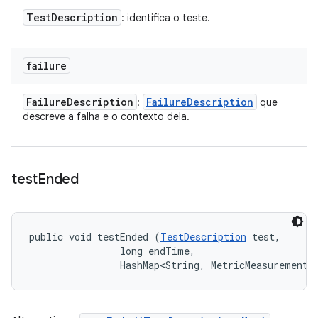
Test
Description
: identifica o teste.
failure
Failure
Description
Failure
Description
:
que
descreve a falha e o contexto dela.
test
Ended
public void testEnded (
TestDescription
 test, 

                long endTime, 

                HashMap<String, MetricMeasurement.