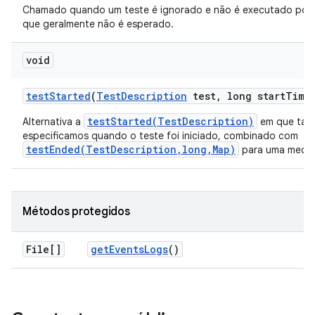
Chamado quando um teste é ignorado e não é executado por
que geralmente não é esperado.
void
test
Started
(
Test
Description
test
,
long start
Time
testStarted(TestDescription)
Alternativa a
em que ta
especificamos quando o teste foi iniciado, combinado com
testEnded(TestDescription,long,Map)
para uma mediç
Métodos protegidos
File[]
get
Events
Logs
()