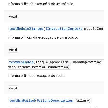
Informa o fim da execução de um módulo.
void
test
Module
Started
(
IInvocation
Context
module
Conte
Informa o início da execução de um módulo.
void
test
Run
Ended
(long elapsed
Time
,
Hash
Map<String
,
Me
Measurement
.
Metric> run
Metrics)
Informa o fim da execução do teste.
void
test
Run
Failed
(
Failure
Description
failure)