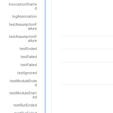
invocationStarte
d
logAssociation
testAssumptionF
ailure
testAssumptionF
ailure
testEnded
testFailed
testFailed
testIgnored
testModuleEnde
d
testModuleStart
ed
testRunEnded