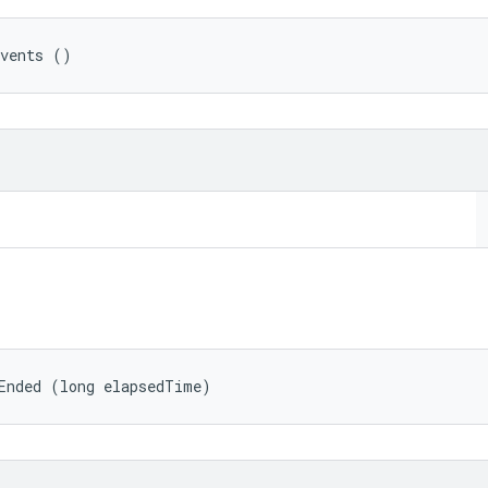
Events ()
Ended (long elapsedTime)