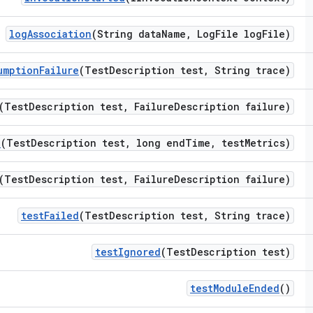
log
Association
(String data
Name
,
Log
File log
File)
umption
Failure
(Test
Description test
,
String trace)
(Test
Description test
,
Failure
Description failure)
d
(Test
Description test
,
long end
Time
,
test
Metrics)
(Test
Description test
,
Failure
Description failure)
test
Failed
(Test
Description test
,
String trace)
test
Ignored
(Test
Description test)
test
Module
Ended
()