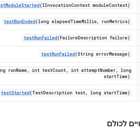
est
Module
Started
(IInvocation
Context module
Context)
test
Run
Ended
(long elapsed
Time
Millis
,
run
Metrics)
test
Run
Failed
(Failure
Description failure)
test
Run
Failed
(String error
Message)
ing run
Name
,
int test
Count
,
int attempt
Number
,
long
start
Time)
test
Started
(Test
Description test
,
long start
Time)
ים לכולם