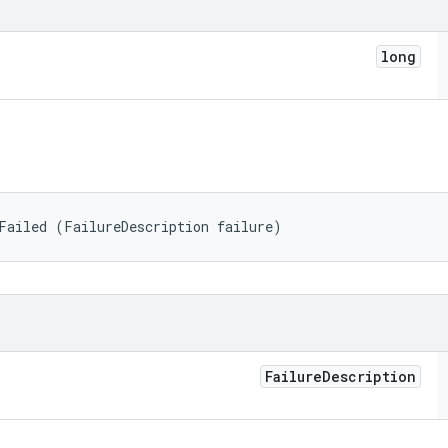
long
Failed (FailureDescription failure)
Failure
Description