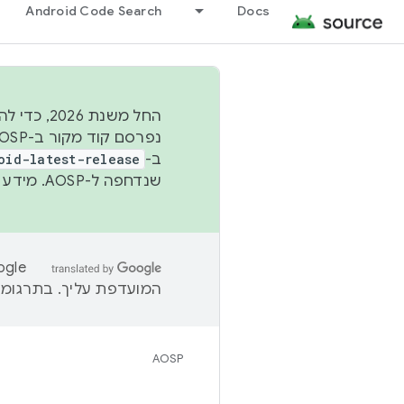
Android Code Search
Docs
החל משנת
ב-
oid-latest-release
שנדחפה ל-AOSP. מידע נוסף זמין במאמר
המועדפת עליך. בתרגומים
AOSP