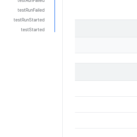
testRunFailed
testRunFailed
testRunStarted
testStarted