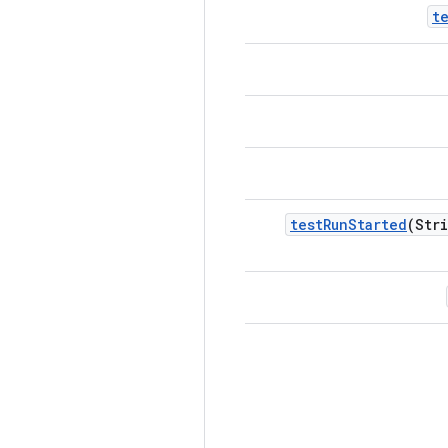
t
test
Run
Started
(Str