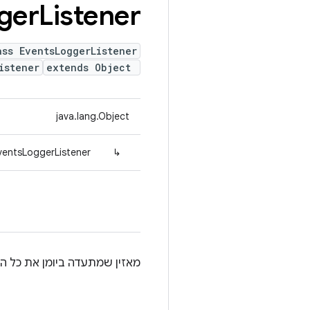
ger
Listener
ass EventsLoggerListener
istener
extends Object
java.lang.Object
ventsLoggerListener
↳
מאזין שמתעדה ביומן את כל ה