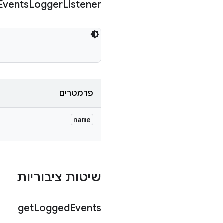
Events
Logger
Listener
פרמטרים
name
שיטות ציבוריות
get
Logged
Events