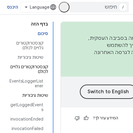
/
היכנס
בדף הזה
סיכום
פורמה בסביבה העסקית,
קונסטרוקטורים
ברבעון השני וברבעון הרביעי. כדי ליצור ולתרום ל-AOSP, צריך להשתמש
גלויים לכולם
ד יפנה לגרסה האחרונה
שיטות ציבוריות
קונסטרוקטורים גלויים
לכולם
EventsLoggerList
ener
שיטות ציבוריות
getLoggedEvent
s
המידע עזר לך?
invocationEnded
invocationFailed