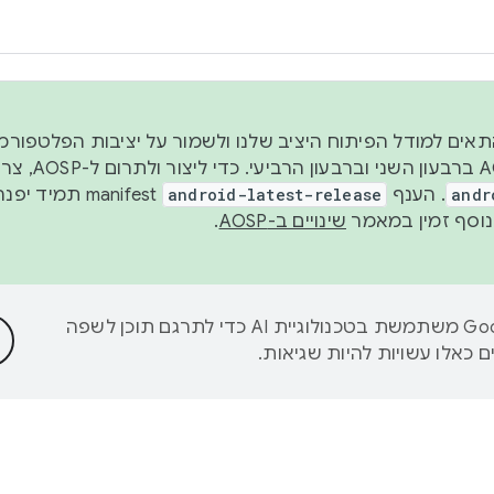
 2026, כדי להתאים למודל הפיתוח היציב שלנו ולשמור על יציבות הפלט
נפרסם קוד מקור ב-AOSP 
andr
. הענף
android-latest-release
manifest תמי
שינויים ב-AOSP
.
‫Google משתמשת בטכנולוגיית AI כדי לתרגם תוכן לשפה
 כאלו עשויות להיות שגיאות.