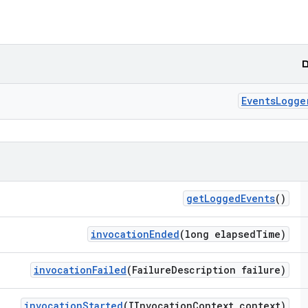
ם
Events
Logge
get
Logged
Events
()
invocation
Ended
(long elapsed
Time)
invocation
Failed
(Failure
Description failure)
invocation
Started
(IInvocation
Context context)