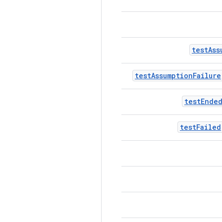
test
Ass
test
Assumption
Failure
test
Ende
test
Failed