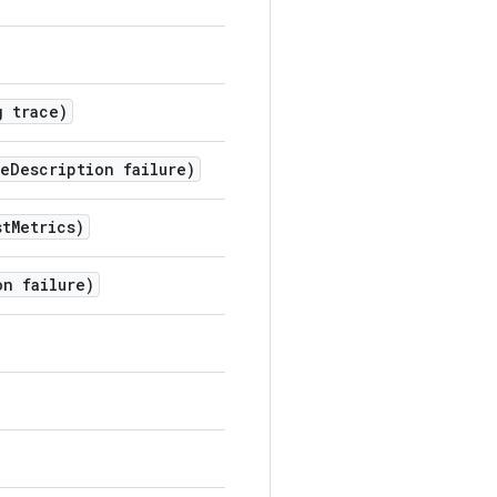
 trace)
e
Description failure)
st
Metrics)
on failure)