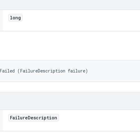
long
Failed (FailureDescription failure)
Failure
Description