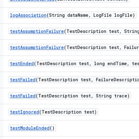
log
Association
(String data
Name
,
Log
File log
File)
test
Assumption
Failure
(Test
Description test
,
String
test
Assumption
Failure
(Test
Description test
,
Failur
test
Ended
(Test
Description test
,
long end
Time
,
te
test
Failed
(Test
Description test
,
Failure
Descripti
test
Failed
(Test
Description test
,
String trace)
test
Ignored
(Test
Description test)
test
Module
Ended
()