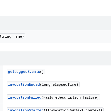
String name)
get
Logged
Events
()
invocation
Ended
(long elapsed
Time)
invocation
Failed
(Failure
Description failure)
invocation
Started
(IInvocation
Context context)