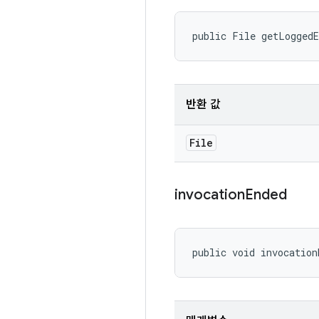
public File getLogged
반환 값
File
invocation
Ended
public void invocation