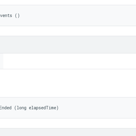
Events ()
Ended (long elapsedTime)