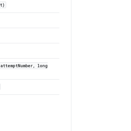
t)
attempt
Number
,
long