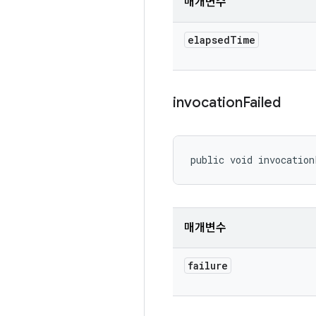
매개변수
elapsed
Time
invocation
Failed
public void invocation
매개변수
failure