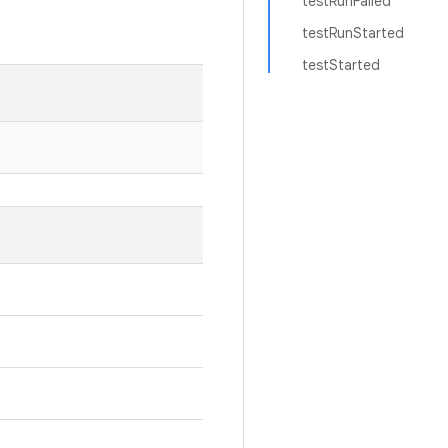
testRunFailed
testRunStarted
testStarted