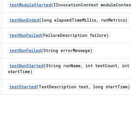
test
Module
Started
(IInvocation
Context module
Contex
test
Run
Ended
(long elapsed
Time
Millis
,
run
Metrics)
test
Run
Failed
(Failure
Description failure)
test
Run
Failed
(String error
Message)
test
Run
Started
(String run
Name
,
int test
Count
,
int 
start
Time)
test
Started
(Test
Description test
,
long start
Time)