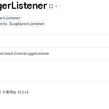
ger
Listener
erListener
ents ILogSaverListener
ed.result.EventsLoggerListener
에 기록하는 리스너