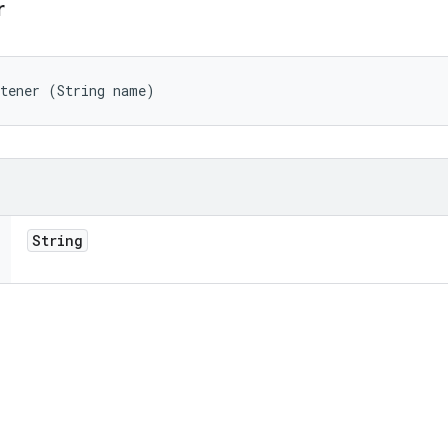
r
stener (String name)
String