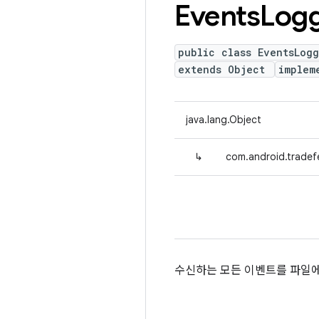
Events
Log
public class EventsLogg
extends Object
implem
java.lang.Object
↳
com.android.tradef
수신하는 모든 이벤트를 파일