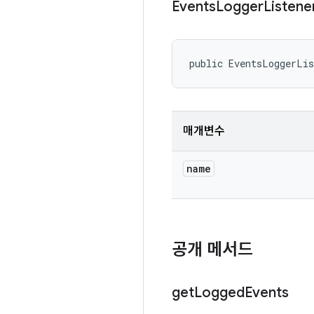
Events
Logger
Listene
public EventsLoggerLi
매개변수
name
공개 메서드
get
Logged
Events