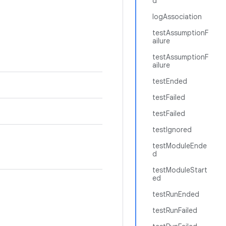
d
logAssociation
testAssumptionF
ailure
testAssumptionF
ailure
testEnded
testFailed
testFailed
testIgnored
testModuleEnde
d
testModuleStart
ed
testRunEnded
testRunFailed