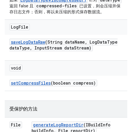
如果
针对
compressed-files
返回 false 且
已设置，则会压缩并保
存日志文件；否则，将以未压缩的形式保存数据流。
Log
File
save
Log
Data
Raw
(String data
Name
,
Log
Data
Type
data
Type
,
Input
Stream data
Stream)
void
set
Compress
Files
(boolean compress)
受保护的方法
File
generate
Log
Report
Dir
(IBuild
Info
build
Info
,
File report
Dir)