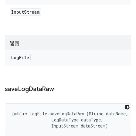
Input
Stream
返回
Log
File
save
Log
Data
Raw
public LogFile saveLogDataRaw (String dataName, 

                LogDataType dataType, 

                InputStream dataStream)