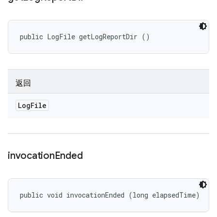
public LogFile getLogReportDir ()
返回
Log
File
invocation
Ended
public void invocationEnded (long elapsedTime)