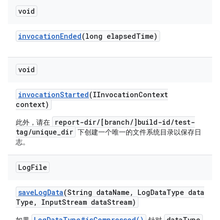
void
invocation
Ended
(long elapsed
Time)
void
invocation
Started
(IInvocation
Context
context)
report-dir/[branch/]build-id/test-
此外，请在
tag/unique_dir
下创建一个唯一的文件系统目录以保存日
志。
Log
File
save
Log
Data
(String data
Name
,
Log
Data
Type data
Type
,
Input
Stream data
Stream)
LogDataType#isCompressed()
dataType