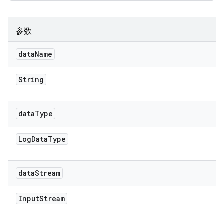
参数
data
Name
String
data
Type
Log
Data
Type
data
Stream
Input
Stream