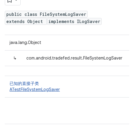
public class FileSystemLogSaver
extends Object
implements ILogSaver
java.lang.Object
↳
com.android.tradefed.result.FileSystemLogSaver
已知的直接子类
ATestFileSystemLogSaver