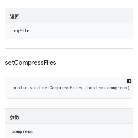
返回
Log
File
set
Compress
Files
public void setCompressFiles (boolean compress)
参数
compress