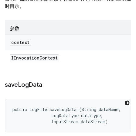
时目录。
参数
context
IInvocation
Context
save
Log
Data
public LogFile saveLogData (String dataName, 

                LogDataType dataType, 

                InputStream dataStream)