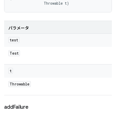
                Throwable t)
パラメータ
test
Test
t
Throwable
add
Failure