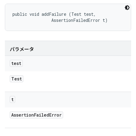
public void addFailure (Test test, 

                AssertionFailedError t)
パラメータ
test
Test
t
Assertion
Failed
Error