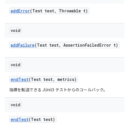
add
Error
(Test test
,
Throwable t)
void
add
Failure
(Test test
,
Assertion
Failed
Error t)
void
end
Test
(Test test
,
metrics)
指標を転送できる JUnit3 テストからのコールバック。
void
end
Test
(Test test)