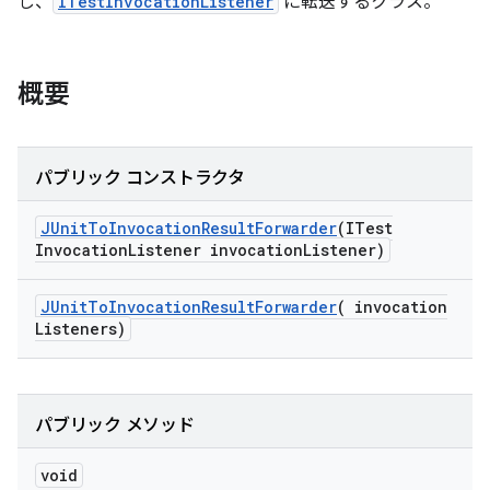
し、
ITestInvocationListener
に転送するクラス。
概要
パブリック コンストラクタ
JUnit
To
Invocation
Result
Forwarder
(ITest
Invocation
Listener invocation
Listener)
JUnit
To
Invocation
Result
Forwarder
(
invocation
Listeners)
パブリック メソッド
void