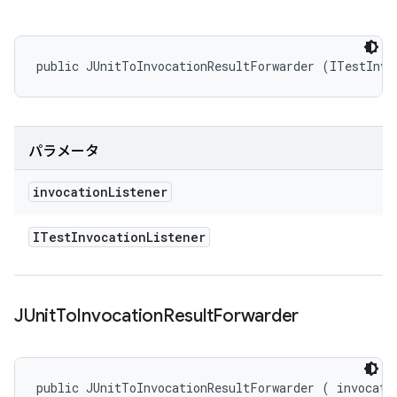
public JUnitToInvocationResultForwarder (ITestInvo
パラメータ
invocation
Listener
ITest
Invocation
Listener
JUnit
To
Invocation
Result
Forwarder
public JUnitToInvocationResultForwarder (
 invocati