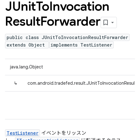
JUnit
To
Invocation
Result
Forwarder
public class JUnitToInvocationResultForwarder
extends Object
implements TestListener
java.lang.Object
↳
com.android.tradefed.result.JUnitToInvocationResultF
TestListener
イベントをリッスン