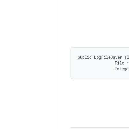
public LogFileSaver (I
                File r
                Intege