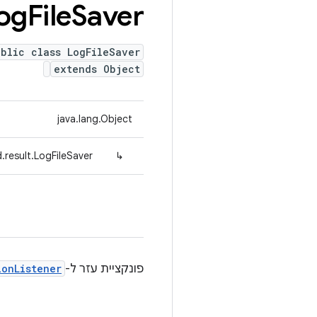
og
File
Saver
ublic class LogFileSaver
extends Object
java.lang.Object
.result.LogFileSaver
↳
פונקציית עזר ל-
ionListener