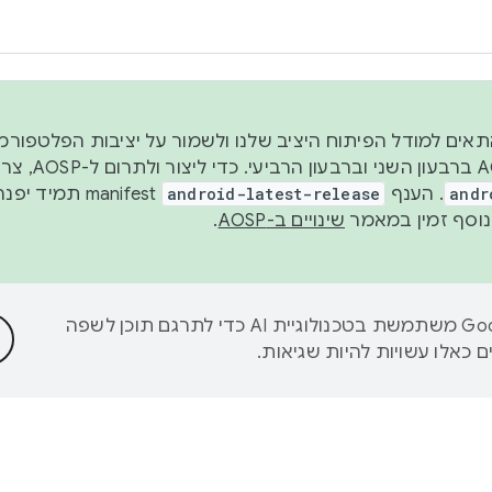
 2026, כדי להתאים למודל הפיתוח היציב שלנו ולשמור על יציבות הפלט
נפרסם קוד מקור ב-AOSP 
andr
. הענף
android-latest-release
manifest תמי
שינויים ב-AOSP
.
‫Google משתמשת בטכנולוגיית AI כדי לתרגם תוכן לשפה
 כאלו עשויות להיות שגיאות.