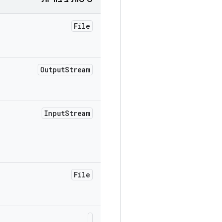
File
Output
Stream
Input
Stream
File