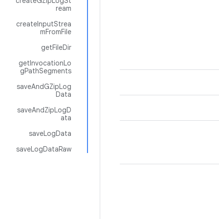
createGZipLogSt
ream
createInputStrea
mFromFile
getFileDir
getInvocationLo
gPathSegments
saveAndGZipLog
Data
saveAndZipLogD
ata
saveLogData
saveLogDataRaw