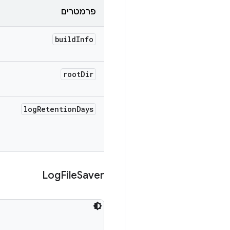
פרמטרים
build
Info
root
Dir
log
Retention
Days
Log
File
Saver