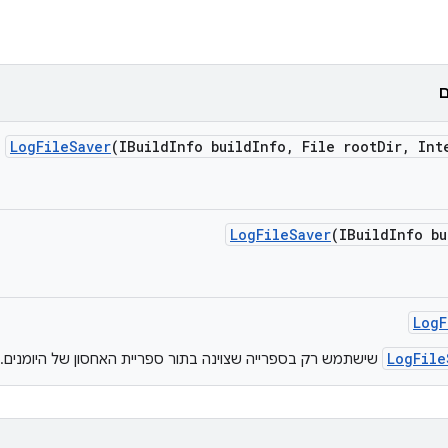
ם
Log
File
Saver
(IBuild
Info build
Info
,
File root
Dir
,
Inte
Log
File
Saver
(IBuild
Info bu
Log
F
LogFile
שישתמש רק בספרייה שצוינה בתור ספריית האחסון של היומנים.