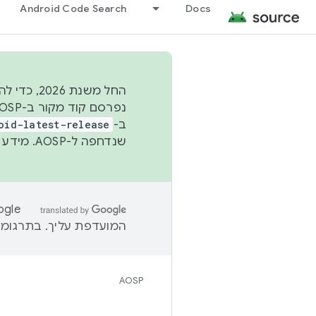
Android Code Search
Docs
החל משנת
ב-
oid-latest-release
שנדחפה ל-AOSP. מידע נוסף זמין במאמר
המועדפת עליך. בתרגומים
AOSP