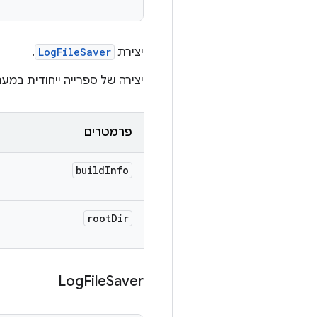
יצירת
LogFileSaver
.
יצירה של ספרייה ייחודית במערכת הקבצים ב-niqueDir
פרמטרים
build
Info
root
Dir
Log
File
Saver