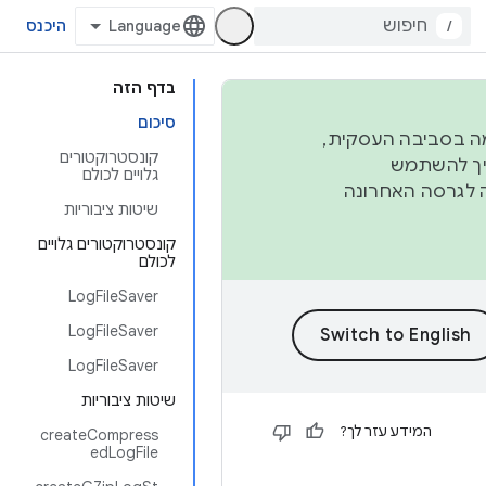
/
היכנס
בדף הזה
סיכום
פורמה בסביבה העסקית,
קונסטרוקטורים
ברבעון השני וברבעון הרביעי. כדי ליצור ולתרום ל-AOSP, צריך להשתמש
גלויים לכולם
ד יפנה לגרסה האחרונה
שיטות ציבוריות
קונסטרוקטורים גלויים
לכולם
LogFileSaver
LogFileSaver
LogFileSaver
שיטות ציבוריות
המידע עזר לך?
createCompress
edLogFile