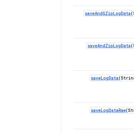
save
And
GZip
Log
Data
(
save
And
Zip
Log
Data
(
save
Log
Data
(Strin
save
Log
Data
Raw
(St