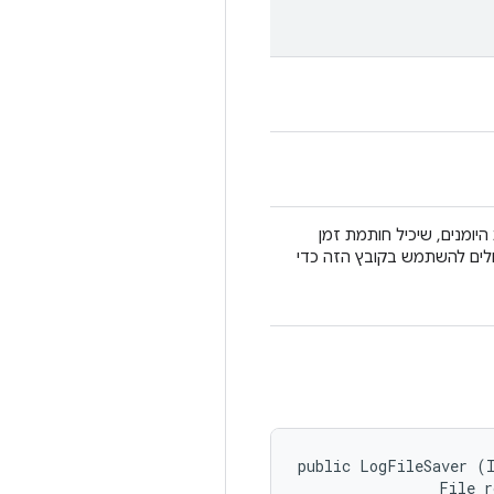
 ייווצר קובץ 'retention.' בספריית היומנים, שיכיל חותמת זמן
ים חיצוניים לניקוי יכולים להשתמש בקובץ הזה כדי
public LogFileSaver (I
                File r