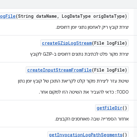
Log
File
(String data
Name
,
Log
Data
Type orig
Data
Type)
יצירת קובץ ריק לאחסון נתוני יומן דחוסים.
create
GZip
Log
Stream
(File log
File)
יצירת מקור פלט לכתיבת נתונים דחוסים ב-GZIP לקובץ
create
Input
Stream
From
File
(File log
File)
שיטת עזר ליצירת מקור קלט לקריאת התוכן של קובץ יומן נתון
TODO: כדאי להעביר את השיטה הזו למקום אחר.
get
File
Dir
()
אחזור הספרייה שבה מאוחסנים הקבצים.
get
Invocation
Log
Path
Segments
()