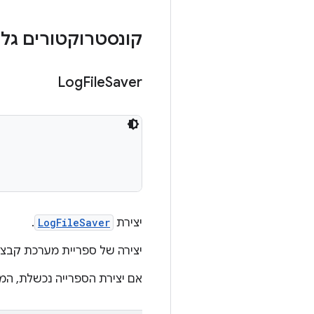
קונסטרוקטורים גלוי
Log
File
Saver
יצירת
LogFileSaver
.
יצירה של ספריית מערכת קבצים ייחודית ב-/testTag/uniqueDir
אם יצירת הספרייה נכשלת, ה