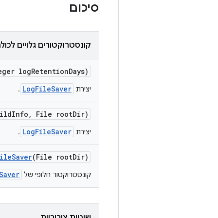
סיכום
קונסטרוקטורים גלויים לכול
ger log
Retention
Days)
LogFileSaver
יצירת
.
ild
Info
,
File root
Dir)
LogFileSaver
יצירת
.
ile
Saver
(File root
Dir)
Saver
קונסטרוקטור חלופי של
שיטות ציבוריות