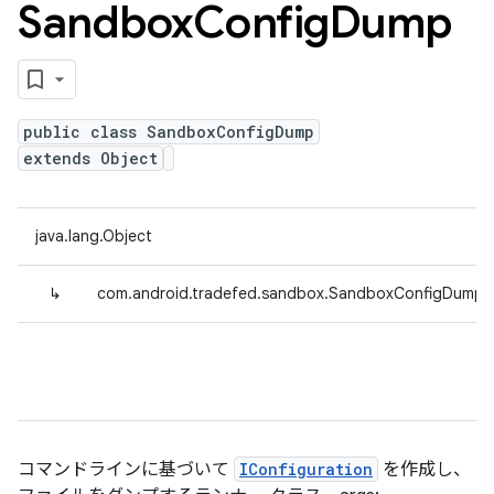
Sandbox
Config
Dump
public class SandboxConfigDump
extends Object
java.lang.Object
↳
com.android.tradefed.sandbox.SandboxConfigDump
コマンドラインに基づいて
IConfiguration
を作成し、