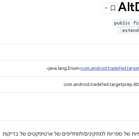
Alt
public fi
extend
>
java.lang.Enum<
com.android.tradefed.target
com.android.tradefed.targetprep.Alt