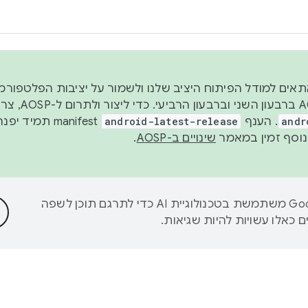
 2026, כדי להתאים למודל הפיתוח היציב שלנו ולשמור על יציבות הפלט
נפרסם קוד מקור ב-AOSP 
andr
. הענף
android-latest-release
manifest תמי
שינויים ב-AOSP
.
‫Google משתמשת בטכנולוגיית AI כדי לתרגם תוכן לשפה
 כאלו עשויות להיות שגיאות.