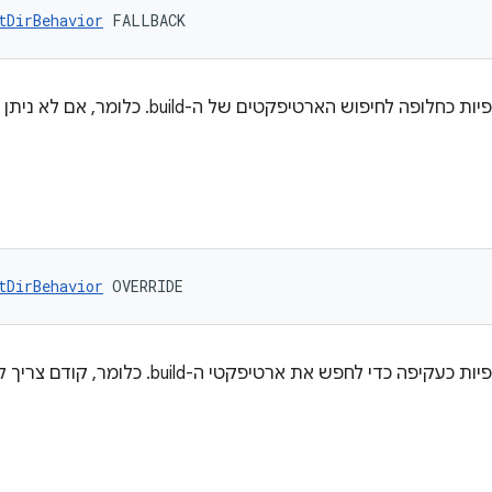
tDirBehavior
 FALLBACK
tDirBehavior
 OVERRIDE