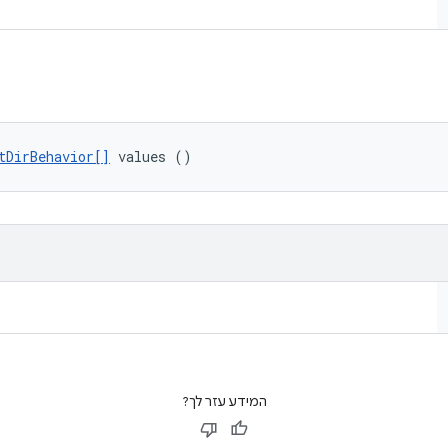
tDirBehavior[]
 values ()
המידע עזר לך?