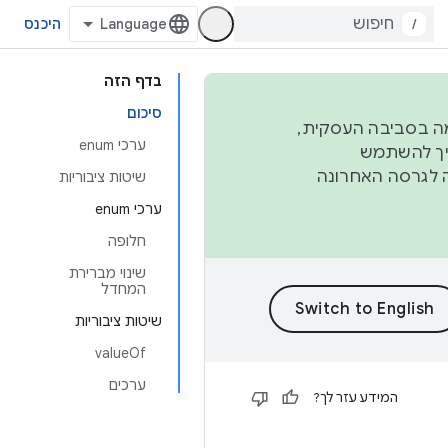
/
היכנס
בדף הזה
סיכום
פורמה בסביבה העסקית,
ערכי enum
ברבעון השני וברבעון הרביעי. כדי ליצור ולתרום ל-AOSP, צריך להשתמש
ד יפנה לגרסה האחרונה
שיטות ציבוריות
ערכי enum
חלופה
שינוי מברירת
המחדל
שיטות ציבוריות
valueOf
ערכים
המידע עזר לך?