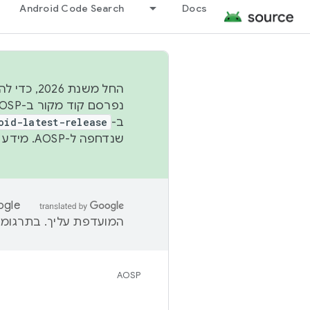
Android Code Search
Docs
החל משנת
ב-
oid-latest-release
שנדחפה ל-AOSP. מידע נוסף זמין במאמר
המועדפת עליך. בתרגומים
AOSP