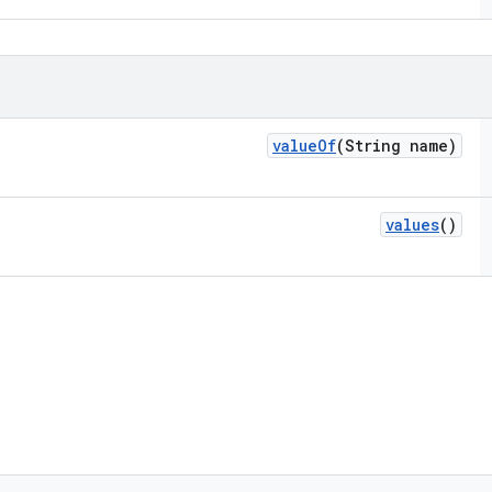
value
Of
(String name)
values
()