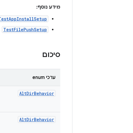
מידע נוסף:
TestAppInstallSetup
TestFilePushSetup
סיכום
ערכי enum
Alt
Dir
Behavior
Alt
Dir
Behavior