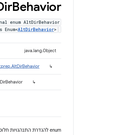
Dir
Behavior
nal enum AltDirBehavior
s Enum<
AltDirBehavior
>
java.lang.Object
prep.AltDirBehavior
↳
DirBehavior
↳
enum להגדרת התנהגויות חלופיות של ספריות למתקינים/למחליפים של ארטיפקטים של בדיקות