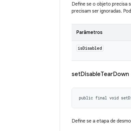
Define se o objeto precisa
precisam ser ignoradas. Po
Parâmetros
is
Disabled
set
Disable
Tear
Down
public final void setD
Define se a etapa de desmon