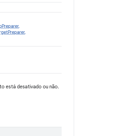
pPreparer
,
getPreparer
,
to está desativado ou não.