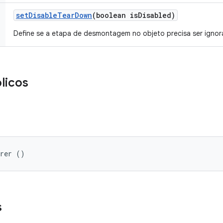
set
Disable
Tear
Down
(boolean is
Disabled)
Define se a etapa de desmontagem no objeto precisa ser ignor
licos
arer ()
s