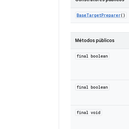
Base
Target
Preparer
()
Métodos públicos
final boolean
final boolean
final void