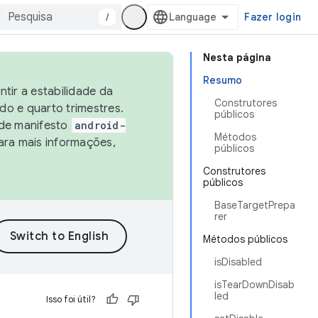
/
Fazer login
Nesta página
Resumo
tir a estabilidade da
Construtores
o e quarto trimestres.
públicos
 de manifesto
android-
Métodos
ara mais informações,
públicos
Construtores
públicos
BaseTargetPrepa
rer
Métodos públicos
isDisabled
isTearDownDisab
led
Isso foi útil?