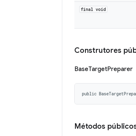
final void
Construtores púb
Base
Target
Preparer
public BaseTargetPrep
Métodos público