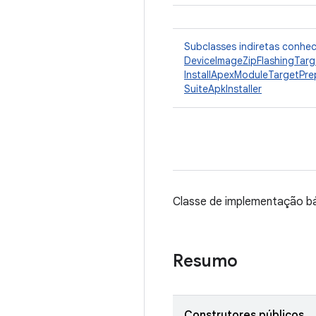
Subclasses indiretas conhe
DeviceImageZipFlashingTarg
InstallApexModuleTargetPre
SuiteApkInstaller
Classe de implementação b
Resumo
Construtores públicos