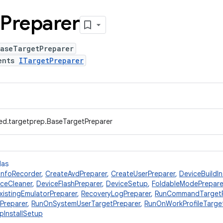
Preparer
BaseTargetPreparer
ents
ITargetPreparer
ed.targetprep.BaseTargetPreparer
das
dInfoRecorder
,
CreateAvdPreparer
,
CreateUserPreparer
,
DeviceBuildI
iceCleaner
,
DeviceFlashPreparer
,
DeviceSetup
,
FoldableModePrepare
ExistingEmulatorPreparer
,
RecoveryLogPreparer
,
RunCommandTargetP
Preparer
,
RunOnSystemUserTargetPreparer
,
RunOnWorkProfileTarge
pInstallSetup