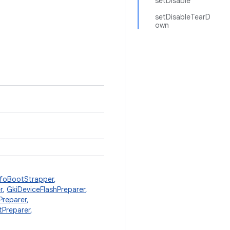
setDisable
setDisableTearD
own
nfoBootStrapper
,
r
,
GkiDeviceFlashPreparer
,
reparer
,
tPreparer
,