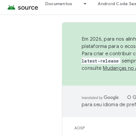
Documentos
Android Code Se
Em 2026, para nos alin
plataforma para o ecos
Para criar e contribuir
latest-release
sempre
consulte
Mudanças no
O G
para seu idioma de pre
AOSP