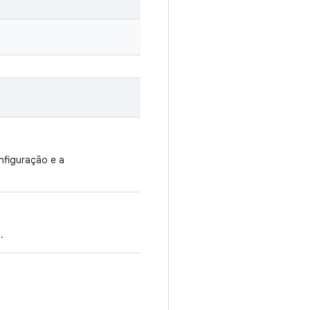
onfiguração e a
.