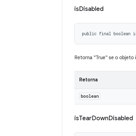
is
Disabled
public final boolean i
Retorna "True" se o objeto 
Retorna
boolean
is
Tear
Down
Disabled