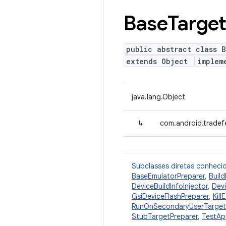
Base
Target
public abstract class 
extends Object
implem
java.lang.Object
↳
com.android.tradef
Subclasses diretas conheci
BaseEmulatorPreparer
,
Buil
DeviceBuildInfoInjector
,
Dev
GsiDeviceFlashPreparer
,
Kill
RunOnSecondaryUserTarget
StubTargetPreparer
,
TestAp