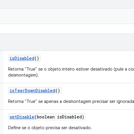
is
Disabled
()
Retorna "True" se o objeto inteiro estiver desativado (pule a c
desmontagem).
is
Tear
Down
Disabled
()
Retorna "True" se apenas a desmontagem precisar ser ignorada
set
Disable
(boolean is
Disabled)
Define se o objeto precisa ser desativado.