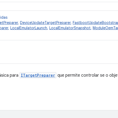
cidas
etPreparer
,
DeviceUpdateTargetPreparer
,
FastbootUpdateBootstra
parer
,
LocalEmulatorLaunch
,
LocalEmulatorSnapshot
,
ModuleOemTar
ásica para
ITargetPreparer
que permite controlar se o obje