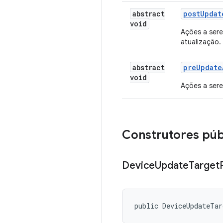
abstract
post
Updat
void
Ações a sere
atualização.
abstract
pre
Update
void
Ações a sere
Construtores púb
Device
Update
Target
public DeviceUpdateTa