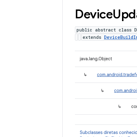
Device
Upd
public abstract class 
extends
DeviceBuildI
java.lang.Object
↳
com.android.tradef
↳
com.androi
↳
co
Subclasses diretas conheci