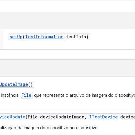
set
Up
(
Test
Information
test
Info)
Update
Image
()
File
 instância
que representa o arquivo de imagem do dispositiv
vice
Update
(File device
Update
Image
,
ITest
Device
devic
ualização da imagem do dispositivo no dispositivo