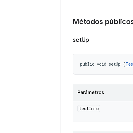
Métodos público
set
Up
public void setUp (
Tes
Parâmetros
test
Info