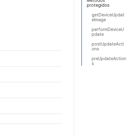
Métodos
protegidos
getDeviceUpdat
eImage
performDeviceU
pdate
postUpdateActi
ons
preUpdateAction
s