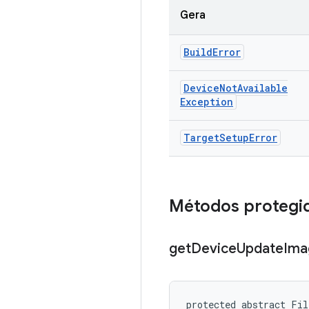
Gera
Build
Error
Device
Not
Available
Exception
Target
Setup
Error
Métodos protegi
get
Device
Update
Ima
protected abstract Fil