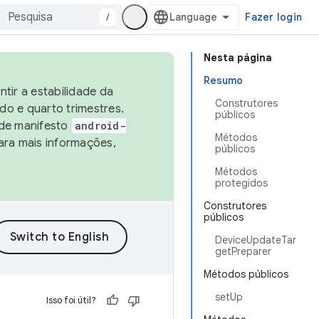
/
Fazer login
Nesta página
Resumo
tir a estabilidade da
Construtores
o e quarto trimestres.
públicos
 de manifesto
android-
Métodos
ara mais informações,
públicos
Métodos
protegidos
Construtores
públicos
DeviceUpdateTar
getPreparer
Métodos públicos
setUp
Isso foi útil?