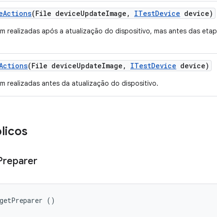
e
Actions
(File device
Update
Image
,
ITest
Device
device)
m realizadas após a atualização do dispositivo, mas antes das eta
Actions
(File device
Update
Image
,
ITest
Device
device)
m realizadas antes da atualização do dispositivo.
licos
Preparer
rgetPreparer ()