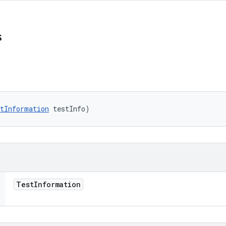
s
tInformation
 testInfo)
Test
Information