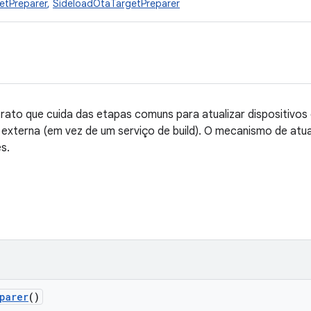
etPreparer
,
SideloadOtaTargetPreparer
rato que cuida das etapas comuns para atualizar dispositivo
 externa (em vez de um serviço de build). O mecanismo de atua
s.
parer
()