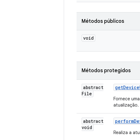
Métodos públicos
void
Métodos protegidos
abstract
get
Device
File
Fornece uma
atualização.
abstract
perform
De
void
Realiza a at