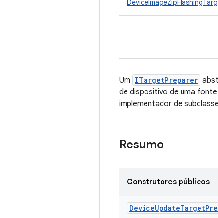
DeviceImageZipFlashingTarg
Um
ITargetPreparer
abst
de dispositivo de uma fonte
implementador de subclasse
Resumo
Construtores públicos
Device
Update
Target
Pre