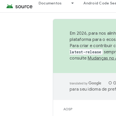
Documentos
Android Code Se
Em 2026, para nos alin
plataforma para o ecos
Para criar e contribuir
latest-release
sempre
consulte
Mudanças no
O G
para seu idioma de pre
AOSP