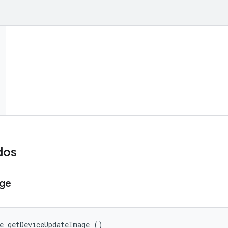
dos
ge
e getDeviceUpdateImage ()