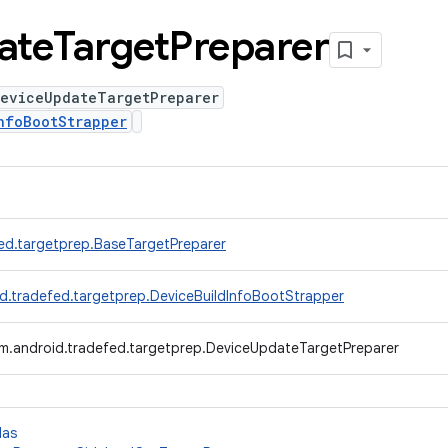
ate
Target
Preparer
DeviceUpdateTargetPreparer
nfoBootStrapper
ed.targetprep.BaseTargetPreparer
d.tradefed.targetprep.DeviceBuildInfoBootStrapper
m.android.tradefed.targetprep.DeviceUpdateTargetPreparer
das