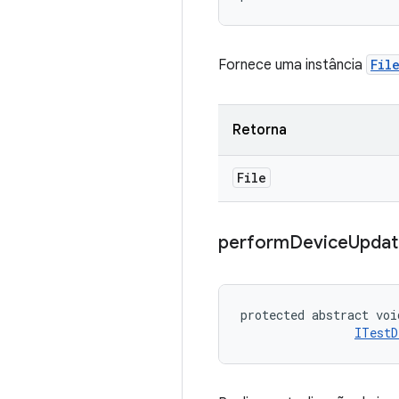
Fornece uma instância
Fil
Retorna
File
perform
Device
Updat
protected abstract voi
ITestD