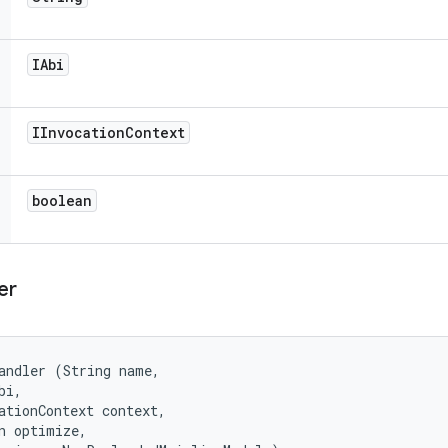
IAbi
IInvocation
Context
boolean
er
andler (String name, 

i, 

ationContext context, 

n optimize, 
