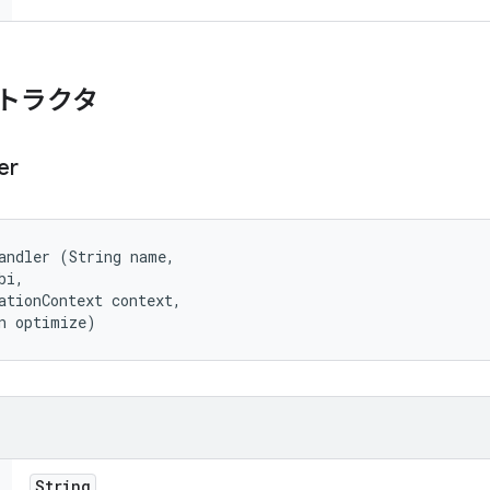
トラクタ
er
andler (String name, 

i, 

ationContext context, 

n optimize)
String