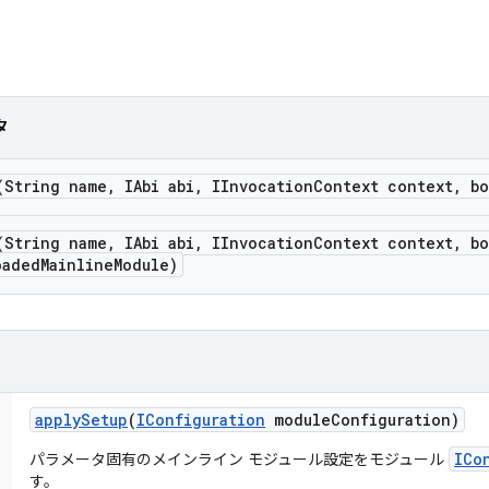
タ
(String name
,
IAbi abi
,
IInvocation
Context context
,
bo
(String name
,
IAbi abi
,
IInvocation
Context context
,
bo
oaded
Mainline
Module)
apply
Setup
(
IConfiguration
module
Configuration)
ICo
パラメータ固有のメインライン モジュール設定をモジュール
す。