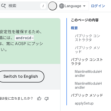
/
ログイン
このページの内容
概要
の安定性を確保するため、
パブリック コン
投稿には、
android-
ストラクタ
、常に AOSP にプッシ
パブリック メソ
さい。
ッド
パブリック コンスト
ラクタ
MainlineModuleH
andler
MainlineModuleH
andler
パブリック メソッド
報は役に立ちましたか？
applySetup