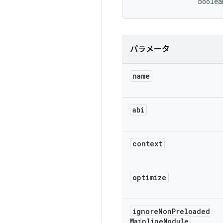
                boolea
パラメータ
name
abi
context
optimize
ignore
Non
Preloaded
Mainline
Module