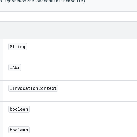
n ignoreNonPreloadedMainlineModule)
String
IAbi
IInvocation
Context
boolean
boolean