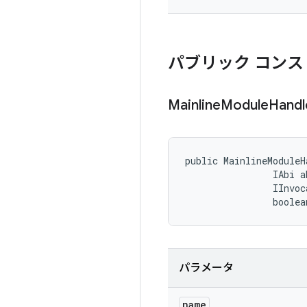
パブリック コンス
Mainline
Module
Handl
public MainlineModuleH
                IAbi ab
                IInvoc
                boolea
パラメータ
name