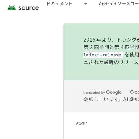
ドキュメント
Android ソース
2026 年より、トラ
第 2 四半期と第 4 四
latest-release
を使用
ュされた最新のリリース
Go
翻訳しています。AI 
AOSP