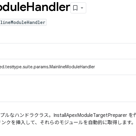
dule
Handler
nlineModuleHandler
ed.testtype.suite.params.MainlineModuleHandler
ルなハンドラクラス。InstallApexModuleTargetPreparer 
リンクを挿入して、それらのモジュールを自動的に取得します。