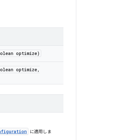
olean optimize)
olean optimize
,
nfiguration
に適用しま