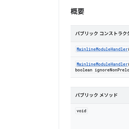
概要
パブリック コンストラク
Mainline
Module
Handler
Mainline
Module
Handler
boolean ignore
Non
Prel
パブリック メソッド
void