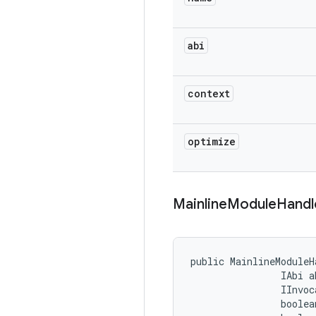
abi
context
optimize
Mainline
Module
Handl
public MainlineModuleH
                IAbi ab
                IInvoc
                boolea