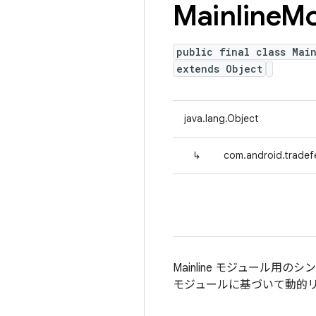
Mainline
Mo
public final class Mai
extends Object
java.lang.Object
↳
com.android.tradef
Mainline モジュール用のシンプ
モジュールに基づいて動的