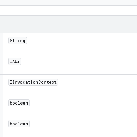
String
IAbi
IInvocation
Context
boolean
boolean