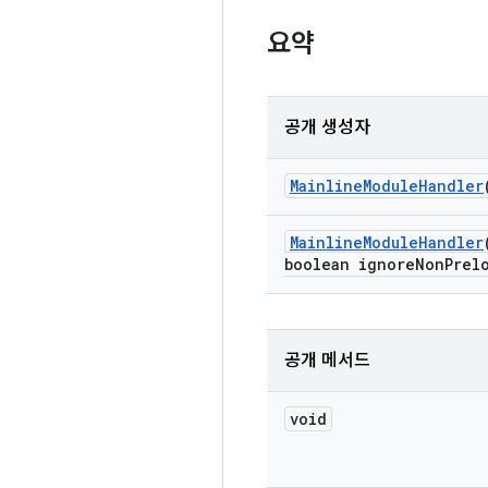
요약
공개 생성자
Mainline
Module
Handler
Mainline
Module
Handler
boolean ignore
Non
Prel
공개 메서드
void