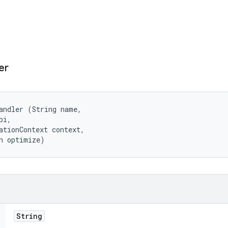
er
andler (String name, 

i, 

ationContext context, 

n optimize)
String