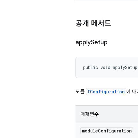
공개 메서드
apply
Setup
public void applySetup
모듈
IConfiguration
에 매
매개변수
module
Configuration