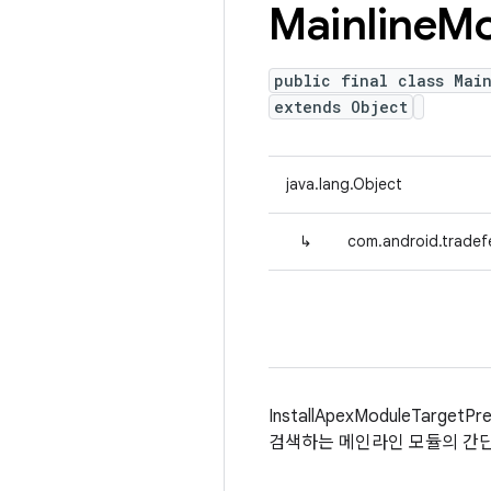
Mainline
Mo
public final class Mai
extends Object
java.lang.Object
↳
com.android.tradef
InstallApexModuleTa
검색하는 메인라인 모듈의 간