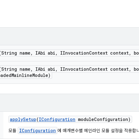
(String name
,
IAbi abi
,
IInvocation
Context context
,
bo
(String name
,
IAbi abi
,
IInvocation
Context context
,
bo
oaded
Mainline
Module)
apply
Setup
(
IConfiguration
module
Configuration)
IConfiguration
모듈
에 매개변수별 메인라인 모듈 설정을 적용합니