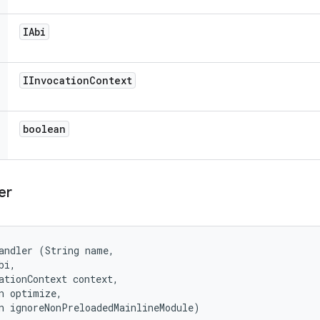
IAbi
IInvocation
Context
boolean
er
andler (String name, 

i, 

ationContext context, 

n optimize, 

n ignoreNonPreloadedMainlineModule)