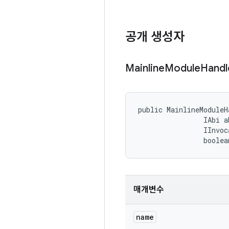
공개 생성자
Mainline
Module
Handl
public MainlineModuleH
                IAbi ab
                IInvoc
                boolea
매개변수
name