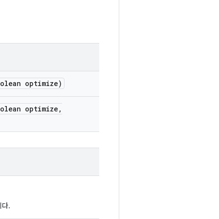
olean optimize)
olean optimize
,
다.