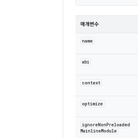
매개변수
name
abi
context
optimize
ignore
Non
Preloaded
Mainline
Module