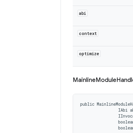
abi
context
optimize
Mainline
Module
Handl
public MainlineModuleH
                IAbi ab
                IInvoc
                boolea
                boolea