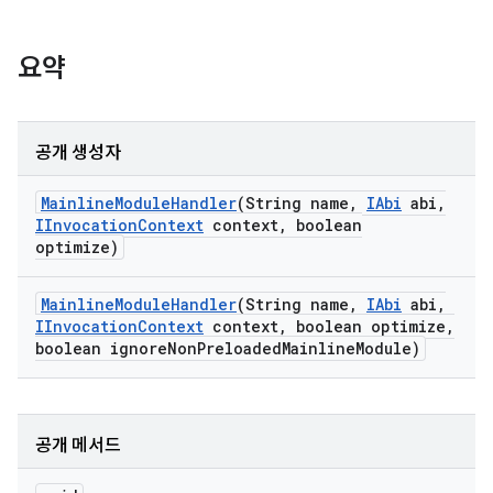
요약
공개 생성자
Mainline
Module
Handler
(String name
,
IAbi
abi
,
IInvocation
Context
context
,
boolean
optimize)
Mainline
Module
Handler
(String name
,
IAbi
abi
,
IInvocation
Context
context
,
boolean optimize
,
boolean ignore
Non
Preloaded
Mainline
Module)
공개 메서드