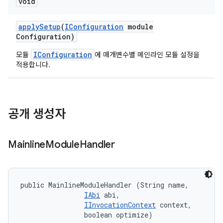
void
apply
Setup
(
IConfiguration
module
Configuration)
IConfiguration
모듈
에 매개변수별 메인라인 모듈 설정을
적용합니다.
공개 생성자
Mainline
Module
Handler
public MainlineModuleHandler (String name, 

IAbi
 abi, 

IInvocationContext
 context, 

                boolean optimize)