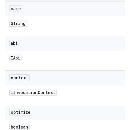
name
String
abi
IAbi
context
IInvocation
Context
optimize
boolean