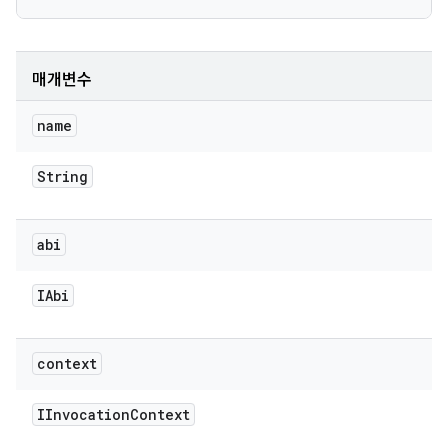
매개변수
name
String
abi
IAbi
context
IInvocation
Context