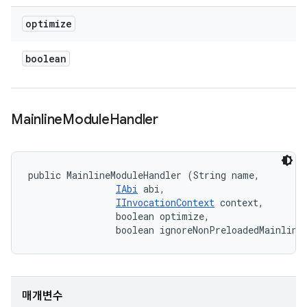
optimize
boolean
Mainline
Module
Handler
public MainlineModuleHandler (String name, 

IAbi
 abi, 

IInvocationContext
 context, 

                boolean optimize, 

                boolean ignoreNonPreloadedMainline
매개변수