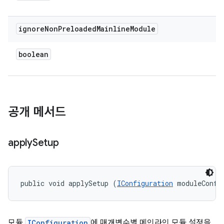
ignore
Non
Preloaded
Mainline
Module
boolean
공개 메서드
apply
Setup
public void applySetup (
IConfiguration
 moduleConfi
모듈
IConfiguration
에 매개변수별 메인라인 모듈 설정을