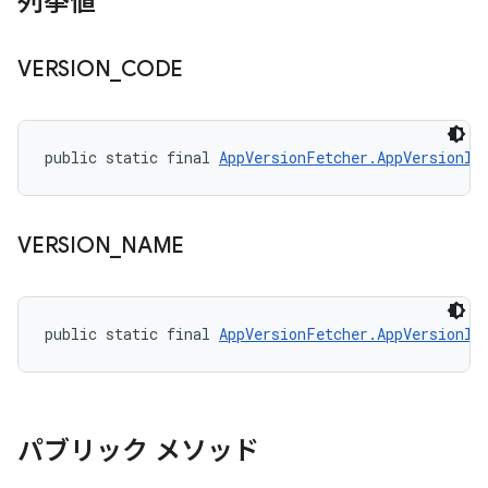
列挙値
VERSION
_
CODE
public static final 
AppVersionFetcher.AppVersionIn
VERSION
_
NAME
public static final 
AppVersionFetcher.AppVersionIn
パブリック メソッド