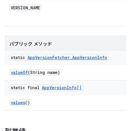
VERSION
_
NAME
パブリック メソッド
static
App
Version
Fetcher
.
App
Version
Info
value
Of
(String name)
static final
App
Version
Info[]
values
()