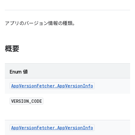
アプリのバージョン情報の種類。
概要
Enum 値
App
Version
Fetcher
.
App
Version
Info
VERSION
_
CODE
App
Version
Fetcher
.
App
Version
Info