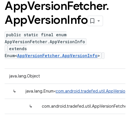
App
Version
Fetcher
.
App
Version
Info
public static final enum
AppVersionFetcher.AppVersionInfo
extends
Enum<
AppVersionFetcher.AppVersionInfo
>
java.lang.Object
↳
java.lang.Enum<
com.android.tradefed.util.AppVersion
↳
com.android.tradefed.util.AppVersionFetcher