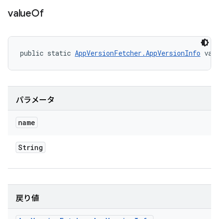
value
Of
public static 
AppVersionFetcher.AppVersionInfo
 val
パラメータ
name
String
戻り値