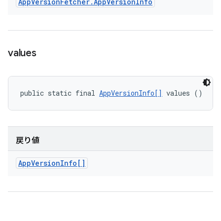
App
Version
Fetcher
.
App
Version
Info
values
public static final 
AppVersionInfo[]
 values ()
戻り値
App
Version
Info[]