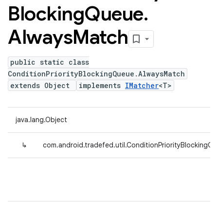
Blocking
Queue
.
Always
Match
public static class
ConditionPriorityBlockingQueue.AlwaysMatch
extends Object
implements
IMatcher
<T>
java.lang.Object
↳
com.android.tradefed.util.ConditionPriorityBlocking