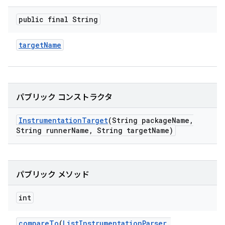
public final String
target
Name
パブリック コンストラクタ
Instrumentation
Target
(String package
Name
,
String runner
Name
,
String target
Name)
パブリック メソッド
int
compare
To
(
List
Instrumentation
Parser
.