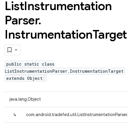
List
Instrumentation
Parser
.
Instrumentation
Target
public static class
ListInstrumentationParser.InstrumentationTarget
extends Object
java.lang.Object
↳
com.android.tradefed.util.ListInstrumentationParser.I