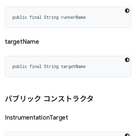
public final String runnerName
target
Name
public final String targetName
パブリック コンストラクタ
Instrumentation
Target