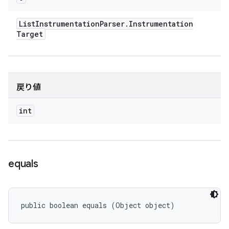
List
Instrumentation
Parser
.
Instrumentation
Target
戻り値
int
equals
public boolean equals (Object object)