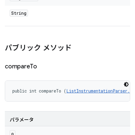
String
パブリック メソッド
compare
To
public int compareTo (
ListInstrumentationParser.In
パラメータ
o