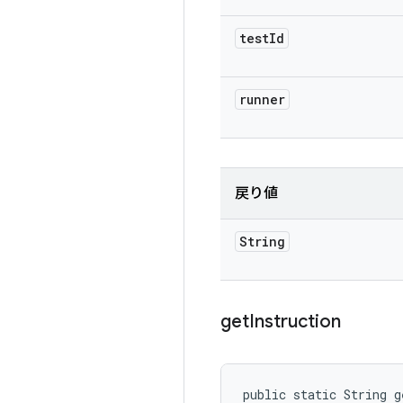
test
Id
runner
戻り値
String
get
Instruction
public static String g