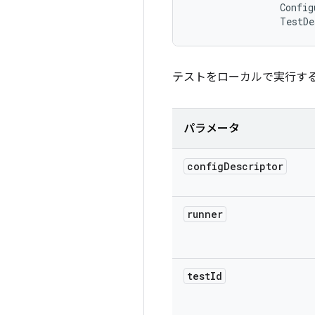
                Config
                TestDe
テストをローカルで実行す
パラメータ
config
Descriptor
runner
test
Id