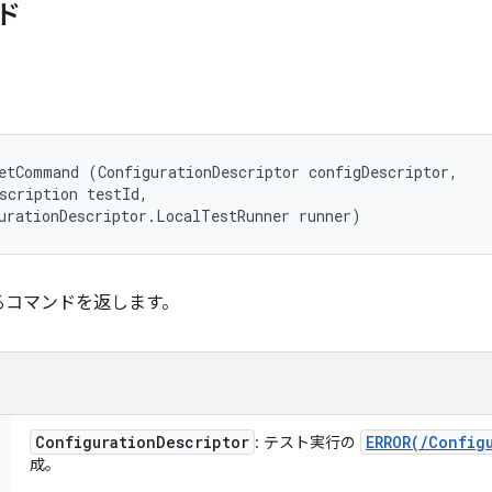
ド
etCommand (ConfigurationDescriptor configDescriptor, 

scription testId, 

urationDescriptor.LocalTestRunner runner)
るコマンドを返します。
Configuration
Descriptor
ERROR(
/
Config
: テスト実行の
成。