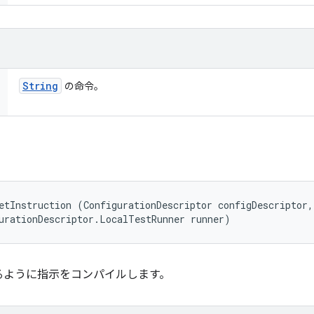
String
の命令。
etInstruction (ConfigurationDescriptor configDescriptor, 
urationDescriptor.LocalTestRunner runner)
るように指示をコンパイルします。