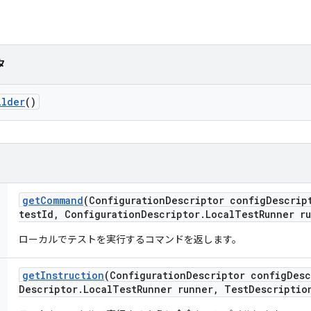
タ
ilder
()
get
Command
(Configuration
Descriptor config
Descrip
test
Id
,
Configuration
Descriptor
.
Local
Test
Runner r
ローカルでテストを実行するコマンドを返します。
get
Instruction
(Configuration
Descriptor config
Desc
Descriptor
.
Local
Test
Runner runner
,
Test
Descriptio