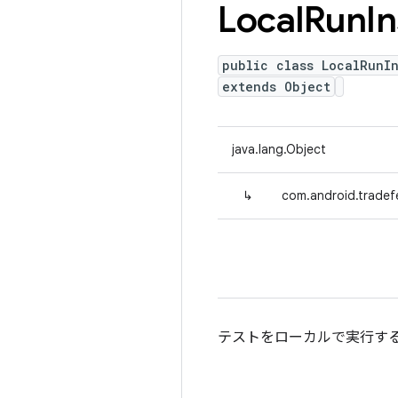
Local
Run
I
public class LocalRunIn
extends Object
java.lang.Object
↳
com.android.tradefe
テストをローカルで実行す