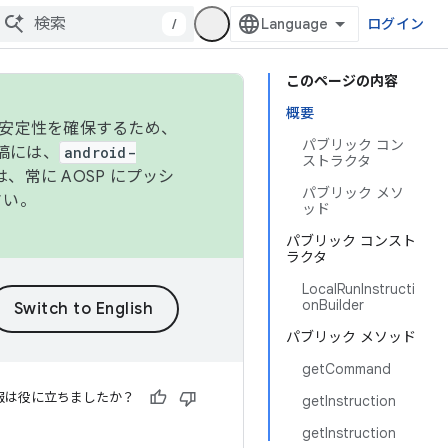
/
ログイン
このページの内容
概要
の安定性を確保するため、
パブリック コン
投稿には、
android-
ストラクタ
、常に AOSP にプッシ
パブリック メソ
さい。
ッド
パブリック コンスト
ラクタ
LocalRunInstructi
onBuilder
パブリック メソッド
getCommand
報は役に立ちましたか？
getInstruction
getInstruction