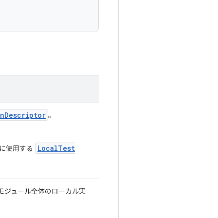
on
Descriptor
。
Local
Test
成に使用する
モジュール全体のローカル実