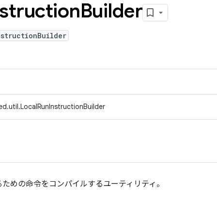
nstruction
Builder
structionBuilder
d.util.LocalRunInstructionBuilder
るための命令をコンパイルするユーティリティ。