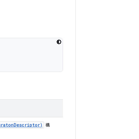
uraton
Descriptor)
構