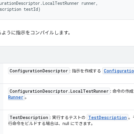
urationDescriptor.LocalTestRunner runner, 

scription testId)
るように指示をコンパイルします。
Configuration
Descriptor
Configurati
: 指示を作成する
Configuration
Descriptor
.
Local
Test
Runner
: 命令の作
Runner
。
Test
Description
Test
Description
: 実行するテストの
。
行命令をビルドする場合は、null にできます。