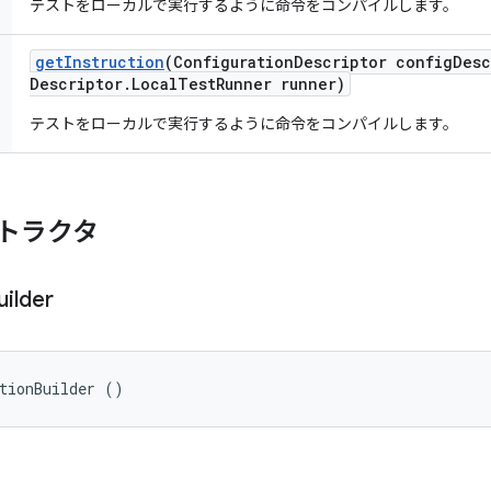
テストをローカルで実行するように命令をコンパイルします。
get
Instruction
(Configuration
Descriptor config
Desc
Descriptor
.
Local
Test
Runner runner)
テストをローカルで実行するように命令をコンパイルします。
トラクタ
uilder
tionBuilder ()