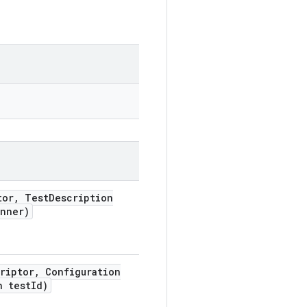
tor
,
Test
Description
unner)
riptor
,
Configuration
n test
Id)