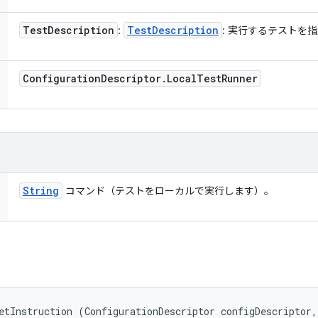
Test
Description
Test
Description
:
: 実行するテストを
Configuration
Descriptor
.
Local
Test
Runner
String
コマンド（テストをローカルで実行します）。
etInstruction (ConfigurationDescriptor configDescriptor, 