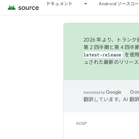
ドキュメント
Android ソース
2026 年より、トラ
第 2 四半期と第 4 四
latest-release
を使用
ュされた最新のリリース
Go
翻訳しています。AI 
AOSP