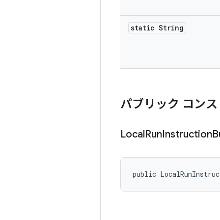
static String
パブリック コンス
Local
Run
Instruction
B
public LocalRunInstruc