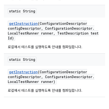
static String
get
Instruction
(Configuration
Descriptor
config
Descriptor
,
Configuration
Descriptor
.
Local
Test
Runner runner
,
Test
Description test
Id)
로컬에서 테스트를 실행하도록 안내를 컴파일합니다.
static String
get
Instruction
(Configuration
Descriptor
config
Descriptor
,
Configuration
Descriptor
.
Local
Test
Runner runner)
로컬에서 테스트를 실행하도록 안내를 컴파일합니다.