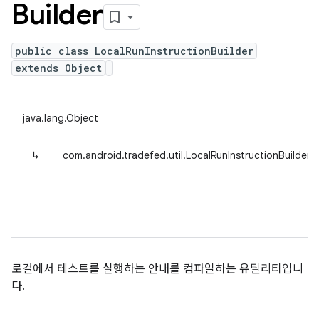
Builder
public class LocalRunInstructionBuilder
extends Object
java.lang.Object
↳
com.android.tradefed.util.LocalRunInstructionBuilder
로컬에서 테스트를 실행하는 안내를 컴파일하는 유틸리티입니
다.