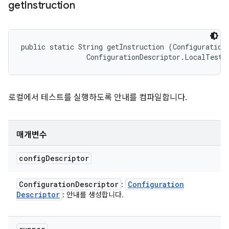
get
Instruction
public static String getInstruction (ConfigurationD
                ConfigurationDescriptor.LocalTestR
로컬에서 테스트를 실행하도록 안내를 컴파일합니다.
매개변수
config
Descriptor
Configuration
Descriptor
Configuration
:
Descriptor
: 안내를 생성합니다.