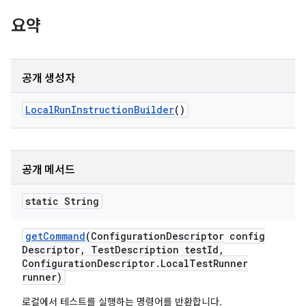
요약
공개 생성자
Local
Run
Instruction
Builder
()
공개 메서드
static String
get
Command
(Configuration
Descriptor config
Descriptor
,
Test
Description test
Id
,
Configuration
Descriptor
.
Local
Test
Runner
runner)
로컬에서 테스트를 실행하는 명령어를 반환합니다.