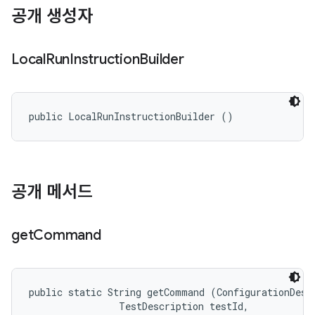
공개 생성자
Local
Run
Instruction
Builder
public LocalRunInstructionBuilder ()
공개 메서드
get
Command
public static String getCommand (ConfigurationDescr
                TestDescription testId, 
