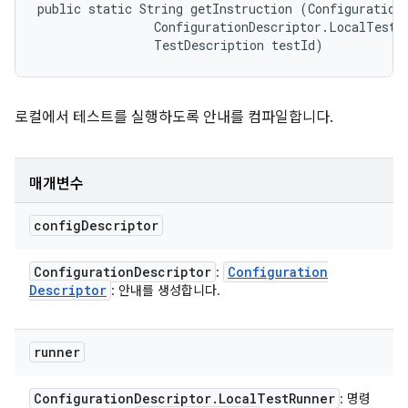
public static String getInstruction (ConfigurationD
                ConfigurationDescriptor.LocalTestRu
                TestDescription testId)
로컬에서 테스트를 실행하도록 안내를 컴파일합니다.
매개변수
config
Descriptor
Configuration
Descriptor
Configuration
:
Descriptor
: 안내를 생성합니다.
runner
Configuration
Descriptor
.
Local
Test
Runner
: 명령