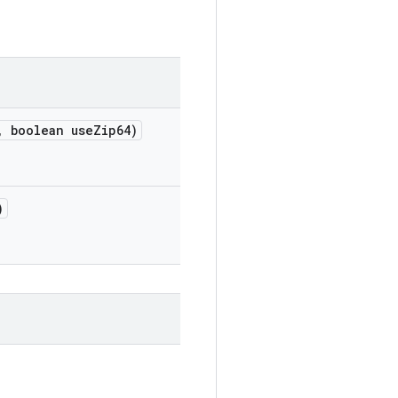
,
boolean use
Zip64)
)