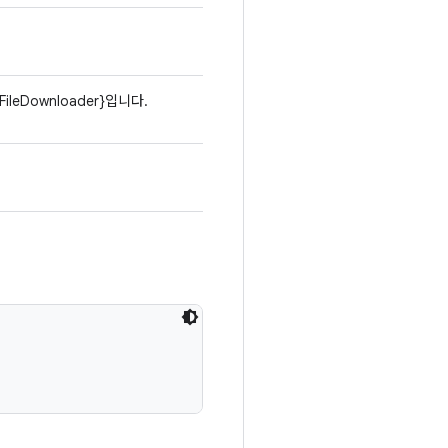
ileDownloader}입니다.