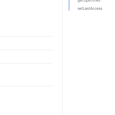
getZipEntries
setLastAccess