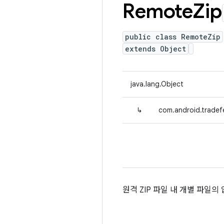
Remote
Zip
public class RemoteZip
extends Object
java.lang.Object
↳
com.android.tradef
원격 ZIP 파일 내 개별 파일