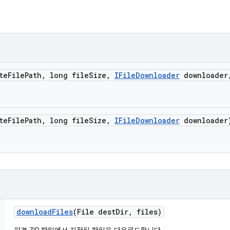
te
File
Path
,
long file
Size
,
IFile
Downloader
downloader
te
File
Path
,
long file
Size
,
IFile
Downloader
downloader
download
Files
(File dest
Dir
,
files)