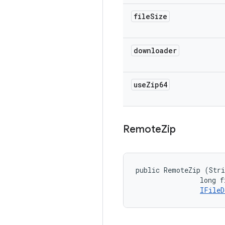
file
Size
downloader
use
Zip64
Remote
Zip
public RemoteZip (Stri
                long f
IFileD