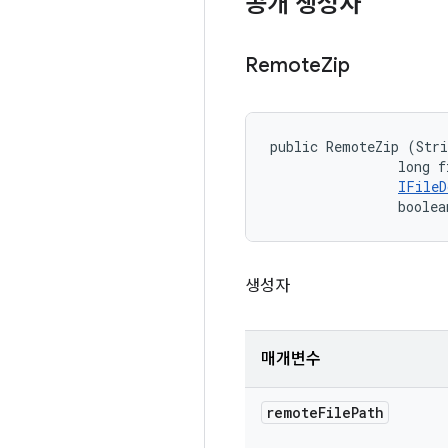
공개 생성자
Remote
Zip
public RemoteZip (Stri
                long f
IFileD
                boolea
생성자
매개변수
remote
File
Path