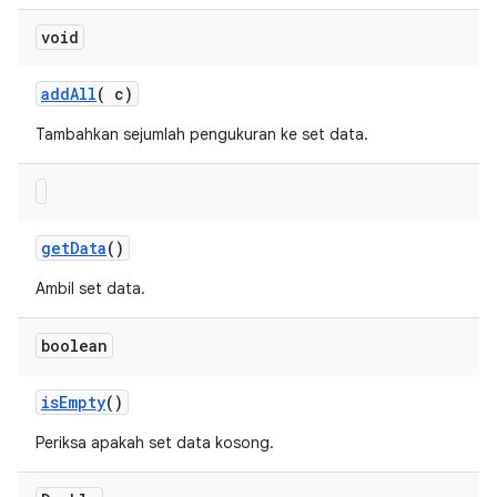
void
add
All
(
c)
Tambahkan sejumlah pengukuran ke set data.
get
Data
()
Ambil set data.
boolean
is
Empty
()
Periksa apakah set data kosong.