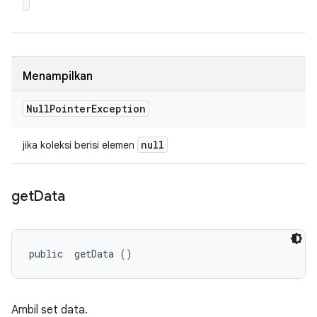
Menampilkan
Null
Pointer
Exception
null
jika koleksi berisi elemen
get
Data
public 
 getData ()
Ambil set data.