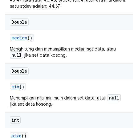
48 49 rata-rata: 40,45, stdev: 15,54 rata-rata nilai dalam
satu stdev adalah: 44,67
Double
median
()
Menghitung dan menampilkan median set data, atau
null
jika set data kosong.
Double
min
()
null
Menampilkan nilai minimum dalam set data, atau
jika set data kosong.
int
size
()