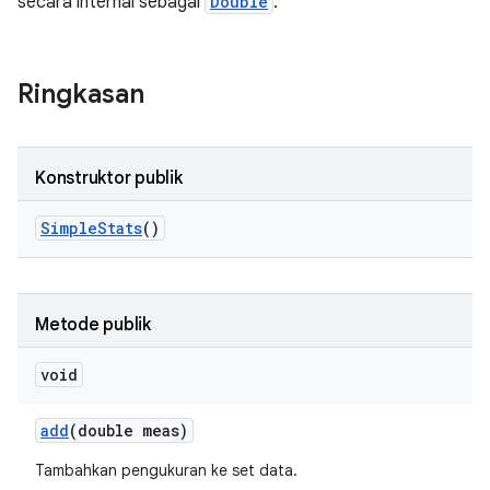
secara internal sebagai
Double
.
Ringkasan
Konstruktor publik
Simple
Stats
()
Metode publik
void
add
(double meas)
Tambahkan pengukuran ke set data.