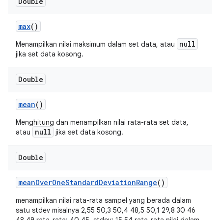
Double
max
()
null
Menampilkan nilai maksimum dalam set data, atau
jika set data kosong.
Double
mean
()
Menghitung dan menampilkan nilai rata-rata set data,
null
atau
jika set data kosong.
Double
mean
Over
One
Standard
Deviation
Range
()
menampilkan nilai rata-rata sampel yang berada dalam
satu stdev misalnya 2,55 50,3 50,4 48,5 50,1 29,8 30 46