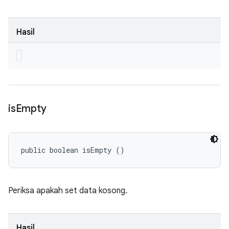
Hasil
is
Empty
public boolean isEmpty ()
Periksa apakah set data kosong.
Hasil