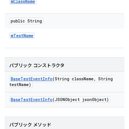
m
Class
Name
public String
m
Test
Name
パブリック コンストラクタ
Base
Test
Event
Info
(String class
Name
,
String
test
Name)
Base
Test
Event
Info
(JSONObject json
Object)
パブリック メソッド