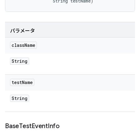
                String testName)
パラメータ
class
Name
String
test
Name
String
Base
Test
Event
Info