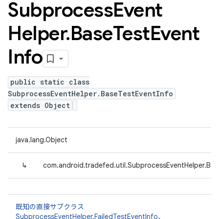
Subprocess
Event
Helper
.
Base
Test
Event
Info
public static class
SubprocessEventHelper.BaseTestEventInfo
extends Object
java.lang.Object
↳
com.android.tradefed.util.SubprocessEventHelper.Bas
既知の直接サブクラス
SubprocessEventHelper.FailedTestEventInfo
、