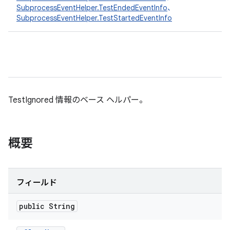
SubprocessEventHelper.TestEndedEventInfo
、
SubprocessEventHelper.TestStartedEventInfo
TestIgnored 情報のベース ヘルパー。
概要
フィールド
public String