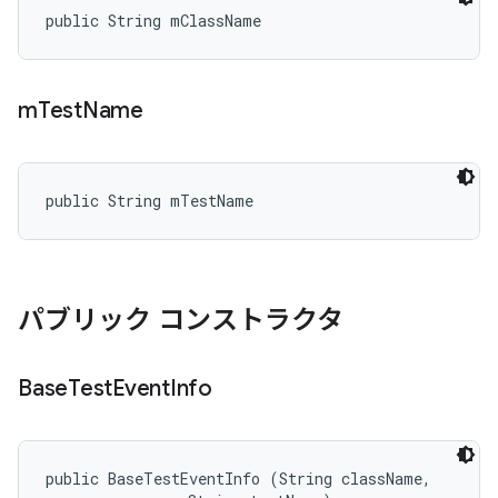
public String mClassName
m
Test
Name
public String mTestName
パブリック コンストラクタ
Base
Test
Event
Info
public BaseTestEventInfo (String className, 
