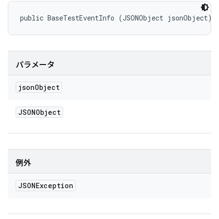
public BaseTestEventInfo (JSONObject jsonObject)
パラメータ
json
Object
JSONObject
例外
JSONException