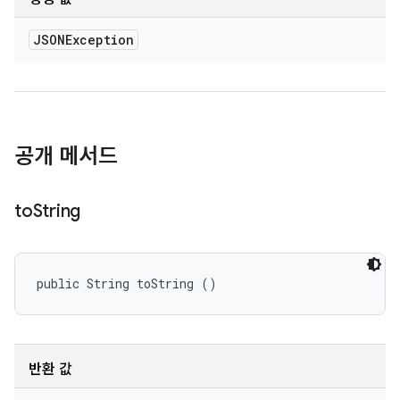
JSONException
공개 메서드
to
String
public String toString ()
반환 값