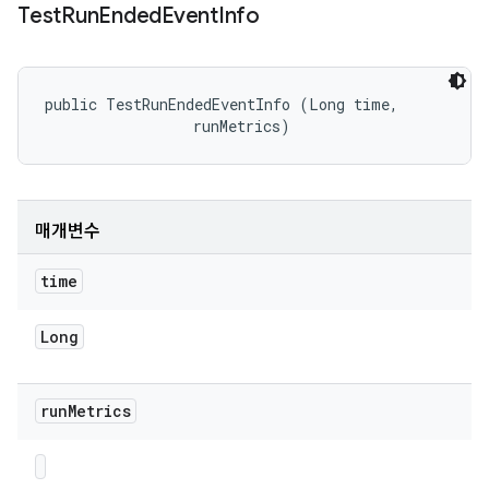
Test
Run
Ended
Event
Info
public TestRunEndedEventInfo (Long time, 

 runMetrics)
매개변수
time
Long
run
Metrics