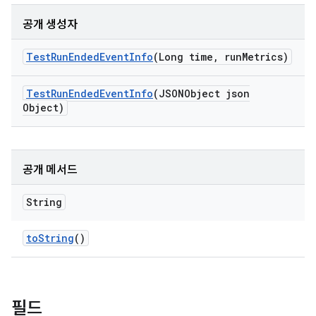
공개 생성자
Test
Run
Ended
Event
Info
(Long time
,
run
Metrics)
Test
Run
Ended
Event
Info
(JSONObject json
Object)
공개 메서드
String
to
String
()
필드