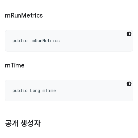
m
Run
Metrics
public 
 mRunMetrics
m
Time
public Long mTime
공개 생성자