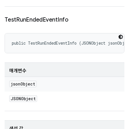
Test
Run
Ended
Event
Info
public TestRunEndedEventInfo (JSONObject jsonObje
매개변수
json
Object
JSONObject
생성 값