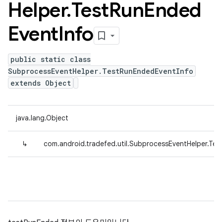
Helper
.
Test
Run
Ended
Event
Info
public static class
SubprocessEventHelper.TestRunEndedEventInfo
extends Object
java.lang.Object
↳
com.android.tradefed.util.SubprocessEventHelper.Te