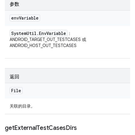
参数
env
Variable
System
Util
.
Env
Variable
：
ANDROID_TARGET_OUT_TESTCASES 或
ANDROID_HOST_OUT_TESTCASES
返回
File
关联的目录。
get
External
Test
Cases
Dirs