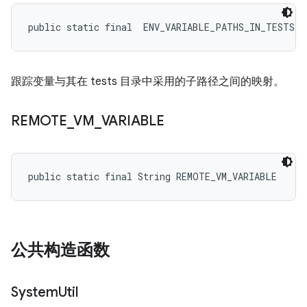
public static final 
 ENV_VARIABLE_PATHS_IN_TESTS_D
跟踪变量与其在 tests 目录中采用的子路径之间的映射。
REMOTE
_
VM
_
VARIABLE
public static final String REMOTE_VM_VARIABLE
公共构造函数
System
Util