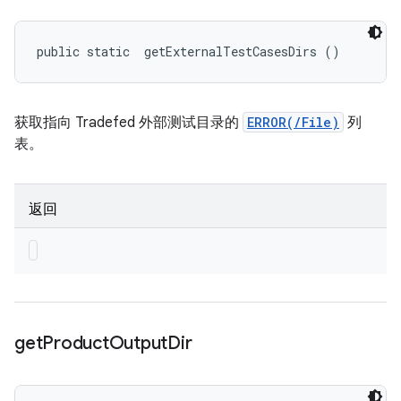
public static 
 getExternalTestCasesDirs ()
获取指向 Tradefed 外部测试目录的
ERROR(/File)
列
表。
返回
get
Product
Output
Dir