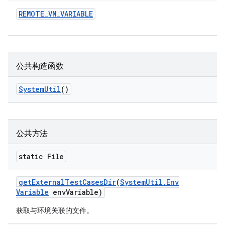
REMOTE
_
VM
_
VARIABLE
公共构造函数
System
Util
()
公共方法
static File
get
External
Test
Cases
Dir
(
System
Util
.
Env
Variable
env
Variable)
获取与环境关联的文件。