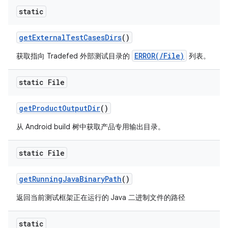
static
get
External
Test
Cases
Dirs
()
ERROR(/File)
获取指向 Tradefed 外部测试目录的
列表。
static File
get
Product
Output
Dir
()
从 Android build 树中获取产品专用输出目录。
static File
get
Running
Java
Binary
Path
()
返回当前测试框架正在运行的 Java 二进制文件的路径
static