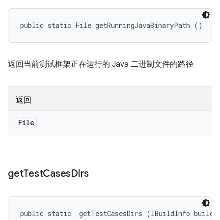
public static File getRunningJavaBinaryPath ()
返回当前测试框架正在运行的 Java 二进制文件的路径
返回
File
get
Test
Cases
Dirs
public static 
 getTestCasesDirs (IBuildInfo buildI