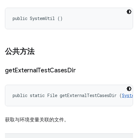
public SystemUtil ()
公共方法
get
External
Test
Cases
Dir
public static File getExternalTestCasesDir (
System
获取与环境变量关联的文件。