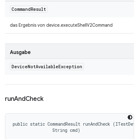
Command
Result
das Ergebnis von device.executeShellV2Command
Ausgabe
Device
Not
Available
Exception
run
And
Check
public static CommandResult runAndCheck (ITestDevic
                String cmd)