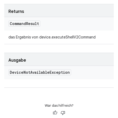
Returns
Command
Result
das Ergebnis von device.executeShellV2Command
Ausgabe
Device
Not
Available
Exception
War das hilfreich?