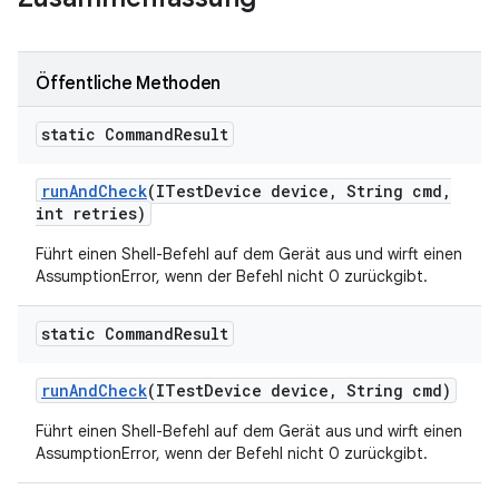
Öffentliche Methoden
static Command
Result
run
And
Check
(ITest
Device device
,
String cmd
,
int retries)
Führt einen Shell-Befehl auf dem Gerät aus und wirft einen
AssumptionError, wenn der Befehl nicht 0 zurückgibt.
static Command
Result
run
And
Check
(ITest
Device device
,
String cmd)
Führt einen Shell-Befehl auf dem Gerät aus und wirft einen
AssumptionError, wenn der Befehl nicht 0 zurückgibt.