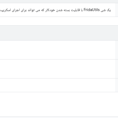
یک شی FridaUtils با قابلیت بسته شدن خودکار که می تواند برای اجرای اسکریپت های فریدا با آن استفاده شود