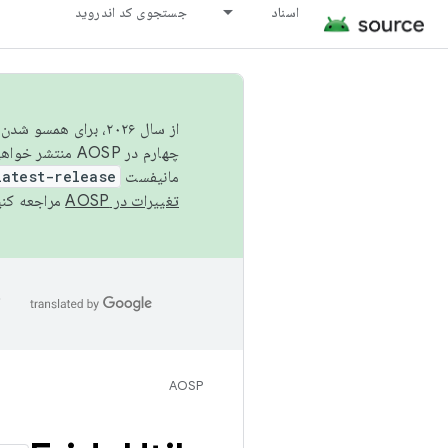
اسناد
جستجوی کد اندروید
از سال ۲۰۲۶، برای ه
چهارم در AOSP منتشر خواهیم کرد. برای ساخت و مشارکت در AOSP،
مانیفست
latest-release
تغییرات در AOSP
مراجعه کنی
ا
AOSP