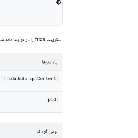
اسکریپت frida را در فرآیند داده شده آپلود و اجرا کنید.
پارامترها
frida
Js
Script
Content
pid
برمی گرداند