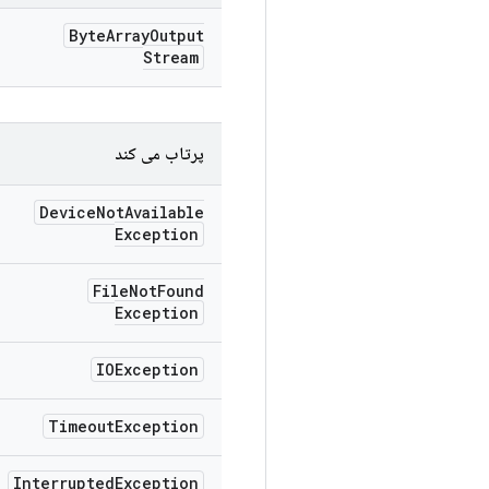
Byte
Array
Output
Stream
پرتاب می کند
Device
Not
Available
Exception
File
Not
Found
Exception
IOException
Timeout
Exception
Interrupted
Exception