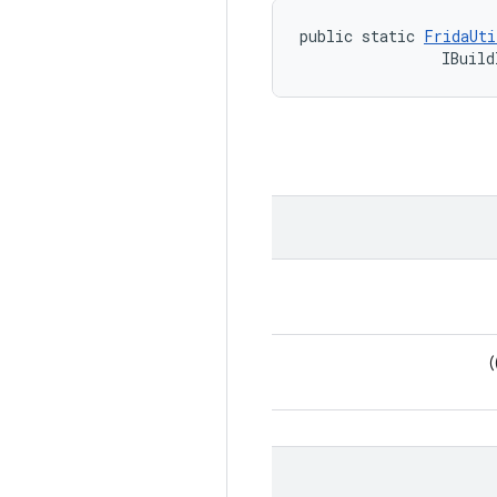
public static 
FridaUti
                IBuild