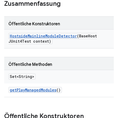
Zusammenfassung
Öffentliche Konstruktoren
Hostside
Mainline
Module
Detector
(Base
Host
JUnit4Test context)
Öffentliche Methoden
Set<String>
get
Play
Managed
Modules
()
Öffentliche Konstruktoren