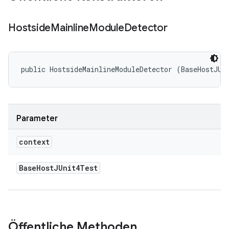
Hostside
Mainline
Module
Detector
public HostsideMainlineModuleDetector (BaseHostJUn
Parameter
context
Base
Host
JUnit4Test
Öffentliche Methoden