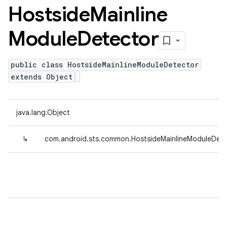
Hostside
Mainline
Module
Detector
public class HostsideMainlineModuleDetector
extends Object
java.lang.Object
↳
com.android.sts.common.HostsideMainlineModuleDete