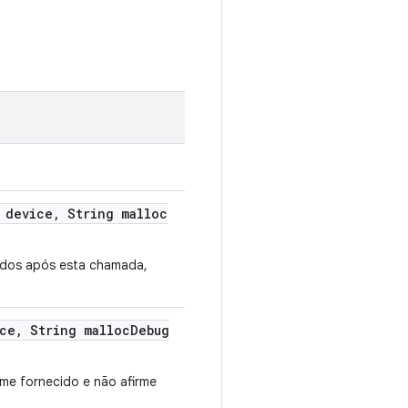
 device
,
String malloc
iados após esta chamada,
ce
,
String malloc
Debug
me fornecido e não afirme