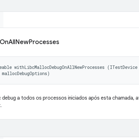
On
All
New
Processes
eable withLibcMallocDebugOnAllNewProcesses (ITestDevice 
 mallocDebugOptions)
c debug a todos os processos iniciados após esta chamada, a
.