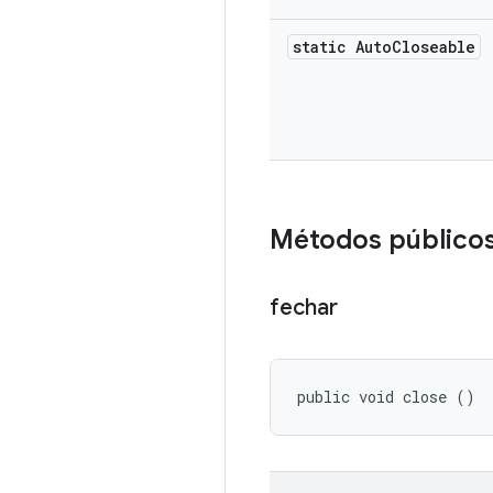
static Auto
Closeable
Métodos público
fechar
public void close ()