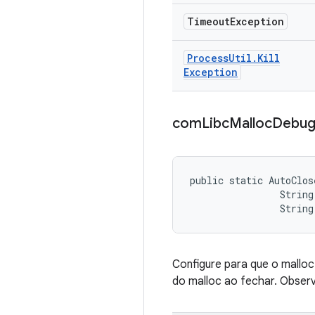
Timeout
Exception
Process
Util
.
Kill
Exception
com
Libc
Malloc
Debu
public static AutoClos
                String
                String
Configure para que o mallo
do malloc ao fechar. Obser