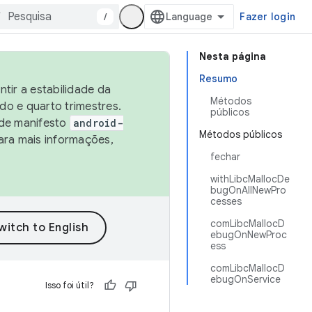
/
Fazer login
Nesta página
Resumo
tir a estabilidade da
Métodos
o e quarto trimestres.
públicos
 de manifesto
android-
Métodos públicos
ara mais informações,
fechar
withLibcMallocDe
bugOnAllNewPro
cesses
comLibcMallocD
ebugOnNewProc
ess
comLibcMallocD
ebugOnService
Isso foi útil?