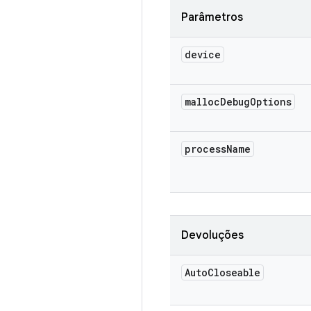
Parâmetros
device
malloc
Debug
Options
process
Name
Devoluções
Auto
Closeable