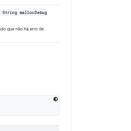
String malloc
Debug
ando que não há erro de