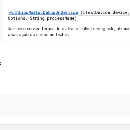
with
Libc
Malloc
Debug
On
Service
(ITest
Device device
,
Options
,
String process
Name)
Reinicie o serviço fornecido e ative o malloc debug nele, afirm
depuração do malloc ao fechar.
s