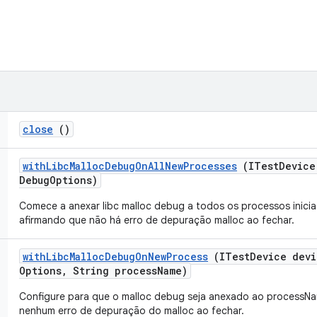
close
()
with
Libc
Malloc
Debug
On
All
New
Processes
(ITest
Device
Debug
Options)
Comece a anexar libc malloc debug a todos os processos inic
afirmando que não há erro de depuração malloc ao fechar.
with
Libc
Malloc
Debug
On
New
Process
(ITest
Device devi
Options
,
String process
Name)
Configure para que o malloc debug seja anexado ao processNa
nenhum erro de depuração do malloc ao fechar.