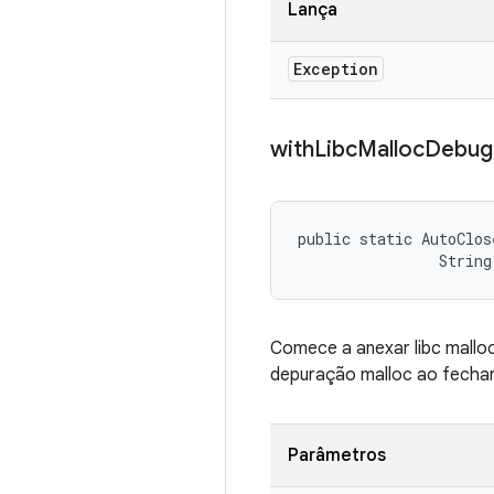
Lança
Exception
with
Libc
Malloc
Debug
public static AutoClos
                String
Comece a anexar libc mallo
depuração malloc ao fechar
Parâmetros