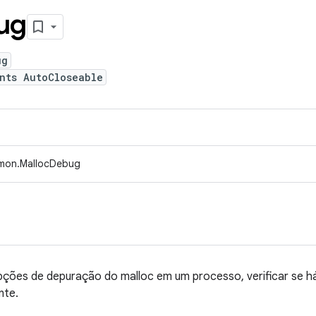
ug
ug
nts AutoCloseable
mmon.MallocDebug
 opções de depuração do malloc em um processo, verificar se 
nte.