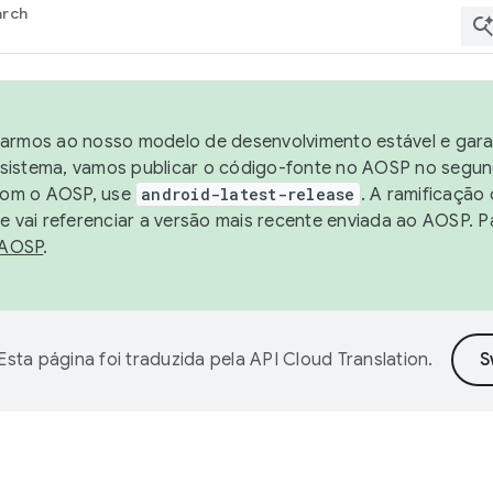
arch
harmos ao nosso modelo de desenvolvimento estável e garan
sistema, vamos publicar o código-fonte no AOSP no segund
 com o AOSP, use
android-latest-release
. A ramificação
 vai referenciar a versão mais recente enviada ao AOSP. P
 AOSP
.
Esta página foi traduzida pela
API Cloud Translation
.