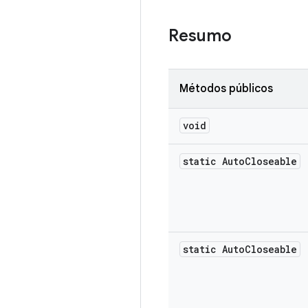
Resumo
Métodos públicos
void
static Auto
Closeable
static Auto
Closeable