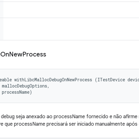
g
On
New
Process
eable withLibcMallocDebugOnNewProcess (ITestDevice devic
 mallocDebugOptions, 

 processName)
c debug seja anexado ao processName fornecido e não afirme
ve que processName precisará ser iniciado manualmente após