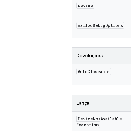
device
malloc
Debug
Options
Devoluções
Auto
Closeable
Lança
Device
Not
Available
Exception