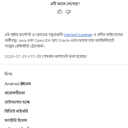
এটি কাজে লেগেছে?
এই পৃষ্ঠার কন্টেন্ট ও কোডের নমুনাগুলি
Content License
-এ বর্ণিত লাইসেন্সের
অধীনস্থ। Java এবং OpenJDK হল Oracle এবং/অথবা তার অ্যাফিলিয়েট
সংস্থার রেজিস্টার্ড ট্রেডমার্ক।
2025-07-29 UTC-তে শেষবার আপডেট করা হয়েছে।
বিল্ড
Android স্টোরেজ
প্রয়োজনীয়তা
ডাউনলোড হচ্ছে
প্রিভিউ বাইনারি
ফ্যাক্টরি ইমেজ